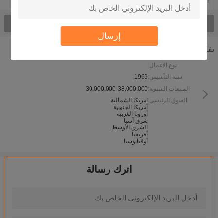
آلة الحز باستخدام الحاسب الآلي V
مولد غاز إندو
شاهدت كلّ منتوج >
إرسال
تفاصيل الشركة
نوع الأعمال:
سنة التأسيس:
1969
المبيعات السنوية:
30,000,000-38,000,000
السوق الرئيسي:
امريكا الشمالية
أمريكا الجنوبية
أوروبا الغربية
شرق آسيا
الشرق الأوسط
أفريقيا
أوقيانوسيا
اترك رسالة
الصلب Stainess قبل رسمت قطع لطول آلة قطع آلة Uncoiling الإستواء لفائف
عالية السرعة Uncoiling الإستواء قطع لآلة طول / طول آلة قطع