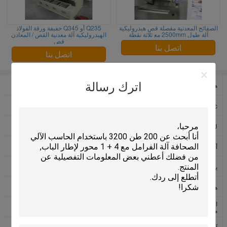
الصفائح المعدنية مقصلة قص هيدروليكية
Q235 أو Q345 خفيفة ورقة الفولاذ
آلة طول 2500mm مع ثلاثة نقطة
الهيدروليكية آلة معدنية القص / المعادن
قص
اتصل بنا
اتصل بنا
اترك رسالة
هيدروليّ صحافة مكبح آلة
يجهّز إنتقال حامل متحرّك
cnc صحافة مكبح
هيدروليّ يقصّ آلة
آلة التصنيع باستخدام الحاسب الآلي
لفائف تغذية الخط
القص الهيدروليكية
أنبوب يجعل آلة
قص على طول الجهاز
يشقّ خطّ
آليّ صحافة آلة
هيدروليّ صحافة آلة
آلة الحفر الشعاعية
المعادن باستخدام الحاسب الآلي
المحولات تصنيع الآلات
مخرطة غزل