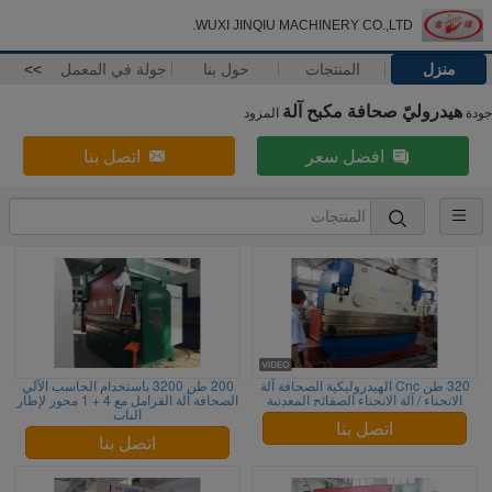
WUXI JINQIU MACHINERY CO.,LTD.
منزل
المنتجات
حول بنا
جولة في المعمل
>>
هيدروليّ صحافة مكبح آلة
جودة
المزود
افضل سعر
اتصل بنا
320 طن Cnc الهيدروليكية الصحافة آلة
200 طن 3200 باستخدام الحاسب الآلي
الانحناء / آلة الانحناء الصفائح المعدنية
الصحافة آلة الفرامل مع 4 + 1 محور لإطار
الباب
اتصل بنا
اتصل بنا