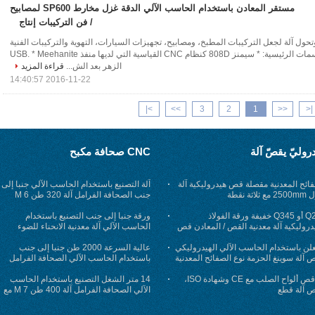
مستقر المعادن باستخدام الحاسب الآلي الدقة غزل مخارط SP600 لمصابيح
/ فن التركيبات إنتاج
SP غزل وتحول آلة لجعل التركيبات المطبخ، ومصابيح، تجهيزات السيارات، التهوية والتركيبات الفنية
معيار تكوينات والسمات الرئيسية: * سيمنز 808D كنظام CNC القياسية التي لديها منفذ USB. * Meehanite
الزهر بعد الش...
قراءة المزيد
2016-11-22 14:40:57
>|
>>
3
2
1
<<
|<
روليّ يقصّ آلة
CNC صحافة مكبح
ائح المعدنية مقصلة قص هيدروليكية آلة
آلة التصنيع باستخدام الحاسب الآلي جنبا إلى
ثلاثة نقطة
جنب الصحافة الفرامل آلة 320 طن 6 M
اثنين الصحافة التصنيع باستخدام الحاسب
Q235 أو Q345 خفيفة ورقة الفولاذ
الآلي الانحناء
ورقة جنبا إلى جنب التصنيع باستخدام
دروليكية آلة معدنية القص / المعادن قص
الحاسب الآلي آلة معدنية الانحناء للضوء
القطب الانحناء
علن باستخدام الحاسب الآلي الهيدروليكي
عالية السرعة 2000 طن جنبا إلى جنب
 آلة سوينغ الحزمة نوع الصفائح المعدنية
باستخدام الحاسب الآلي الصحافة الفرامل
آلة-2-WE67K-2000/9000
آلة قص ألواح الصلب مع CE وشهادة ISO،
14 متر الشغل التصنيع باستخدام الحاسب
ص آلة قطع
الآلي الصحافة الفرامل آلة 400 طن 7 M مع
الحنجرة 950MM