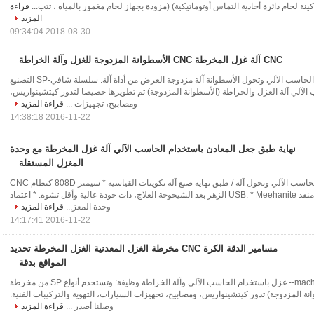
ماكينة لحام دائرة أحادية التماس أوتوماتيكية) (مزودة بجهاز لحام مغمور بالمياه ، تتب...
قراءة
المزيد
2018-08-30 09:34:04
CNC آلة غزل المخرطة CNC الأسطوانة المزدوجة للغزل وآلة الخراطة
الغزل باستخدام الحاسب الآلي وتحول الأسطوانة آلة مزدوجة الغرض من أداة آلة: سلسلة شافي-SP التصنيع
الآلي آلة الغزل والخراطة (الأسطوانة المزدوجة) تم تطويرها خصيصا لتدور كيتشينواريس،
ومصابيح، تجهيزات ...
قراءة المزيد
2016-11-22 14:38:18
نهاية طبق جعل المعادن باستخدام الحاسب الآلي آلة غزل المخرطة مع وحدة
المغزل المستقلة
غزل باستخدام الحاسب الآلي وتحول آلة / طبق نهاية صنع آلة تكوينات القياسية * سيمنز 808D كنظام CNC
القياسية التي لديها منفذ USB. * Meehanite الزهر بعد الشيخوخة العلاج، ذات جودة عالية وأقل تشوه. * اعتماد
وحدة المغز...
قراءة المزيد
2016-11-22 14:17:41
مسامير الدقة الكرة CNC مخرطة الغزل المعدنية الغزل المخرطة تحديد
المواقع بدقة
آلة نهاية طبق machine-- غزل باستخدام الحاسب الآلي وآلة الخراطة وظيفة: وتستخدم أنواع SP من مخرطة
طوانة المزدوجة) تدور كيتشينواريس، ومصابيح، تجهيزات السيارات، التهوية والتركيبات الفنية.
وصلنا أصدر ...
قراءة المزيد