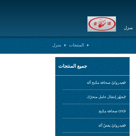
منزل
المنتجات
منزل
جميع المنتجات
هيدروليّ صحافة مكبح آلة
يجهّز إنتقال حامل متحرّك
cnc صحافة مكبح
هيدروليّ يقصّ آلة