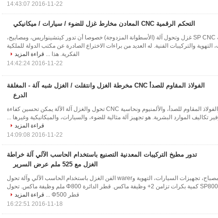
2016-11-22 14:43:07
التحكم الرقمية CNC المعادن مخارط غزل للضوء / سيارات / ميكانيكي
تم تطوير سلسلة SP CNC غزل وتحول آلة (الأسطوانة المزدوجة) خصوصا أن تدور كيتشينواريس، ومصابيح،
التهوية والتركيبات الفنية. له العديد من براءات الاختراع الصادرة عن مكتب الدولة للملكية
الفكرية. هذا ...
قراءة المزيد
2016-11-22 14:42:24
الفولاذ المقاوم للصدأ CNC مخرطة الغزل وانتقلت / الغزل شبه آلة - المغلقة
الدرع
الكربون الصلب والفولاذ المقاوم للصدأ، والألمنيوم ونحاسية CNC تحول والغزل آلة الآلة يمكن تحسين كفاءة
فير تكاليف الموارد البشرية. هو تجهيز آلة مثالية للضوء، والسيارات، والميكانيكية وغيرها ...
قراءة المزيد
2016-11-22 14:09:08
تدور مطبخ التركيبات المعدنية التصنيع باستخدام الحاسب الآلي آلة خراطة
الغزل مع 525 ملم عرض السرير
تحويل كيتشينواريس، مصباح، تجهيزات السيارات، التهوية وwarer الفن الغزل باستخدام الحاسب الآلي وآلة تحول
بند القيمة الفنية نموذج SP800 كمية بكرات تزامن 2+ وظيفة ماكس. قطر الدائرة Φ800 ملم وظيفة ماكس. تحول
قطر Φ500 ...
قراءة المزيد
2016-11-18 16:22:51