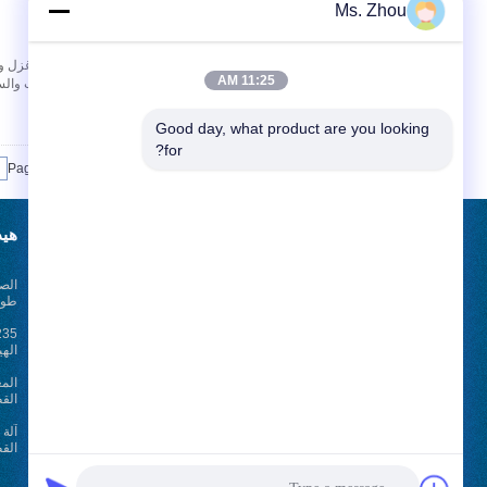
Ms. Zhou
اتصل
600 CNC
11:25 AM
Good day, what product are you looking 
for?
Page 1 of 3
طلب اقتباس
هيد
الصف
أرسلت
طول 2500mm مع 
الهي
الم
أخبار
القص
E-Mail
خريطة الموقع
|
كتر
الق
موقع الجوال