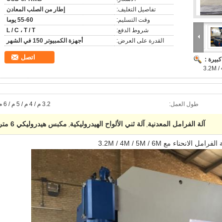
تفاصيل التغليف:
إطار من الصلب المعادن
وقت التسليم:
55-60 يوما
شروط الدفع:
L / C ، T / T
القدرة على العرض:
أجهزة الكمبيوتر 150 في الشهر
اتصل
بيرة :
طول العمل:
3.2 م / 4 م / 5 م / 6 م
آلة الفرامل المعدنية
آلة ثني الألواح الهيدروليكية
مكبس هيدروليكي 6 متر
,
,