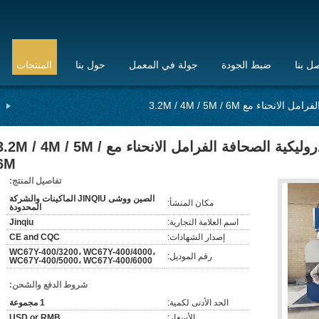
ل بنا
ضبط الجودة
جولة في المعمل
حول بنا
المنتجات
400 طن بليت آلة الأنابيب الهيدروليكية الصحافة الفرامل الانحناء مع .2M / 4M / 5M
6M
تفاصيل المنتج:
الصين ووشى JINQIU الماكينات والشركة
مكان المنشأ:
المحدودة
اسم العلامة التجارية:
Jinqiu
إصدار الشهادات:
CE and CQC
WC67Y-400/3200، WC67Y-400/4000،
رقم الموديل:
WC67Y-400/5000، WC67Y-400/6000
شروط الدفع والشحن:
الحد الأدنى لكمية:
1 مجموعة
الأسعار:
USD or RMB