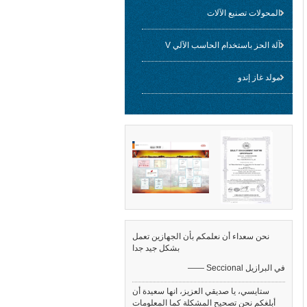
المحولات تصنيع الآلات
آلة الحز باستخدام الحاسب الآلي V
مولد غاز إندو
نحن سعداء أن نعلمكم بأن الجهازين تعمل
بشكل جيد جدا
—— Seccional في البرازيل
ستايسي، يا صديقي العزيز، انها سعيدة أن
أبلغكم نحن تصحيح المشكلة كما المعلومات