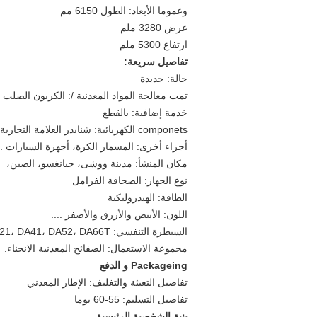
وعموما الأبعاد: الطول 6150 مم
عرض 3280 ملم
ارتفاع 5300 ملم
تفاصيل سريعة:
حالة: جديدة
تمت معالجة المواد المعدنية /: الكربون الصلب
خدمة إضافية: بالقطع
componets الكهربائية: شنايدر العلامة التجارية الشهيرة
أجزاء أخرى: المسمار الكرة، أجهزة السيارات ...
مكان المنشأ: مدينة ووشى، جيانغسو، الصين،
نوع الجهاز: الصحافة الفرامل
الطاقة: الهيدروليكية
اللون: الأبيض والأزرق والأصفر ....
السيطرة التنفسي: E21، DA41، DA52، DA66T ....
مجموعة الاستعمال: الصفائح المعدنية الانحناء.
Packageing و الدفع
تفاصيل التعبئة والتغليف: الإطار المعدني
تفاصيل التسليم: 55-60 يوما
بنية الشخصية الرئيسية