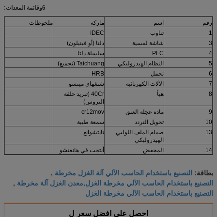
6
و
قائمة المعدات
:
رقم
اسم
ماركة
ملحوظات
1
تناوب
IDEC
3
شاشة لمسية
دلتا (أو فينيلون)
4
PLC
سلسلة دلتا
5
النظام الهيدروليكي
Taichuang (تجميع)
6
تحمل
HRB
7
الآلات الكهربائية
شنغهاي مينسو
8
هيأ
40Cr (تبريد حلقة
التروس)
9
مادة عجلة العنق
cr12mov
10
تحويل التردد
سمعة طيبة
13
صمام الملف اللولبي
تايتشوانغ
الهيدروليكي
14
المخفض
أنتجت في هانغتشو
التصنيع باستخدام الحاسب الآلي آلة الغزل مخرطة
بطاقة:
,
التصنيع باستخدام الحاسب الآلي مخرطة الغزل,معدن الغزل آلة مخرطة
,
التصنيع باستخدام الحاسب الآلي مخرطة الغزل
احصل على افضل سعر ل