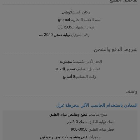
مكان المنشأ:
وشى
اسم العلامة التجارية:
gremet
إصدار الشهادات:
CE ISO
رقم الموديل:
نهاية صحن 3050 مم
شروط الدفع والشحن
الحد الأدنى لكمية:
1 مجموعة
تفاصيل التغليف:
تصدير التعبئة
وقت التسليم:
6 أسابيع
وصف
المعادن باستخدام الحاسب الآلي مخرطة غزل
منتج مناسب:
قطع وتقليص نهاية الطبق
سمك نهاية الطبق:
سمك 3-8 مم
قطر نهاية الطبق:
900-3050
مميزات:
قص وتشذيب / تقليص وظيفتين