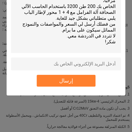
استخدام مكونات الهواء الهوائية من AIRTAC (صمام الملف اللولبي ، الأسطوانة ، إلخ) ؛
3) الجزء الهيدروليكي:
اعتماد المكونات الهيدروليكية للعلامة التجارية الفقرية القياسية (Taichuang) ، تعتمد
أسطوانة الزيت أسطوانة زيت العمود الفقري القياسية ، وصمام الملف اللولبي
الهيدروليكي (Taichuang) ، وخط أنابيب الضغط العالي الهيدروليكي والموصل هما أجزاء
فقرية قياسية ؛
4
و
وصف المنتج المعدات:
1. الجهاز يعتمد تصميم أربع محطات.وفقًا لمتطلبات العملية المختلفة ، يمكن أن تعمل في
نفس الوقت أو في محطة منفصلة.
2. يمكن تعديل سرعة قطعة العمل وفقاً لمتطلبات العملية المختلفة.
3. يتم التحكم بشكل مستقل في سكين التقشير ذو المحطتين ، مما يسهل التشغيل
والصيانة
إرسال
5
و
معلمات المعدات:
1. يمكن للآلة أن تقوم بالانكماش ، وقطع الحواف لقطع العمل بقطر 1000 مم.
2. المحرك الرئيسي: 15kw-4 (السرعة قابلة للتعديل).
3. يجب أن تكون مادة التعنق Cr12MoV أو أفضل
4. تم اعتماد التبريد والتلطيف 40Cr من أجل عمود تركيب الانكماش ، ومحمل الأسطوانة
يستخدم للمحمل
5. الكتلة المنزلقة مصنوعة من أجزاء فولاذية معالجة حرارياً.