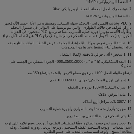
6. الضغط الهيدروليكي 14MPa
7. قوة محرك العمل لمحطة الضغط الهيدروليكي: 3kw
8. الضغط الهيدروليكي: 14MPa
9. PLC وشاشة اللمس لجزء التحكم سهلة التشغيل ومستقرة في الأداء.جسم الآلة مُجهز
بأزرار التوقف في حالات الطوارئ ، والتي يتم ترتيبها على التوالي في صندوق التحكم
وطاولة الآلة.تم تجهيز أجهزة حماية التسرب.مساحة توسيع PLC محجوزة في الخزانة
الكهربائية.(يجب ألا يقل عدد نقاط التحكم في الإدخال / الإخراج PLC عن 3 نقاط لكل منها)
10. شاشة اللمس تعرض يدويًا ، آليًا ، إعداد المعلمة ، عرض الخطأ ، البيانات التاريخية ،
حالة التشغيل أثناء التنقيط وغيرها من المعلومات
11. 1 شخص / آلة ، حوالي 2 دقيقة لإكمال الشغل.
12. البعد الميكانيكي: 4000x3500x3000 (L * w * h) الجزء السفلي من الجسم على
شكل X
ارتفاع طاولة العمل 1100 مم فوق سطح الأرض والفتحة بارتفاع 850 مم.
13. إجمالي الوزن الميكانيكي: حوالي 9000-10000 كجم
14. سرعة الشغل: 40-150 دورة في الدقيقة
15. مادة الترقق: Cr12.
16. 380V ثلاث مراحل أربع أسلاك.
17. مجهزة بأزرار متعددة لوقف الطوارئ وأجهزة حماية التسرب.
18. يتم التحكم في بدء التشغيل بواسطة زرين.
19. يجب رسم لون جسم الطائرة وفقًا لمتطلبات الطرف أ ، ويجب وضع علامة على لوحة
اسم المعدات ، ولوحة التشحيم (نقطة التشحيم ، ودرجة الزيت ، ودورة التعبئة) ، ودقة
معالجة المنتج ، ولوحة اسم منحنى التغذية على جسم الطائرة