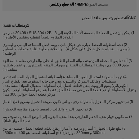
14MPa آلة قطع وتقليص
تسليط الضوء:
CNC
آلة تقطيع وتقليص حافة الصحن
1
و
متطلبات تقنية:
1) يمكن أن تصل الصلابة المصممة لأداة الماكينة إلى s30408 ​​/ SUS 304 / 2B - 8 مم من
الفولاذ المقاوم للصدأ لتقطيع وتقليص الأطباق ؛
2) دعم أسطوانة الضغط عبارة عن هيكل ناتئ ، ويتم فصل المساحة اليمنى واليسرى
(يوصى باستخدام هيكل هيكل على شكل X) ، والصلابة مطلوبة لتلبية متطلبات المعايير
الوطنية ؛
3) آلة تقليص المحطة المزدوجة ، وآلة القطع للطبق الداخلي والخارجي مناسبة لمعالجة
طبق 3000 مم ، وتلبية المتطلبات الفنية لرسومات المنتج للمشتري ، واعتماد شكلين
يتقلصان ؛
4) توجد أسطوانة استقبال المواد المساعدة (أسطوانة استقبال المواد المساعدة تفي
بمتطلبات وظائف التمركز والتسوية وهي في حالة السقوط بعد انقطاع التيار
الكهربائي).يقوم الروبوت بنقل قطعة العمل إلى أسطوانة استقبال المواد المساعدة ،
وتنزل الأسطوانة لوضع قطعة العمل في محطة العنق.عندما يتم رفع أسطوانة الرفع ، يكون
مركز قطعة العمل حوالي 300 مم ؛
5) تم تجهيز مركز المغزل بأسطوانة رفع ، والتي تكون مريحة لتحميل وتفريغ قطع العمل
6) تم تجهيز الدرج والقالب بالضغط بأجهزة مقاومة للخدش ؛
7) تم تكوين جهاز تغذية الدعم الخارجي.بعد التغذية اليدوية إلى الوضع المعدل ، سوف يتم
تغذية الجهاز تلقائيًا
8) يبلغ طول الجهاز 4 أمتار وعرضه 3 أمتار.إرتفاع تغذية قطعة العمل (صينية) ما بين
300mm و 350mm ، وإرتفاع فتح أسطوانة الضغط هو 400-500mm ؛