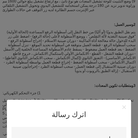
9) وضع التثبيت للوحة تشغيل المعدات هو نوع ناتئ ، مع ارتفاع تشغيل يبلغ حوالي 1600 مم
وزاوية تدوير تزيد عن 180 درجة.يمكن استخدامه للتشغيل اليدوي وتحويل التشغيل التلقائي
عبر الإنترنت.جسم الطائرة لديه زر التوقف في حالات الطوارئ
2
و
سير العمل:
يتم نقل الطبق يدويًا (أو آليًا) من خط النقل إلى أسطوانة الرفع المساعدة (الحالة الأولية)
"فوق صينية التغذية لآلة التقلص" ، ووضع الأسطوانة لأعلى (حالة الرفع) - اضغط على زر
البدء للدخول حالة معالجة أداة الماكينة - دوران صينية الاستلام - إخراج أسطوانة الرفع -
سحب أسطوانة الرفع - قطعة العمل متوقفة في أسطوانة تحديد الموقع - تنزل أسطوانة
الضغط - بعد قطعة العمل مضغوط - يسقط عادم الأسطوانة المساعدة الخلفية إلى الأسفل
- دوران قطعة الشغل - القطع - الانكماش الأولي (استكمال الانكماش ، خروج قاطع
الانكماش الأساسي) - التعنق الثانوي (إكمال الانكماش ، سحب الانكماش الثانوي القاطع) -
اكتمال الانكماش - سحب أسطوانة الضغط - إخراج قطعة العمل بواسطة أسطوانة الطرد -
دوران صينية الاستقبال إلى قطعة العمل - سحب أسطوانة الطرد - إخراجأيون صينية
الاستقبال - إزالة الطبق بالروبوت أو يدوياً
3
و
متطلبات تكوين المعدات:
1) جزء التحكم الكهربائي:
تحكم PLC من سلسلة Delta ، بالإضافة إلى شاشة اللمس Delta (أو vinylon) ، التشغيل
البسيط والأداء المستقر.جسم الماكينة مزود بأزرار توقف للطوارئ ، مرتبة على التوالي
في صندوق التحكم والآلة ، ومجهزة بأجهزة حماية التسرب.يتم حجز مساحة توسيع PLC
اترك رسالة
في الخزانة الكهربائية (يجب ألا يقل عدد نقاط التحكم في الإدخال / الإخراج PLC عن 5
نقاط لكل منها).يعتمد التتابع العلامة التجارية شنايدر.يمكن للشاشة التي تعمل باللمس
عرض الإعداد اليدوي ، والإعداد التلقائي ، وإعداد المعلمة ، وعرض الخطأ ، والبيانات
التاريخية ، وحالة التشغيل أثناء التنقيط وغيرها من المعلومات
2) جزء هوائي: