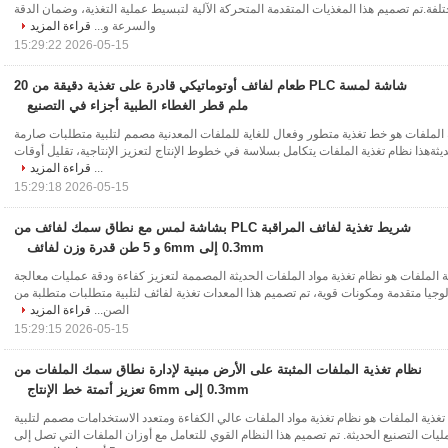
فة.تم تصميم هذا المغذيات المتقدمة المتحركة الآلية لتبسيط عملية التغذية، وضمان الدقة
والسرعة و...
قراءة المزيد
2026-05-15 15:29:22
شاشة لمسة PLC طعام لفائف أوتوماتيكي قادرة على تغذية دقيقة من 20
ملم قطر الغطاء الطبية أجزاء في التصنيع
لملفات هو خط تغذية متطور وفعال للغاية للملفات المعدنية مصمم لتلبية متطلبات صارمة
يثةهذا نظام تغذية الملفات يتكامل بسلاسة في خطوط الإنتاج لتعزيز الإنتاجية، تقليل أوقات
...
قراءة المزيد
2026-05-15 15:29:18
شريط تغذية لفائف المراقبة PLC بشاشة لمس مع نطاق سمك لفائف من
0.3mm إلى 6mm و 5 طن قدرة وزن لفائف
الملفات هو نظام تغذية مواد الملفات الحديثة المصممة لتعزيز كفاءة ودقة عمليات معالجة
لوجيا متقدمة ومكونات قوية، تم تصميم هذا المعدات تغذية لفائف لتلبية متطلبات متطلبة من
الصن...
قراءة المزيد
2026-05-15 15:29:15
نظام تغذية الملفات المثبتة على الأرض مبنية لإدارة نطاق سمك الملفات من
0.3mm إلى 6mm تعزيز أتمتة خط الإنتاج
ذية الملفات هو نظام تغذية مواد الملفات عالي الكفاءة ومتعدد الاستخدامات مصمم لتلبية
يات التصنيع الحديثة. تم تصميم هذا النظام القوي للتعامل مع أوزان الملفات التي تصل إلى