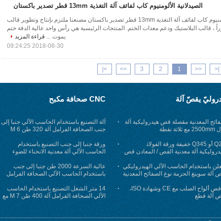
الصيدلانية الألومنيوم كاب لفائف آلة التغذية 13mm قطر تصدير باكستان
الصيدلانية الألومنيوم كاب لفائف آلة التغذية 13mm قطر تصدير باكستان مصنعنا ملتزم بإنتاج وتطوير قالب
وراً ، قالب البلاستيك ودعم معدات الختم. المنتجات الرئيسية هي رأس واحد عالية الدقة ختم
يموت ...
قراءة المزيد
2018-08-30 09:24:25
>|
>>
3
2
1
<<
|<
روليّ يقصّ آلة
CNC صحافة مكبح
ائح المعدنية مقصلة قص هيدروليكية آلة
آلة التصنيع باستخدام الحاسب الآلي جنبا إلى
ثلاثة نقطة
جنب الصحافة الفرامل آلة 320 طن 6 M
اثنين الصحافة التصنيع باستخدام الحاسب
Q235 أو Q345 خفيفة ورقة الفولاذ
الآلي الانحناء
ورقة جنبا إلى جنب التصنيع باستخدام
دروليكية آلة معدنية القص / المعادن قص
الحاسب الآلي آلة معدنية الانحناء للضوء
القطب الانحناء
علن باستخدام الحاسب الآلي الهيدروليكي
عالية السرعة 2000 طن جنبا إلى جنب
 آلة سوينغ الحزمة نوع الصفائح المعدنية
باستخدام الحاسب الآلي الصحافة الفرامل
آلة-2-WE67K-2000/9000
آلة قص ألواح الصلب مع CE وشهادة ISO،
14 متر الشغل التصنيع باستخدام الحاسب
ص آلة قطع
الآلي الصحافة الفرامل آلة 400 طن 7 M مع
الحنجرة 950MM