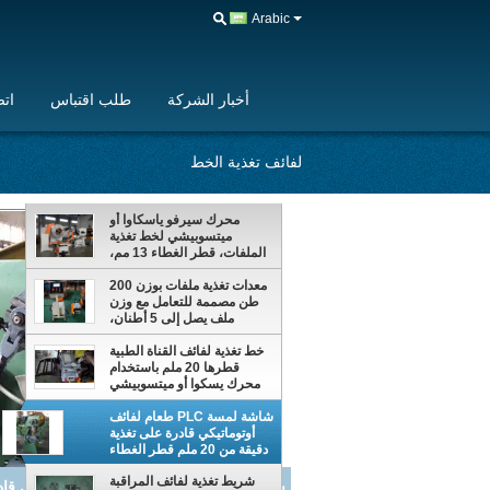
Arabic
أخبار الشركة
طلب اقتباس
اتص
لفائف تغذية الخط
محرك سيرفو ياسكاوا أو
ميتسوبيشي لخط تغذية
الملفات، قطر الغطاء 13 مم،
ملف صفيح معدني، سمك
مناسب 0.8-8.0 مم، نظام
معدات تغذية ملفات بوزن 200
تغذية
طن مصممة للتعامل مع وزن
ملف يصل إلى 5 أطنان،
مناسبة للتطبيقات الصناعية
الشاقة.
خط تغذية لفائف القناة الطبية
قطرها 20 ملم باستخدام
محرك يسكوا أو ميتسوبيشي
الخدمي وضغط 200 طن
لضمان التصنيع
شاشة لمسة PLC طعام لفائف
أوتوماتيكي قادرة على تغذية
دقيقة من 20 ملم قطر الغطاء
الطبية أجزاء في التصنيع
شريط تغذية لفائف المراقبة
شريط تغذية لفائف ال