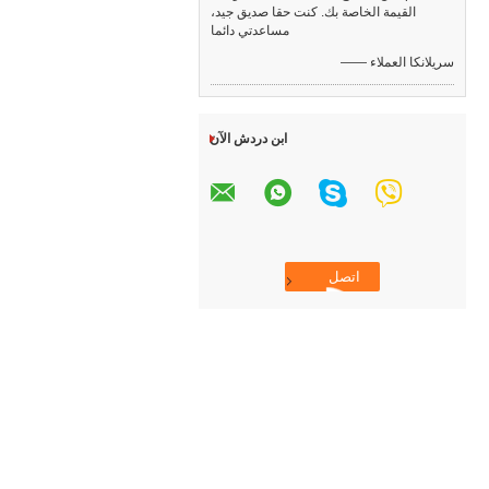
القيمة الخاصة بك. كنت حقا صديق جيد،
مساعدتي دائما
—— سريلانكا العملاء
ابن دردش الآن