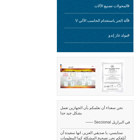
المحولات تصنيع الآلات
آلة الحز باستخدام الحاسب الآلي V
مولد غاز إندو
نحن سعداء أن نعلمكم بأن الجهازين تعمل
بشكل جيد جدا
—— Seccional في البرازيل
ستايسي، يا صديقي العزيز، انها سعيدة أن
أبلغكم نحن تصحيح المشكلة كما المعلومات