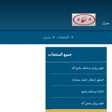
منزل
المنتجات
منزل
جميع المنتجات
هيدروليّ صحافة مكبح آلة
يجهّز إنتقال حامل متحرّك
cnc صحافة مكبح
هيدروليّ يقصّ آلة