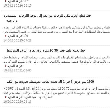
5 أ...
قراءة المزيد
2026-05-15 15:29:11
خط قطع أوتوماتيكي للوحات من لفة إلى لوحة لللوحات المستديرة
والربعية
طعام وتقطيع وتراكم أوتوماتيكي واحد الاقتراح الفني وفقًا لاحتياجات الإنتاج للطرف أ، يقوم
عها وفقًا لمتطلبات الطرف أ.بعد التشاور بين قسم شركتنا التقني و قسم الهندسة، نحن
الآ...
قراءة المزيد
2025-07-28 14:00:25
خط تغذية ملف قطر 30-90 مم دائري لفرن التردد المتوسط
المعدات من أجل عملية إنتاج الأفران ذات التردد المتوسط ​​، ونبضات الإنتاج ، وتخطيط خط
ك ، بالإضافة إلى تكنولوجيا الأتمتة المتقدمة والناضجة الحالية ، ومن خلال تصميم الشركة و...
قراءة المزيد
2021-03-05 10:38:38
1300 مم عرض 3 في 1 آلة تغذية لفائف متوسطة تعاونت مع اللكم
NCSF1300A ورقة متوسطة 3 في 1 عرض مناسب: 70-1300 سمك مناسب: 0.3-4.5mm الموديل: NCSF6-
1300A الأداء العام للمعدات الصفائح المتوسطة 3 في 1 تجمع بين أداة إزالة اللفائف ، والأكثر استقامة والأداة
المغذية ، ومناسبة للض...
قراءة المزيد
2020-01-13 16:50:00