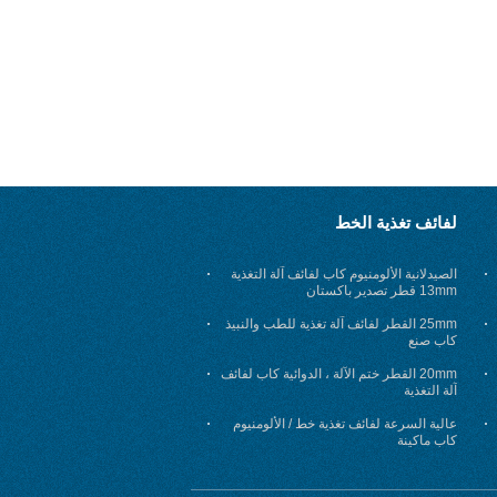
لفائف تغذية الخط
الصيدلانية الألومنيوم كاب لفائف آلة التغذية
13mm قطر تصدير باكستان
25mm القطر لفائف آلة تغذية للطب والنبيذ
كاب صنع
20mm القطر ختم الآلة ، الدوائية كاب لفائف
آلة التغذية
عالية السرعة لفائف تغذية خط / الألومنيوم
كاب ماكينة