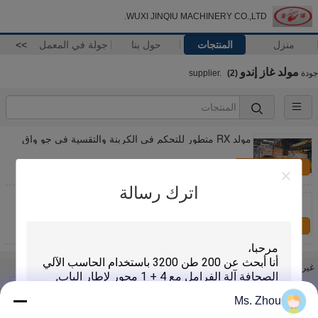
WUXI JINQIU MACHINERY CO.,LTD.
منزل
المنتجات
حول بنا
جولة في المعمل
>>
مولد غاز إندو
جودة
supplier.
(2)
مولد RX متطور للتحكم في الكربنة والتقسية في جو واقٍ
اتصل بنا
اترك رسالة
مولد RX سعة 30 متر مكعب لمعالجة الحرارة في الغلاف
الجوي
اتصل بنا
غير اللغة
Arabic
Ms. Zhou