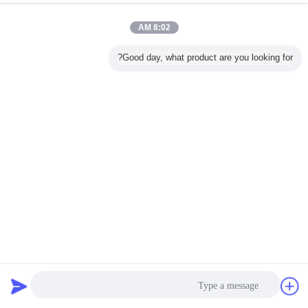
8:02 AM
منزل
|
حول بنا
|
اتصل بنا
|
خريطة الموقع
|
Privacy Policy
منظر مكتبيّ
Good day, what product are you looking for?
Copyright © 2016 - 2026 WUXI JINQIU MACHINERY CO.,LTD..
All rights reserved.
إرسال
دردشة
طلب اقتباس