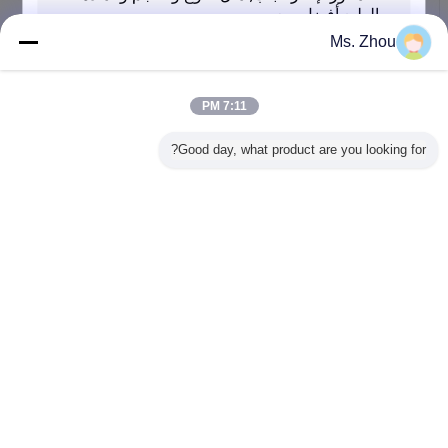
ووركبيسيس آلة كبيرة
اتصل بنا
Ms. Zhou
منذ فترة طويلة ووكينغ الحياة شعاعي الحفر اليد آلات الحفر
آلة Z3050x16
7:11 PM
اتصل بنا
Good day, what product are you looking for?
م، وآلة ISO شعاعي الحفر لحفر المعادن ماكس قطرها
63mm و
اتصل بنا
إرسال
غير اللغة
Arabic
منزل
|
حول بنا
|
اتصل بنا
|
خريطة الموقع
|
Privacy Policy
منظر مكتبيّ
Copyright © 2016 - 2026 WUXI JINQIU MACHINERY CO.,LTD..
All rights reserved.