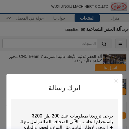
WUXI JINQIU MACHINERY CO.,LTD.
منزل
المنتجات
حول بنا
جولة في المعمل
>>
آلة الحفر الشعاعية
جودة
supplier.
(6)
آلة الحفر ثلاثية الأبعاد عالية السرعة CNC Beam 7 محور
كفاءة عالية ودقة
اتصل بنا
Q235 أو Q345 خفيفة آلة الصلب شعاعي الحفر لتوسيع
الثقوب طحن Z3032x10
اترك رسالة
اتصل بنا
شعاعي الثقيلة الحفر آلة التحكم الهيدروليكية وتشغيل يدوي
Z3040x13
اتصل بنا
التحكم الهيدروليكية التوسيع شعاعي الصحافة حفر الحفر