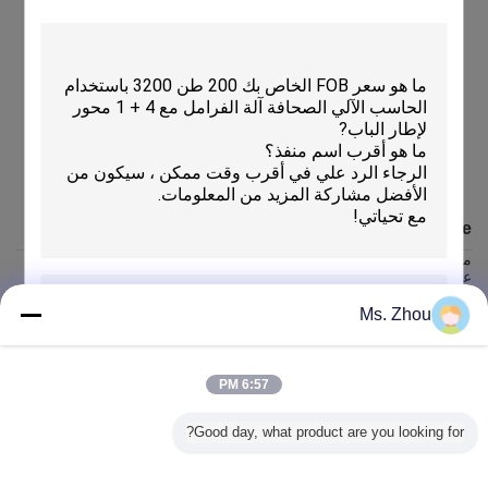
CERTIFICATE
CERTIFICATE
QC Profile
مرت علينا 9001 ISO، حصلت على شهادة CE، CQC وشهادة ينسجم،
علينا ممارساتنا مراقبة الجودة والإجراءات التي تتجسد في إدارة مراقبة
جودة المنتج صارمة، ضمان أن كل منتج للعملاء بنفس الجودة العالية.
Ms. Zhou
1-أهم العناصر الكهربائية هي شركة سيمنز، شنايدر، إلخ
2-حل المشاكل التقنية الخاصة بك في غضون 24 ساعة، وتقديم خدمة
إرسال
الضمان الدولي للمحركات.
6:57 PM
3-تصميم شكل المظهر واللون وفقا لطلب العملاء.
4-أكثر من 3 سنوات خبرة مهنية الإنتاج، النوعية موثوق بها.
Good day, what product are you looking for?
5-الأيزو.
6-تقبل اختبار وفحص قبل الولادة