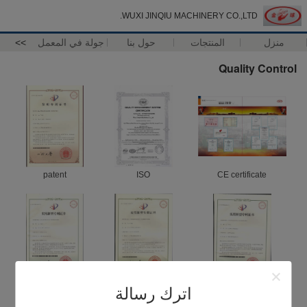
WUXI JINQIU MACHINERY CO.,LTD.
منزل
المنتجات
حول بنا
جولة في المعمل
>>
Quality Control
patent
ISO
CE certificate
patent
Patent
Patent
اترك رسالة