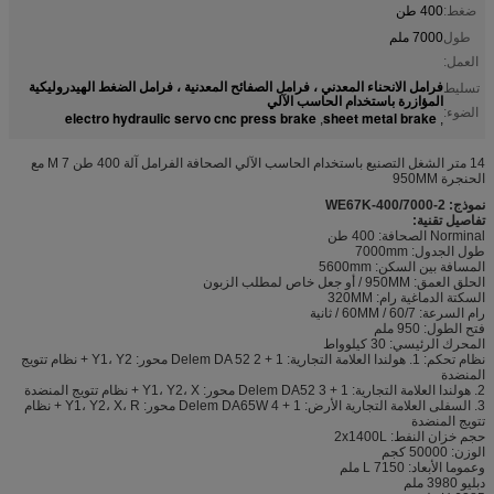
ضغط:
400 طن
طول
7000 ملم
العمل:
فرامل الانحناء المعدني ، فرامل الصفائح المعدنية ، فرامل الضغط الهيدروليكية
تسليط
المؤازرة باستخدام الحاسب الآلي
الضوء:
electro hydraulic servo cnc press brake
sheet metal brake
,
,
14 متر الشغل التصنيع باستخدام الحاسب الآلي الصحافة الفرامل آلة 400 طن 7 M مع
الحنجرة 950MM
نموذج: 2-WE67K-400/7000
تفاصيل تقنية:
Norminal الصحافة: 400 طن
طول الجدول: 7000mm
المسافة بين السكن: 5600mm
الحلق العمق: 950MM / أو جعل خاص لمطلب الزبون
السكتة الدماغية رام: 320MM
رام السرعة: 60/7 / 60MM / ثانية
فتح الطول: 950 ملم
المحرك الرئيسي: 30 كيلوواط
نظام تحكم: 1. هولندا العلامة التجارية: Delem DA 52 2 + 1 محور: Y1، Y2 + نظام تتويج
المنضدة
2. هولندا العلامة التجارية: Delem DA52 3 + 1 محور: Y1، Y2، X + نظام تتويج المنضدة
3. السفلى العلامة التجارية الأرض: Delem DA65W 4 + 1 محور: Y1، Y2، X، R + نظام
تتويج المنضدة
حجم خزان النفط: 2x1400L
الوزن: 50000 كجم
وعموما الأبعاد: L 7150 ملم
دبليو 3980 ملم