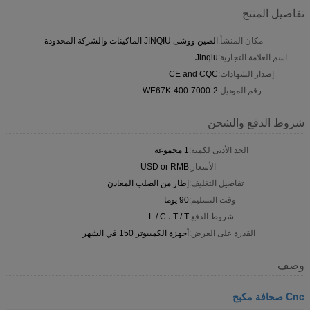
تفاصيل المنتج
مكان المنشأ:
الصين ووشى JINQIU الماكينات والشركة المحدودة
اسم العلامة التجارية:
Jinqiu
إصدار الشهادات:
CE and CQC
رقم الموديل:
2-WE67K-400-7000
شروط الدفع والشحن
الحد الأدنى لكمية:
1 مجموعة
الأسعار:
USD or RMB
تفاصيل التغليف:
إطار من الصلب المعادن
وقت التسليم:
90 يوما
شروط الدفع:
L / C ، T / T
القدرة على العرض:
أجهزة الكمبيوتر 150 في الشهر
وصف
Cnc صحافة مكبح