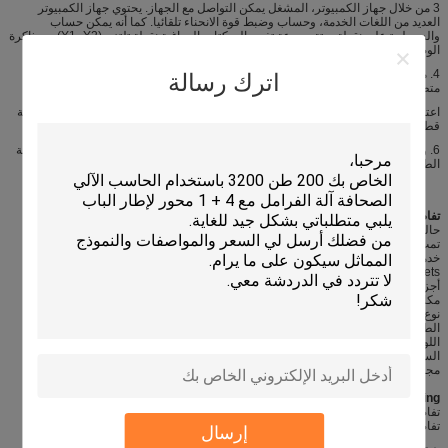
3 من خلال جهاز الكمبيوتر، المشغل يمكن التواصل مع الجهاز. يحتوي جهاز الكمبيوتر
العديد من اللغات الخدمة، وحساب وضبط قوة الانحناء تلقائيا. كما أنه يمكن حساب
والسيطرة على نقطة ميتة، سرعة تغيير السكتات الدماغية نقطة.تلتزم (Y1، Y2) من ذاكرة
الوصول العشوائي يمكن أن الميل صغير لتلبية الاحتياجات الخاصة للمستخدم.
4. مجهزة بنظام التوجيهية جيد، موقف نظام القياس ونظام التوازن الهيدروليكي لتلبية
اترك رسالة
متطلبات العمل طول كاملة وظيفة غريب الأطوار.
اعتمد 5. وحدة التعويضات المنضدة للتعويض عن انحراف الجهاز عند العمل للتأكد من دقة
قطعة العمل.
6. وسطح الاسطوانة لديه جيدة ويرتدي والمعالجة الحرارية، لذلك لديه تزييت جيد والخدمة
الطويلة في الحياة.
تفاصيل سريعة:
حالة: جديدة
تمت معالجة المواد المعدنية /: الكربون الصلب
خدمة إضافية: بالقطع
componets الكهربائية: شنايدر العلامة التجارية الشهيرة
أجزاء أخرى: المسمار الكرة، أجهزة السيارات ....
مكان المنشأ: مدينة ووشى، جيانغسو، الصين،
نوع الجهاز: الصحافة الفرامل
الطاقة: الهيدروليكية
اللون: الأبيض والأزرق والأصفر ....
السيطرة التنفسي: E21، DA41، DA52، DA66T ....
مجموعة الاستعمال: الصفائح المعدنية الانحناء.
Packageing و الدفع
تفاصيل التعبئة والتغليف: الإطار المعدني
تفاصيل التسليم: 90 يوما
إرسال