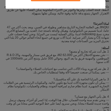
بنية الشخصية الرئيسية
ملحومة لوحة الصلب، والإطار يتكون من لوحات اليمين واليسار جدار، جدول العمل، مربع
النفط، فتحة الصلب وغيرها والتوتر من الأجزاء الملحومة يمكن القضاء عليها عن طريق
الاهتزاز.
الجهاز يتمتع بدقة عالية وقوة عالية، ويمكن نقلها بسهولة.
لماذا أخترتنا؟
JINQIU هي العلامة التجارية التاريخ مشاهير وطويلة في الصين، وبعد بحث أكثر من 47
عاما، لدينا تصميم من التكنولوجيا، وهيكل والدقة ناضجة جدا، العديد من المصانع الأخرى
مجرد نسخ outlooking لدينا، ولكن العملية ليست من المزايا. ونحن أيضا حصلت على
شهادة CE و معيار أكثر صرامة. لدينا آلات توزيع في جميع أنحاء العالم حوالي 20 بلدا التي
تخترق المزيد من الصناعات لوحة معدنية.
أسئلة:
1. هل أنت شركة تجارية أو مصنع؟
--- نحن مصنع الاحتلال أكثر من 62،000 M2، مع فريق فني ممتاز والمهنية، و25 R & D
الموظفين، والمهنية فريق ما بعد البيع، وحوالي 300 عامل وتنتج أكثر من 1000sets في
آلات سنويا.
2. هل شركة توريد وبناء الآلات التي تتناسب مع احتياجات العملاء والمواصفات؟
--- نعم، يمكننا أن صنعت خصيصا لآلة وفقا لمتطلبات الخاص بك.
3. ما هي المزايا الخاصة بك على آلة منافسيك؟
--- يمكن أن تكون مجهزة آلات لدينا مع تكوين عالية، والمكونات الرئيسية هي من العلامات
التجارية الشهيرة.
لدينا نظام صارم لمراقبة الجودة، ونظام والعمليات، تكنولوجيا نظام
الابتكار.
4. هل يأتي الجهاز مع ضمان؟
--- ونحن نقدم سنة واحدة الضمان، خلال هذا الوقت، إذا كسر أي أجزاء، وسوف نرسل
واحدة جديدة للعملاء مجانا، ونحن سنزود أيضا على خط التوجيه الفني مجانا من أي وقت
مضى.
5. هل يمكنني الذهاب لزيارة المصنع الخاص بك؟