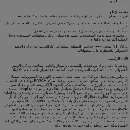
H 6285 ملم
مقدمة الإنتاج:
أجهزة النظام 1. الكهربائية والهيدروليكية، ويتحكم مغلقة نظام التحكم حلقة دقة
2. براءة اختراع التكنولوجيا فريدة من نوعها: تعويض انحراف الثنائي من الصحافة الفرامل
كبير
يموت 3. توسيع عرض إدراج تعديل لتلبية مجموعة متنوعة من الشغل
4. مجموعة متنوعة من المؤسسات المساعدة يمكن أن تلبي متطلبات المستخدم وجعل
العملية أكثر ملاءمة وكفاءة
5. Y1، Y2 المحور ------ شاشتين النقطية المثبتة في كلا الجانبين من ذاكرة الوصول
العشوائي للسيطرة على اسطوانات.
الأداء الرئيسي:
وتتألف 1 الاطار. وآلة من دبابات والمنضدة، واليسار والعلب المناسبة وذاكرة الوصول
العشوائي. لذلك لديه قوة عالية وصلابة جيدة. كما أنه يأخذ اهتزاز للقضاء على الإجهاد.
2. تزامن مدير العمل من كلا آلات: يتبنى صمام النسبي الكهربائية الهيدروليكية لضمان
التزامن من كلا آلات. ويتكون صمام النسبي من قبل شركة BOSCH مع أداء جيد للغاية مثل
احتكاك بسيط بين أزواج عمل ميكانيكي، مكبر للصوت الإلكترونية بخير والمغناطيس
الكهربائي مع قوة مسيطرة عالية وعمل متواصل. هناك نوعان من displayers النقطية
على جانبي الجهاز لتفقد الموقف من ذاكرة الوصول العشوائي مستمر وتغذية راجعة إشارة
إلى سيطرة النظام، ثم نظام التحكم والسيطرة على صمام كهربائي هيدروليكي لجعل
اثنين من اسطوانات المزامنة على جهاز واحد. لأنه يتم تثبيت displayers النقطية إلى
لوحات "C"، وليس على لوحات السكن مباشرة، فإن انحراف من ذاكرة الوصول العشوائي
والإطار عند العمل لا تأثير القياس والتحكم في دقة. عندما تعمل جهازين معا، والجهد
التفاضلية تثبيت بين جهازين سيتم نقل إشارة التزامن ميكانيكي في واحدة الإلكترونية
وتغذية راجعة إلى لوحة التزامن ونظام التحكم. سيتم توسيع إشارة من BOSCH مكبر
للصوت للسيطرة على التزامن من كلا آلات من خلال التحكم في صمام النسبي الكهربائية
الهيدروليكية. حتى يتحقق تزامن جهازين مع دقة عالية.