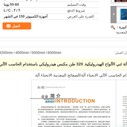
وقت التسليم:
55-60 يوما
شروط الدفع:
L / C ، T / T
القدرة على العرض:
أجهزة الكمبيوتر 150 في الشهر
اتصل
بيرة :
المعدنية
 العمل:
3200mm / 4000mm / 5000mm / 6000mm
لة ثني الألواح الهيدروليكية
320 طن مكبس هيدروليكي باستخدام الحاسب الآلي
,