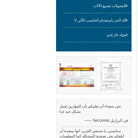
المحولات تصنيع الآلات
آلة الحز باستخدام الحاسب الآلي V
مولد غاز إندو
نحن سعداء أن نعلمكم بأن الجهازين تعمل
بشكل جيد جدا
—— Seccional في البرازيل
ستايسي، يا صديقي العزيز، انها سعيدة أن
أبلغكم نحن تصحيح المشكلة كما المعلومات