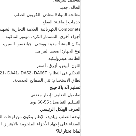
تفاصيل سريعة:
الحالة: جديد
معالجة المواد/المعادن: الكربون الصلب
خدمات إضافية: القطع
Componets الكهربائية: العلامة التجارية الشهيرة شنايدر
أجزاء أخرى: المسمار الكرة، موتور الماكينة...
مكان المنشأ: مدينة ووشى، جيانغسو، الصين،
نوع الجهاز: اضغط الفرامل
الطاقة: هيدروليكية
اللون: أبيض، أزرق، أصفر...
التحكم في النظام: E21، DA41، DA52، DA66T...
نطاق الاستخدام: ثني الصفائح الحديدية.
تسليم آند باكاجينج
تفاصيل التغليف: إطار معدني
التسليم التفاصيل: 55-60 يوما
الحرف الهيكل الرئيسي
لوحة
الصلب ويلديد، الإطار يتكون من لوحات ال
القضاء على إجهاد الأجزاء الملحومة بالاهتزاز. ا
لماذا تختار لنا؟