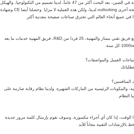
Jinqiu مشاهير وتاريخ طويل في العلامة التجارية في الصين، بعد البحث أكثر من 47 عاماً، لدينا تصميم من التكنولوجيا، والهيكل
والدقة ناضجة جداً، العديد من المصانع فقط نسخة أخرى outlooking لدينا، ولكن هذه العملية لا مزايا. وحصلنا أيضا CE وشهادة
---ونحن مصنع الاحتلال m2 أكثر من 62,000، مع فريق تقني ممتاز والمهنية، 25 فردا من R&D، فريق المهنية خدمات ما بعد
طلباتك.
لية، والمكونات الرئيسية من الماركات الشهيرة. ولدينا نظام رقابة صارمة على
ا النظام.
ا الوقت، إذا كان أي أجزاء مكسورة، وسوف نقوم بإرسال كلمة مرور جديدة
بالإرشادات التقنية مجاناً للأبد.