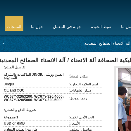
ل بنا
ضبط الجودة
جولة في المعمل
حول بنا
المنتجات
تفاصيل المنتج:
الصين ووشى JINQIU الماكينات والشركة
مكان المنشأ:
المحدودة
اسم العلامة التجارية:
Jinqiu
إصدار الشهادات:
CE and CQC
WC67Y-320/3200، WC67Y-320/4000،
رقم الموديل:
WC67Y-320/5000، WC67Y-320/6000
شروط الدفع والشحن:
الحد الأدنى لكمية:
1 مجموعة
الأسعار:
USD or RMB
تفاصيل التغليف:
إطار من الصلب المعادن