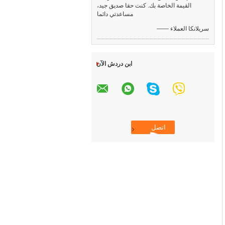
القيمة الخاصة بك. كنت حقا صديق جيد،
مساعدتي دائما
—— سريلانكا العملاء
ابن دردش الآن