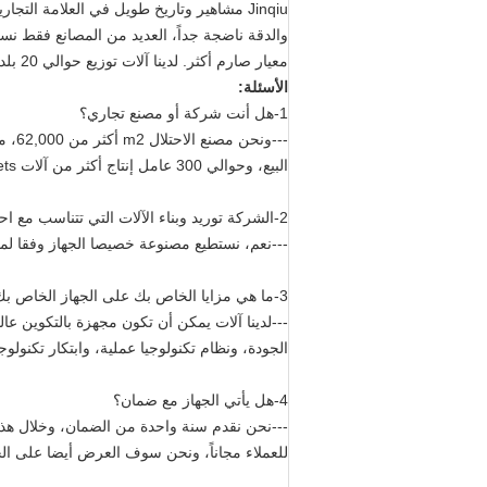
معيار صارم أكثر. لدينا آلات توزيع حوالي 20 بلدا في جميع أنحاء العالم التي تخترق صناعات صفيحة معدنية أكثر.
الأسئلة:
1-هل أنت شركة أو مصنع تجاري؟
البيع، وحوالي 300 عامل إنتاج أكثر من آلات 1000sets كل سنة.
2-الشركة توريد وبناء الآلات التي تتناسب مع احتياجات العميل والمواصفات؟
---نعم، نستطيع مصنوعة خصيصا الجهاز وفقا لمت
3-ما هي مزايا الخاص بك على الجهاز الخاص بك المنافسين؟
---لدينا آلات يمكن أن تكون مجهزة بالتكوين عا
الجودة، ونظام تكنولوجيا عملية، وابتكار تكنولوجي
4-هل يأتي الجهاز مع ضمان؟
---نحن نقدم سنة واحدة من الضمان، وخلال هذ
للعملاء مجاناً، ونحن سوف العرض أيضا على الخط 