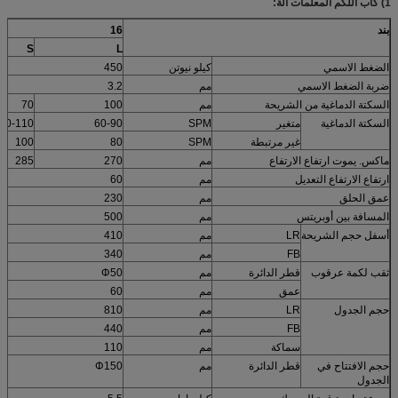
1) كاب اللكم المعلمات آلة:
بند
16
S
L
الضغط الاسمي
كيلو نيوتن
450
ضربة الضغط الاسمي
مم
3.2
السكتة الدماغية من الشريحة
مم
100
70
السكتة الدماغية
متغير
SPM
60-90
70-110
غير مرتبطة
SPM
80
100
ماكس. يموت ارتفاع الارتفاع
مم
270
285
ارتفاع الارتفاع التعديل
مم
60
عمق الحلق
مم
230
المسافة بين أوبريتس
مم
500
أسفل حجم الشريحة
LR
مم
410
FB
مم
340
ثقب لكمة عرقوب
قطر الدائرة
مم
Φ50
عمق
مم
60
حجم الجدول
LR
مم
810
FB
مم
440
سماكة
مم
110
حجم الافتتاح في
قطر الدائرة
مم
Φ150
الجدول