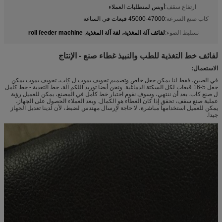
ارتفاع سقف:
أوبس لمتطلبات العملاء
كاب صنع السرعة:
45000-47000 قبعات في الساعة
لفائف آلة المغذية، لفة آلة المغذية
roll feeder machine
تسليط الضوء:
,
لفائف خط التغذية للطب والنبيذ غطاء صنع - الإنتاج
الاستعمال:
في الصين، فقط لنا يمكن جعل خاص وتصميم تجويف يموت ل كاب، تجويف يموت يمكن
جعل 5-16 قبعات لكل السكتة الدماغية. ونحن أيضا توريد اللكم آلة، خط التغذية - خط كامل
ل صنع كاب. بعد أن ننتهي، وسوف نقوم اختبار خط كامل في المصنع، يمكن للعميل رؤية
عملية صنع سقف، تحقق إذا كان الغطاء هو الكمال. وبعد العملاء الحصول على الجهاز،
يمكن للعميل استخدامها مباشرة، لا حاجة لإرسال مهندس لضبط، لأن لدينا تعديل الجهاز
جيدا.