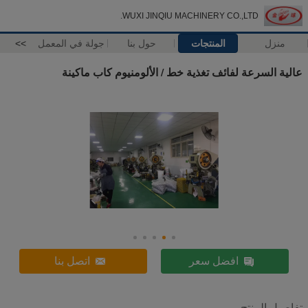
WUXI JINQIU MACHINERY CO.,LTD.
منزل
المنتجات
حول بنا
جولة في المعمل
>>
عالية السرعة لفائف تغذية خط / الألومنيوم كاب ماكينة
افضل سعر
اتصل بنا
تفاصيل المنتج