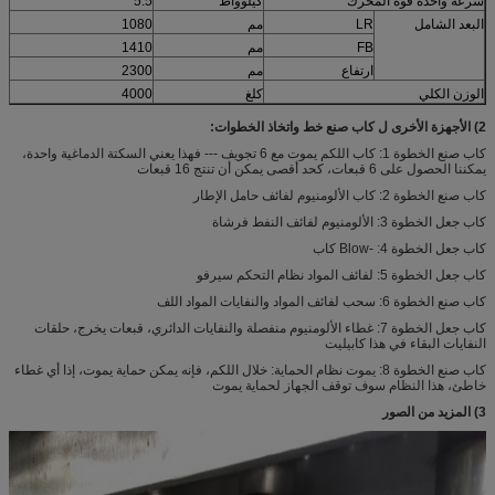
سرعة واحدة قوة المحرك
كيلوواط
5.5
البعد الشامل
LR
مم
1080
FB
مم
1410
ارتفاع
مم
2300
الوزن الكلي
كلغ
4000
2) الأجهزة الأخرى ل كاب صنع خط واتخاذ الخطوات:
كاب صنع الخطوة 1: كاب اللكم يموت مع 6 تجويف --- فهذا يعني السكتة الدماغية واحدة،
يمكننا الحصول على 6 قبعات، كحد أقصى يمكن أن تنتج 16 قبعات
كاب صنع الخطوة 2: كاب الألومنيوم لفائف حامل الإطار
كاب جعل الخطوة 3: الألومنيوم لفائف النفط فرشاة
كاب جعل الخطوة 4: -Blow كاب
كاب جعل الخطوة 5: لفائف المواد نظام التحكم سيرفو
كاب صنع الخطوة 6: سحب لفائف المواد والنفايات المواد اللف
كاب جعل الخطوة 7: غطاء الألومنيوم منفصلة والنفايات الدائري، قبعات يخرج، حلقات
النفايات البقاء في هذا كابيليت
كاب صنع الخطوة 8: يموت نظام الحماية: خلال اللكم، فإنه يمكن حماية يموت، إذا أي غطاء
خاطئ، هذا النظام سوف توقف الجهاز لحماية يموت
3) المزيد من الصور