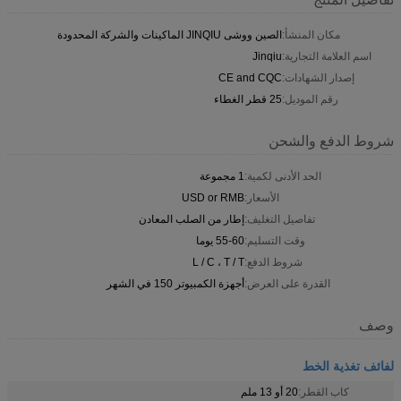
مكان المنشأ:
الصين ووشى JINQIU الماكينات والشركة المحدودة
اسم العلامة التجارية:
Jinqiu
إصدار الشهادات:
CE and CQC
رقم الموديل:
25 قطر الغطاء
شروط الدفع والشحن
الحد الأدنى لكمية:
1 مجموعة
الأسعار:
USD or RMB
تفاصيل التغليف:
إطار من الصلب المعادن
وقت التسليم:
55-60 يوما
شروط الدفع:
L / C ، T / T
القدرة على العرض:
أجهزة الكمبيوتر 150 في الشهر
وصف
لفائف تغذية الخط
كاب القطر:
20 أو 13 ملم