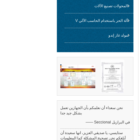
المحولات تصنيع الآلات
آلة الحز باستخدام الحاسب الآلي V
مولد غاز إندو
نحن سعداء أن نعلمكم بأن الجهازين تعمل
بشكل جيد جدا
—— Seccional في البرازيل
ستايسي، يا صديقي العزيز، انها سعيدة أن
أبلغكم نحن تصحيح المشكلة كما المعلومات