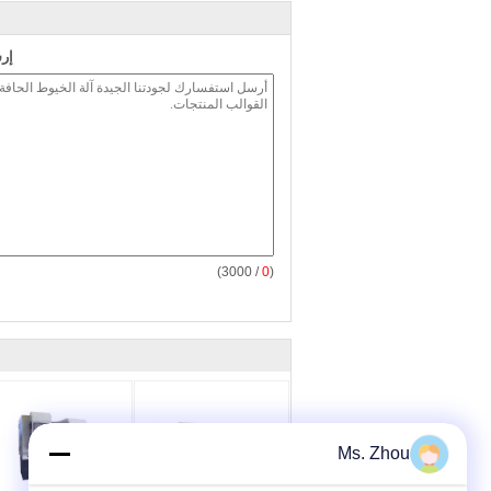
إر
/ 3000)
0
(
Ms. Zhou