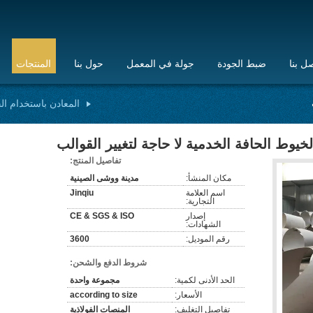
ل بنا
ضبط الجودة
جولة في المعمل
حول بنا
المنتجات
المعادن باستخدام ا
لخيوط الحافة الخدمية لا حاجة لتغيير القوالب
تفاصيل المنتج:
مكان المنشأ:
مدينة ووشى الصينية
اسم العلامة
Jinqiu
التجارية:
إصدار
CE & SGS & ISO
الشهادات:
رقم الموديل:
3600
شروط الدفع والشحن:
الحد الأدنى لكمية:
مجموعة واحدة
الأسعار:
according to size
تفاصيل التغليف:
المنصات الفولاذية