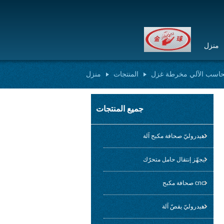
منزل
لحاسب الآلي مخرطة غزل
المنتجات
منزل
جميع المنتجات
هيدروليّ صحافة مكبح آلة
يجهّز إنتقال حامل متحرّك
cnc صحافة مكبح
هيدروليّ يقصّ آلة