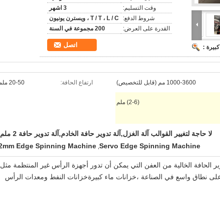
وقت التسليم:
3 اشهر
شروط الدفع:
T / T ، L / C ، ويسترن يونيون
القدرة على العرض:
200 مجموعة في السنة
اتصل
بيرة :
1000-3600 مم (قابل للتخصيص)
ارتفاع الحافة:
20-50 ملم
(2-6) ملم
لا حاجة لتغيير القوالب آلة الغزل,آلة تدوير حافة الخادم,آلة تدوير حافة 2 ملم
2mm Edge Spinning Machine
Servo Edge Spinning Machine
,
ر الحافة الخالية من العفن التي يمكن أن تدور أجهزة الرأس غير المنتظمة مثل
م على نطاق واسع في الصناعة ،خزانات ماء كبيرةخزانات النفط ومعدات الرأس