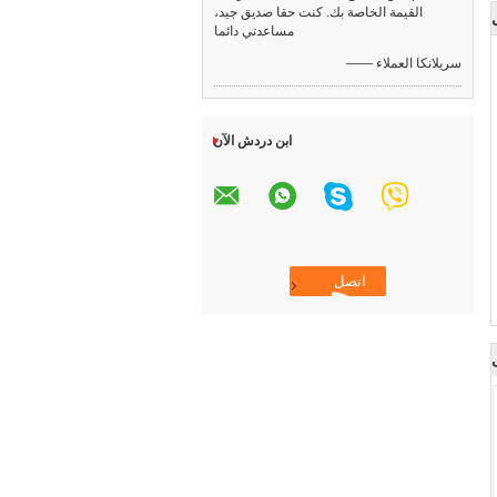
القيمة الخاصة بك. كنت حقا صديق جيد،
مساعدتي دائما
—— سريلانكا العملاء
ابن دردش الآن