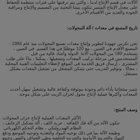
الآلات في قسم الإنتاج لدينا ، والتي يتم ترقيتها على فترات منتظمة للحفاظ
على معدل الإنتاج المتميز.تتكون بنيتنا التحتية من التصميم والإنتاج ومراقبة
الجودة والعديد من الأقسام الأخرى.
تاريخ المصنع في معدات / آلة المحولات:
نحن نكرس جهودنا لتطوير وإنتاج معدات تصنيع المحولات منذ عام 1984 -
المصنع الأقدم في الصين ، مع 120 موظفًا في هذا القسم. في الصين ،
يستخدم 80٪ من المحولات آلاتنا. الدولة وأشاد عالية من قبل
المستخدمين.في مرحلة تركيب المعدات وتشغيلها ، يمكننا ، بناءً على طلب
المشتري ، إرسال فريق الخدمة في الموقع لإعطاء التعليمات الفنية المحلية
، مجانًا ، وتوفير التدريب حتى يتمكن المشغل من تشغيل المعدات بشكل
مستقل.
تتميز منتجاتنا بأداء دائم وجودة موثوقة وكفاءة عالية وتشغيل سهل.أحدث
المعدات وأكثرها عملية لإنتاج محول لخزان الزيت على شكل موجة.
وصف المنتج:
إل
أكثر المعدات العملية لإنتاج خزان المحولات
تتكون الآلة من آلة فك اللفافة ، عربة اللف ، آلة تشكيل الزعانف ،
النظام الهيدروليكي ، نظام التحكم الكهربائي.
وظيفة الآلة بما في ذلك توجيه المواد والتغذية وتوجيه الموضع ودفع
المواد والحزمة الأمامية والحزمة الخلفية وطي الحواف والقص وجمع