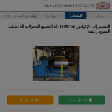
WUXI JINQIU MACHINERY CO.,LTD.
منزل
المنتجات
حول بنا
جولة في المعمل
>>
التصدير إلى الإكوادور 1600mm آلة التصنيع المحولات آلة تشكيل
المموج زعنفة
افضل سعر
اتصل بنا