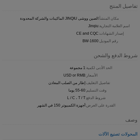
تفاصيل المنتج
مكان المنشأ:
الصين ووشى JINQIU الماكينات والشركة المحدودة
اسم العلامة التجارية:
Jinqiu
إصدار الشهادات:
CE and CQC
رقم الموديل:
BW-1600
شروط الدفع والشحن
الحد الأدنى لكمية:
1 مجموعة
الأسعار:
USD or RMB
تفاصيل التغليف:
إطار من الصلب المعادن
وقت التسليم:
55-60 يوما
شروط الدفع:
L / C ، T / T
القدرة على العرض:
أجهزة الكمبيوتر 150 في الشهر
وصف
المحولات تصنيع الآلات