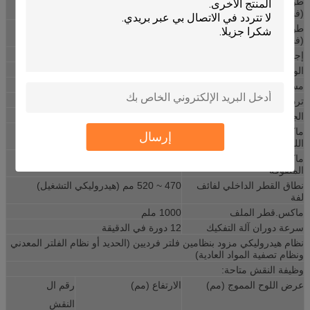
طول أطراف لوحة الصندوق
≥40 ملم
(فجوة أمامية)
(
أ
)
طول أطراف لوحة الصندوق
≥40 ملم
(فجوة خلفية)
(
ب
)
إجمالي قوة المحركات
25 كيلو واط
الوزن الكلي
17000 كجم
مساحة أرضية
9000 × 6000 مم
تردد تشغيل المعدات
50 هرتز
الجهد االكهربى
380V ثلاث مراحل
ماكس.تحمل وزن آلة فك
6000 كجم
إرسال
اللفائف
ماكس.تحمل وزن السيارة
6000 كجم
الملفوفة
نطاق القطر الداخلي لفائف
470 ~ 520 مم (هيدروليكي التشغيل)
لفة
ماكس.قطر الملف
1000 ملم
سرعة دوران آلة التفكيك
12 دورة في الدقيقة
نظام هيدروليكي مزود بنظامين فلتر فرديين (الحديد أو نظام الفلتر المعدني
ونظام تصفية المواد العادية)
وظيفة النقش متاحة:
عرض اللوح المموج (مم)
الارتفاع (مم)
رقم ال
النقش