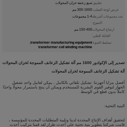
تطبيق:
صنع زعنفة خزان المحولات
عرض لوحة الصلب:
300-1600 مم
عدد مجموعات أشرطة
1-4 مجموعات
التموج:
ارتفاع المحولات
150-400 مم
القابلة للطي:
transformer manufacturing equipment
تسليط الضوء:
,
transformer coil winding machine
تصدير إلى الإكوادور 1600 مم آلة تشكيل الزعانف المموجة لخزان المحولات
آلة تشكيل الزعانف المموجة لخزان المحولات
أفضل مزايا أجهزتنا: تشكيل تلقائي بالكامل ، يمكن لعامل واحد تشغيل
الجهاز لتوفير القوى البشرية للمستخدم.ويمكن أن ينتج باستمرار محولًا واحدًا
كاملاً بدون قطع في الوسط.
البنية التحتية:
لتحقيق أهداف الإنتاج المحددة لدينا وتلبية المتطلبات المحددة للمؤسسة ،
قامت شركتنا بتطوير بنية تحتية على أحدث طراز.لقد قمنا بتركيب أحدث