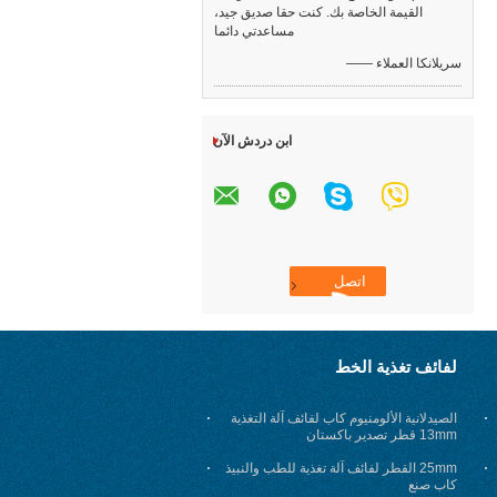
القيمة الخاصة بك. كنت حقا صديق جيد،
مساعدتي دائما
—— سريلانكا العملاء
ابن دردش الآن
لفائف تغذية الخط
الصيدلانية الألومنيوم كاب لفائف آلة التغذية
13mm قطر تصدير باكستان
25mm القطر لفائف آلة تغذية للطب والنبيذ
كاب صنع