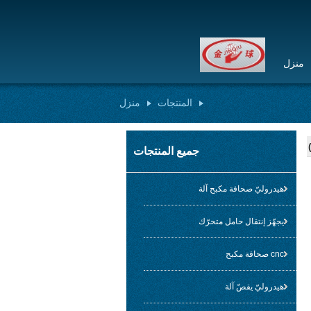
منزل
المنتجات
منزل
جميع المنتجات
هيدروليّ صحافة مكبح آلة
يجهّز إنتقال حامل متحرّك
cnc صحافة مكبح
هيدروليّ يقصّ آلة