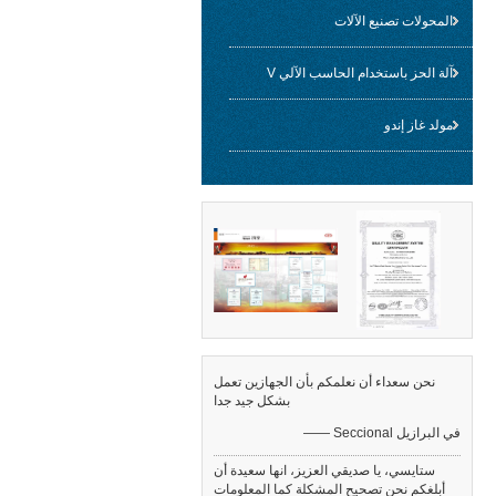
المحولات تصنيع الآلات
آلة الحز باستخدام الحاسب الآلي V
مولد غاز إندو
نحن سعداء أن نعلمكم بأن الجهازين تعمل
بشكل جيد جدا
—— Seccional في البرازيل
ستايسي، يا صديقي العزيز، انها سعيدة أن
أبلغكم نحن تصحيح المشكلة كما المعلومات