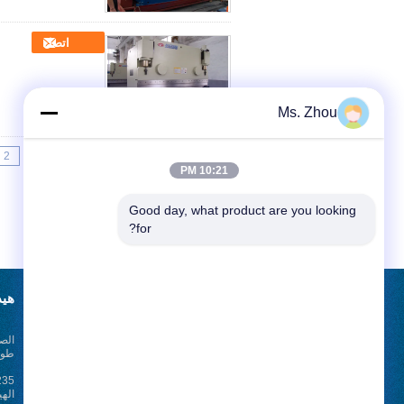
اتصل
Ms. Zhou
2
1
<<
|<
Page 1 of 10
10:21 PM
Good day, what product are you looking 
for?
طلب اقتباس
هيد
الصف
أرسلت
طول 2500mm مع 
الهي