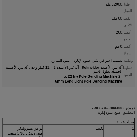
طول
12000 ملم
العمل:
القطر
60 ملم
الأدنى:
أقصى
260
قطر:
أقصى
6 مم
سمك:
وظيفة:
تصميم احترافي لثني عمود الإنارة / عمود الشارع
آلة ثني الأعمدة Schneider ، آلة ثني الأعمدة 2 × 22 كيلو وات ، آلة ثني الأعمدة
تسليط
الخفيفة بطول 6 مم
الضوء:
2 x 22 kw Pole Bending Machine
,
,
6mm Long Light Pole Bending Machine
نموذج: 2WE67K-300/6000
التطبيق: صنع عمود إنارة
ميزات تقنية
1
يكتب
تزامن هيدروليكي
هيدروليكي CNC متعدد