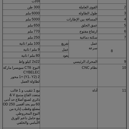
الآلات
2
القوى العاملة
300 طن
3
طول الطاولة
6000 ملم
4
المسافة بين الإطارات
5000 ملم
5
عمق الحلق
650 ملم
6
ارتفاع مفتوح
770 ملم
7
سكتة دماغية
250 ملم
عمل
تفريغ
100 ملم / ثانية
سرعة
عمل
9 ملم / ثانية
8
يعود
80 ملم / ثانية
9
المحرك الرئيسي
2x22 كيلو واط
10
نظام CNC
النوع: CT8 سويسرا ماركة
CYBELEC
2 (Y1، Y2) +1 محور
لطاولة العمل
11
أداة
مع 1 تثقيب و 1 قالب
متعدد القاع مدمج V &
دائري لصنع أضلاع حد أدنى
60 مم بحد أقصى 250 OD
مضلع وقطب إنارة من
النوع المخروطي.
مع حامل داعم للورق
الأمامي والخلفي