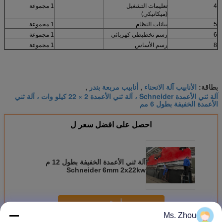
4
تعليمات التشغيل
1 مجموعة
(ميكانيكي)
5
بيانات النظام
1 مجموعة
6
رسم تخطيطي كهربائي
1 مجموعة
8
رسم الأساس
1 مجموعة
الأنابيب آلة الانحناء
أنابيب مربعة بندر
بطاقة:
,
,
آلة ثني الأعمدة Schneider ، آلة ثني الأعمدة 2 × 22 كيلو وات ، آلة ثني
الأعمدة الخفيفة بطول 6 مم
احصل على افضل سعر ل
آلة ثني الأعمدة الخفيفة بطول 12 م
Schneider 6mm 2x22kw
استمر
Ms. Zhou