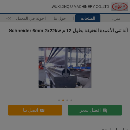
WUXI JINQIU MACHINERY CO.,LTD.
منزل
المنتجات
حول بنا
جولة في المعمل
>>
آلة ثني الأعمدة الخفيفة بطول 12 م Schneider 6mm 2x22kw
افضل سعر
اتصل بنا
تفاصيل المنتج