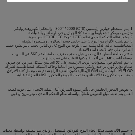
1. يتم استخدام جهازين رئيسيين 300T / 6000 (CT8) ، والتحكم الكهروهيدروليكي
متزامن ، ويمكن تشغيلهما بواسطة كلا الجهازين في الوصلة أو بآلة واحدة.
2. يعتمد نظام التحكم العددي نظام CT8 لشركة CYBELEC السويسرية.
3. يتم تثبيت الألواح من النوع C على جانبي جسم الطائرة ، ومسطرة الشبكة
المغناطيسية عالية الدقة مثبتة على اللوحة من النوع C ، وبالتالي تجنب تأثير تشوه جسم
الطائرة على دقة الانحناء أثناء الانحناء.
4. تتم معالجة أسطوانة الزيت من قبل مصنع محترف ، حلقة الختم SKF في السويد ،
ووصلة أنابيب EMB في ألمانيا يمكنها التغلب على تسرب الزيت.
5. يتم التحكم في أسطوانات الزيت الرئيسية على كلا الجانبين بشكل متزامن عن طريق
صمام مؤازر كهربائي-هيدروليكي مستورد من ألمانيا وحاكم الشبكة المغناطيسية لشركة
ELGO الألمانية / شركة GIVI الإيطالية.تكون التغذية الراجعة دقيقة ، وتعمل كتلة الانزلاق
بدقة ، بحيث تكون دقة الانحناء ودقة تحديد الموضع المتكرر للكتلة المنزلقة عالية.
6. تعويض المحور الخامس.حل تأثير تشوه المنزلق أثناء عملية الانحناء على جودة قطعة
العمل.يتم ضبط مبلغ التعويض تلقائيًا بواسطة نظام التحكم العددي ، وهو مريح ودقيق.
7. جسم الآلة يعتمد هيكل لحام اللوح الفولاذي المنفصل ، والذي يتم تلطيفه بواسطة معدات
فرن التقسية الكبيرة لإزالة التشوه الناجم عن إجهاد اللحام وضغط المعالجة وضمان