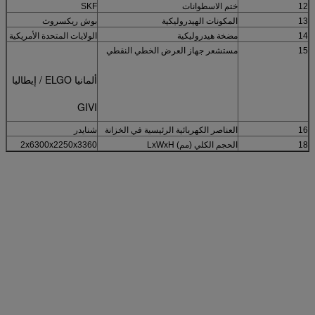
12
ختم الاسطوانات
SKF
13
المكونات الهيدروليكية
بوش ريكسروث
14
مضخة هيدروليكية
الولايات المتحدة الأمريكية
15
مستشعر جهاز العرض الخطي النقطي
ألمانيا ELGO / إيطاليا
GIVI
16
العناصر الكهربائية الرئيسية في الخزانة
شنايدر
18
الحجم الكلي (مم) LxWxH
2x6300x2250x3360