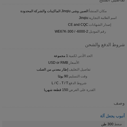
مكان المنشأ:
الصين وشى Jinqiu الماكينات والشركة المحدودة
اسم العلامة التجارية:
Jinqiu
إصدار الشهادات:
CE and CQC
رقم الموديل:
2-WE67K-300 / -6000
شروط الدفع والشحن
الحد الأدنى لكمية:
1 مجموعة
الأسعار:
USD or RMB
تفاصيل التغليف:
إطار معدني من الصلب
وقت التسليم:
90 يومًا
شروط الدفع:
L / C ، T / T
القدرة على العرض:
150 قطعة شهريا
وصف
أنبوب يجعل آلة
ضغط:
300 طن