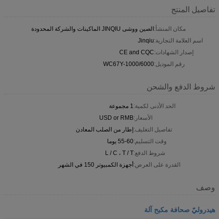
تفاصيل المنتج
مكان المنشأ:
الصين ووشى JINQIU الماكينات والشركة المحدودة
اسم العلامة التجارية:
Jinqiu
إصدار الشهادات:
CE and CQC
رقم الموديل:
WC67Y-1000/6000
شروط الدفع والشحن
الحد الأدنى لكمية:
1 مجموعة
الأسعار:
USD or RMB
تفاصيل التغليف:
إطار من الصلب المعادن
وقت التسليم:
55-60 يوما
شروط الدفع:
L / C ، T / T
القدرة على العرض:
أجهزة الكمبيوتر 150 في الشهر
وصف
هيدروليّ صحافة مكبح آلة