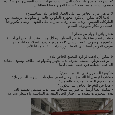
2-الشركة توريد وبناء الآلات التي تتناسب مع احتياجات العميل والمواصفات؟
---نعم، نستطيع مصنوعة خصيصا الجهاز وفقا لمتطلباتك.
3-ما هي مزايا الخاص بك على الجهاز الخاص بك المنافسين؟
---لدينا آلات يمكن أن تكون مجهزة بالتكوين عالية، والمكونات الرئيسية من
الماركات الشهيرة. ولدينا نظام رقابة صارمة على الجودة، ونظام تكنولوجيا
عملية، وابتكار تكنولوجيا النظام.
4-هل يأتي الجهاز مع ضمان؟
---نحن نقدم سنة واحدة من الضمان، وخلال هذا الوقت، إذا كان أي أجزاء
مكسورة، وسوف نقوم بإرسال كلمة مرور جديدة للعملاء مجاناً، ونحن
سوف العرض أيضا على الخط بالإرشادات التقنية مجاناً للأبد.
5-يمكن أن اذهب لزيارة المصنع الخاص بك؟
---نرحب بزيارة مصنعنا معرفة لدينا تجهيز وتكنولوجيا الطاقة. وسوف تشاهد
آلة عينة مختلفة في حلقة العمل لدينا.
6-كيفية الحصول على اقتباس أسرع؟
---عندما ترسل لنا التحقيق، يرجى تقديم معلومات الشرط الخاص بك:
• ما هو نوع اللوحة المعدنية والسمك؟
• ماذا عن الشرط الخاص بك التكوين؟
• يمكنك أيضا أرسل لنا صورتك منتجات بيند، لدينا مهندس تصميم لك.
هذه المعلومات مفيدة لنا لاختيار الحل المعدات المناسبة والأسعار بسرعة.