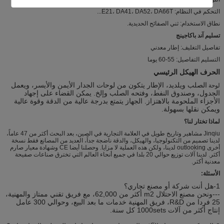
التحكم في النظام: E21، DA41، DA52، DA66T...
نطاق الاستخدام: ثني الصفائح الحديدية.
تسليم آند باكاجينج
تفاصيل التغليف: إطار معدني
التسليم التفاصيل: 55-60 يوما
الحرف الهيكل الرئيسي
الصلب ويلديد، الإطار يتكون من لوحات الجدار الأيمن والأيسر، ويعمل
لوحة
الجدول، وصندوق النفط، وفتحه الصلب وإلخ. يمكن القضاء على إجهاد
الأجزاء الملحومة بالاهتزاز. الجهاز يتمتع بدرجة عالية من الدقة وقوة عالية
ويمكن نقلها بسهولة.
لماذا تختار لنا؟
Jinqiu مشاهير وتاريخ طويل في العلامة التجارية في الصين، بعد البحث أكثر من 47 عاماً،
لدينا تصميم من التكنولوجيا، والهيكل، والدقة ناضجة جداً، العديد من المصانع فقط نسخة
أخرى outlooking لدينا، ولكن هذه العملية لا مزايا. وحصلنا أيضا CE وشهادة معيار صارم
أكثر. لدينا آلات توزيع حوالي 20 بلدا في جميع أنحاء العالم التي تخترق صناعات صفيحة
معدنية أكثر.
الأسئلة:
1-هل أنت شركة أو مصنع تجاري؟
---ونحن مصنع الاحتلال m2 أكثر من 62,000، مع فريق تقني ممتاز والمهنية،
25 فردا من R&D، فريق المهنية خدمات ما بعد البيع، وحوالي 300 عامل
إنتاج أكثر من آلات 1000sets كل سنة.