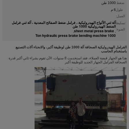
ضغط:
1000 طن
طول
6 م
العمل:
آلة ثني الألواح الهيدروليكية ، فرامل ضغط الصفائح المعدنية ، آلة ثني فرامل
تسليط
الضغط الهيدروليكية 1000 طن
الضوء:
sheet metal press brake
,
,
1000 Ton hydraulic press brake bending machine
الفرامل الهيدروليكية الصحافة آلة 1000 طن لوظيفة أكبر، والانحناء آلات التصنيع
باستخدام الحاسب
هذا هو الجهاز قبضة العملاء، فقد استخدمت 8 سنوات، الآن تقوم بشراء ثاني أكبر قدرة
الصحافة الفرامل الجهاز الجديد للوظيفة أكبر