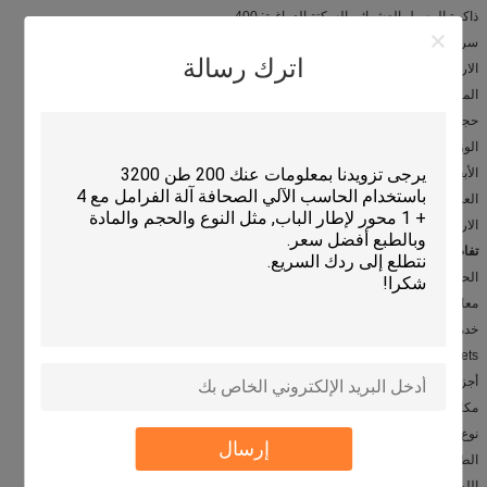
ذاكرة الوصول العشوائي السكتة الدماغية: 400 مم
سرعة ذاكرة الوصول العشوائي: 70/8/70 ملم/ثانية
اترك رسالة
الارتفاع مفتوحة: 1350 مم
المحرك الرئيسي: 2 × 45 كيلو واط
حجم خزان النفط: 2100L
الوزن: 118000 كجم
الأبعاد الكلية: طول 6240 مم
العرض مم 8080
الارتفاع 6600 مم
تفاصيل سريعة:
الحالة: جديد
معالجة المواد/المعادن: الكربون الصلب
خدمات إضافية: القطع
Componets الكهربائية: العلامة التجارية الشهيرة شنايدر
أجزاء أخرى: المسمار الكرة، موتور الماكينة...
مكان المنشأ: مدينة ووشى، جيانغسو، الصين،
نوع الجهاز: اضغط الفرامل
إرسال
الطاقة: هيدروليكية
اللون: أبيض، أزرق، أصفر...