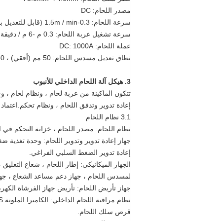
مصدر اللحام: DC
سرعة اللحام: 0.3-1.5m / min (قابل للتعديل بدون خطوات ، قوة خرج ثابتة)
سرعة تشغيل عربة اللحام: 0.3 م -6 م / دقيقة (قابل للتعديل بدون خطوات)
عملة اللحام: DC: 1000A
نطاق تعديل مسدس اللحام: 50 مم (أفقي) ، 150 مم (رأسي)
3. هيكل آلة اللحام الداخلي للأنبوب
تتكون الماكينة من عربة لحام ، ونظام لحام ، و
إعادة تدوير وتدفق اللحام ، ونظام تحكم.اعتماد 
3.1 نظام اللحام
نظام اللحام: مصدر اللحام ، خزانة التحكم في 
جهاز إعادة تدوير وتدوير اللحام: وحدة تغذية ضغ
إعادة تدوير الضغط السلبي الفراغي.
لمسدس اللحام ، جهاز دعم مساعد الشعاع ، جه
جهاز تأريض اللحام: تأريض جهاز الفرشاة الكهربائ
نظام مراقبة اللحام الداخلي: الكاميرا الملونة CMOS ، دوائر معالجة الفيديو ، شاشة التلفزيون.
قرص سلك اللحام.