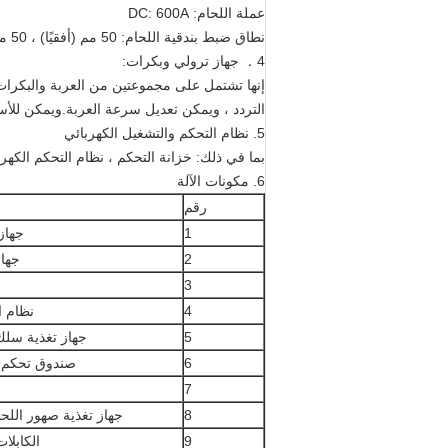
عملة اللحام: DC: 600A
نطاق ضبط بندقية اللحام: 50 مم (أفقيًا) ، 50 مم (رأسيًا)
4． جهاز ترولي وبكرات:
إنها تشتمل على مجموعتين من العربة والبكرات ،
التردد ، ويمكن تعديل سرعة العربة.ويمكن للأ
5. نظام التحكم والتشغيل الكهربائي
بما في ذلك: خزانة التحكم ، نظام التحكم الكهر
6. مكونات الآلة
رقم
1
جهاز
2
جهاز
3
4
نظام ا
5
جهاز تغذية سلك
6
صندوق تحكم DC لحام مغمور
7
8
جهاز تغذية صهور اللحا
9
الكابلا