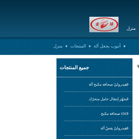
منزل
أنبوب يجعل آلة
المنتجات
منزل
جميع المنتجات
هيدروليّ صحافة مكبح آلة
يجهّز إنتقال حامل متحرّك
cnc صحافة مكبح
هيدروليّ يقصّ آلة