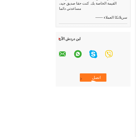
القيمة الخاصة بك. كنت حقا صديق جيد،
مساعدتي دائما
—— سريلانكا العملاء
ابن دردش الآن