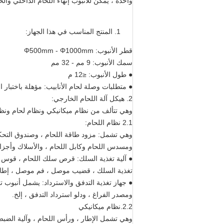
واحدة ، يمكن للأنبوب إنهاء اللحام الداخلي وال
المنتج المناسب في هذا الجهاز:
قطر الأنبوب: Φ500mm - Φ1000mm
سمك الأنبوب: 9 مم - 32 مم
● طول الأنبوب: ≤12 م
● متطلبات وصلة لحام الأنابيب: مؤهلة باختبار 
2. هيكل آلة اللحام الخارجي:
وهي تتألف من نظام ميكانيكي ونظام لحام ونظ
2.1 نظام اللحام:
وهي تشمل: مزود طاقة اللحام ، وصندوق التحكم ،
ومسدس اللحام وكابل اللحام ، والأسلاك وأجزا
● آلية تغذية السلك: قرص سلك اللحام ، قوس ق
تغذية السلك ، قضيب موصل ، فم موصل ، إطار
● جهاز تغذية التدفق والاسترداد: يشمل أنبوب تغ
ومصدر الفراغ ، ودلو استرداد التدفق ، إلخ.
2.2.نظام ميكانيكي
وهي تشمل الإطار ، ورأس اللحام ، وآلية الضبط