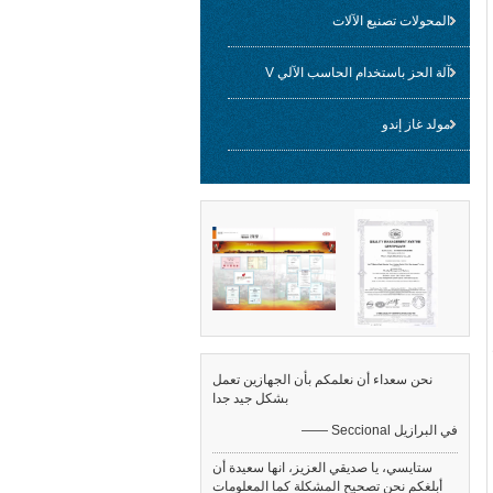
المحولات تصنيع الآلات
آلة الحز باستخدام الحاسب الآلي V
مولد غاز إندو
نحن سعداء أن نعلمكم بأن الجهازين تعمل
بشكل جيد جدا
—— Seccional في البرازيل
ستايسي، يا صديقي العزيز، انها سعيدة أن
أبلغكم نحن تصحيح المشكلة كما المعلومات