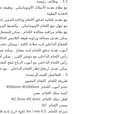
3.2． وظائف رئيسية:
مع نظام تغذية الأسلاك الأوتوماتيكي ، وظيفة 
التغذية البطيئة.
مع تغذية تلقائية لتدفق اللحام وإعادة التدوير با
مع جهاز تتبع اللحام الأوتوماتيكي ، والضبط اليد
مع نظام مراقبة معالجة اللحام ، يمكن للمشغل 
يمكن تعديل مسافة وزاوية فوهة التلامس الحالية و
الشعاع الداخلي لديه صلابة كافية ، ويمكن تجنب ا
أنبوب تغذية تدفق اللحام لديه مفتاح ، يمكنه ضب
رأس اللحام الداخلي مع مؤشر الليزر ، يمكن 
رأس اللحام الداخلي مع أنبوب الرياح لنفخ المادة
يمكن تعديل ارتفاع إطار اللحام الداخلي ، مع جه
3． التفاصيل الفنية الرئيسية
طريقة اللحام: اللحام المغمور
حجم أنبوب اللحام: Φ500mm-Φ1000mm
كمية سلك اللحام: مفرد
قطر سلك اللحام: Φ2.0mm-Φ2.4mm
مصدر اللحام: DC
سرعة اللحام: 0.5-3m / min (قوة خرج ثابتة قابلة للتعديل بدون خطوات)