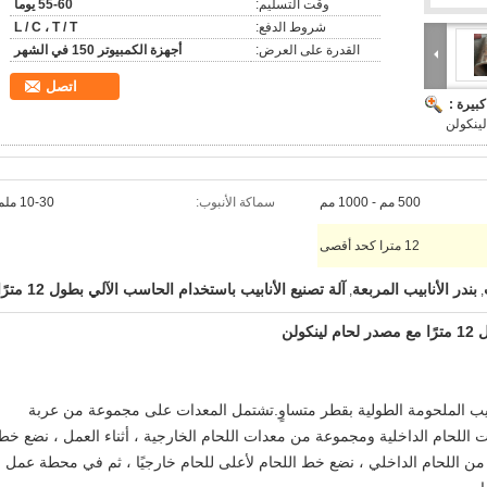
وقت التسليم:
55-60 يوما
شروط الدفع:
L / C ، T / T
القدرة على العرض:
أجهزة الكمبيوتر 150 في الشهر
اتصل
بيرة :
500 مم - 1000 مم
سماكة الأنبوب:
10-30 ملم
12 مترا كحد أقصى
بندر الأنابيب المربعة
آلة تصنيع الأنابيب باستخدام الحاسب الآلي بطول 12 مترًا
,
,
ولن
ابيب الملحومة الطولية بقطر متساوٍ.تشتمل المعدات على مجموعة من عربة
اللحام الداخلية ومجموعة من معدات اللحام الخارجية ، أثناء العمل ، نضع خط
هاء من اللحام الداخلي ، نضع خط اللحام لأعلى للحام خارجيًا ، ثم في محطة عمل