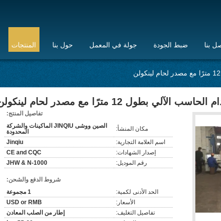
ل بنا
ضبط الجودة
جولة في المعمل
حول بنا
المنتجات
لي بطول 12 مترًا مع مصدر لحام لينكولن
تفاصيل المنتج:
الصين ووشى JINQIU الماكينات والشركة
مكان المنشأ:
المحدودة
اسم العلامة التجارية:
Jinqiu
إصدار الشهادات:
CE and CQC
رقم الموديل:
JHW & N-1000
شروط الدفع والشحن:
الحد الأدنى لكمية:
1 مجموعة
الأسعار:
USD or RMB
تفاصيل التغليف:
إطار من الصلب المعادن