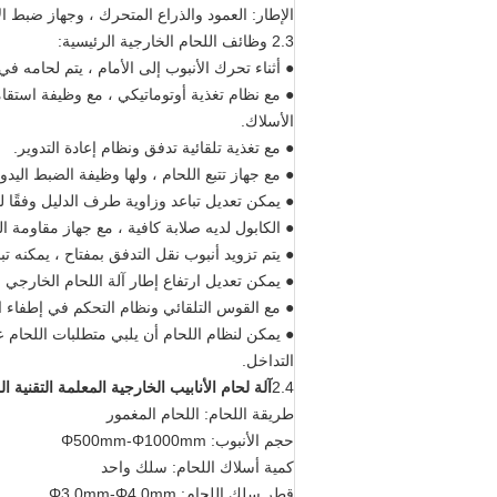
الإطار: العمود والذراع المتحرك ، وجهاز ضبط ال
2.3 وظائف اللحام الخارجية الرئيسية:
● أثناء تحرك الأنبوب إلى الأمام ، يتم لحامه 
● مع نظام تغذية أوتوماتيكي ، مع وظيفة استق
الأسلاك.
● مع تغذية تلقائية تدفق ونظام إعادة التدوير.
● مع جهاز تتبع اللحام ، ولها وظيفة الضبط اليدو
● يمكن تعديل تباعد وزاوية طرف الدليل وفقًا لم
● الكابول لديه صلابة كافية ، مع جهاز مقاومة ال
● يتم تزويد أنبوب نقل التدفق بمفتاح ، يمكنه تبدي
● يمكن تعديل ارتفاع إطار آلة اللحام الخارجي ، 
● مع القوس التلقائي ونظام التحكم في إطفاء 
● يمكن لنظام اللحام أن يلبي متطلبات اللحام 
التداخل.
2.4
آلة لحام الأنابيب الخارجية المعلمة التقنية ا
طريقة اللحام: اللحام المغمور
حجم الأنبوب: Φ500mm-Φ1000mm
كمية أسلاك اللحام: سلك واحد
قطر سلك اللحام: Φ3.0mm-Φ4.0mm