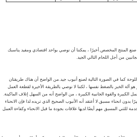
دة صنع المنتج المخصص.أخيرًا ، يمكننا أن نوصي بواحد اقتصادي ومفيد يناسبك
جانبين من أجل اللحام التالي الجيد.
لوحة كما في الصورة التالية لصنع أنبوب جيد.من الواضح أن هناك طريقتان
هو آلة الخبز بالضغط نفسها ، لكننا لا نوصي بالطريقة الأخيرة لقطعة العمل
 الكبيرة والقوة الجانبية الكبيرة ، من الواضح أنه من السهل إتلاف الماكينة.
رًا بدون انحناء مسبق.لا أعتقد أنه الأنبوب الصحيح الذي تريده.لذا فإن الانحناء
مة للثني المسبق مهم أيضًا.لديها علاقات بجودة ما قبل الانحناء وكفاءة العمل