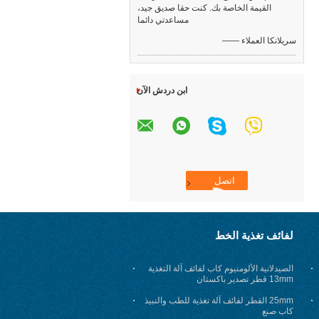
القيمة الخاصة بك. كنت حقا صديق جيد،
مساعدتي دائما
—— سريلانكا العملاء
ابن دردش الآن
لفائف تغذية الخط
الصيدلانية الألومنيوم كاب لفائف آلة التغذية
13mm قطر تصدير باكستان
25mm القطر لفائف آلة تغذية للطب والنبيذ
كاب صنع