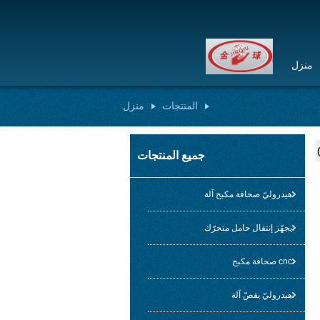
منزل
المنتجات
منزل
جميع المنتجات
هيدروليّ صحافة مكبح آلة
يجهّز إنتقال حامل متحرّك
cnc صحافة مكبح
هيدروليّ يقصّ آلة