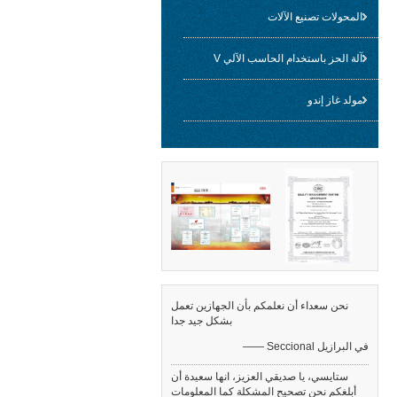
المحولات تصنيع الآلات
آلة الحز باستخدام الحاسب الآلي V
مولد غاز إندو
نحن سعداء أن نعلمكم بأن الجهازين تعمل
بشكل جيد جدا
—— Seccional في البرازيل
ستايسي، يا صديقي العزيز، انها سعيدة أن
أبلغكم نحن تصحيح المشكلة كما المعلومات