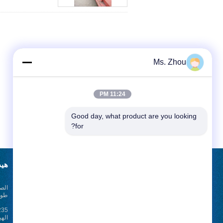
Ms. Zhou
11:24 PM
Good day, what product are you looking 
for?
طلب اقتباس
هيد
الصف
أرسلت
طول 2500mm مع 
الهي