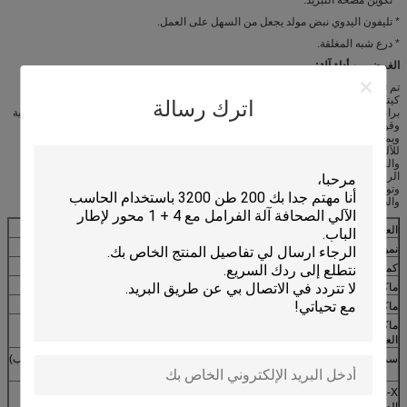
* تليفون اليدوي نبض مولد يجعل من السهل على العمل.
* درع شبه المغلقة.
الغرض من أداة آلة:
تم تطوير سلسلة SP CNC غزل وتحول آلة (الأسطوانة المزدوجة) خصوصا أن تدور
كيتشينواريس، ومصابيح، تجهيزات السيارات، التهوية والتركيبات الفنية. له العديد من
اترك رسالة
براءات الاختراع الصادرة عن مكتب الدولة للملكية الفكرية. هذا الجهاز هو العملية والمهنية
وقوية. لديها كفاءة الإنتاج عالية، ويمكن إكمال قرن، دلو، نوع مخروط، منتجات مكافئ.
ويمكن أيضا أن عملية الترابط، وتقليم، التشفيه والمتداول في أداة نفس الجهاز. ويمكن
للآلة تدور العديد من المواد مثل الكربون الصلب والفولاذ المقاوم للصدأ، والألمنيوم
والنحاس وما إلى ذلك قد حل المشاكل التقليدية مثل نقص العمال المهرة. مع التحكم
الرقمي المتقدمة، فمن السهل أن تعمل. الآلة يمكن تحسين كفاءة الإنتاج، وبالقطع دقة
وتوفير تكاليف الموارد البشرية. هو تجهيز آلة مثالية للضوء، والسيارات، ميكانيكي
والصناعات التحويلية الأخرى.
العناصر
المعايير الفنية
نموذج
SP600
كمية بكرات
تزامن 2+
ماكس. قطر فارغة
Φ600 ملم
ماكس. تحول قطر
Φ300 ملم
ماكس. طول قطعة
500 مم
العمل
سمك فارغة
0،5-5،0 ملم (الألومنيوم والنحاس) 0،5-2،5 مم (الكربون الصلب)
0،5-2،0 مم (الفولاذ المقاوم للصدأ)
X-محور السكتة
230 مم
الدماغية