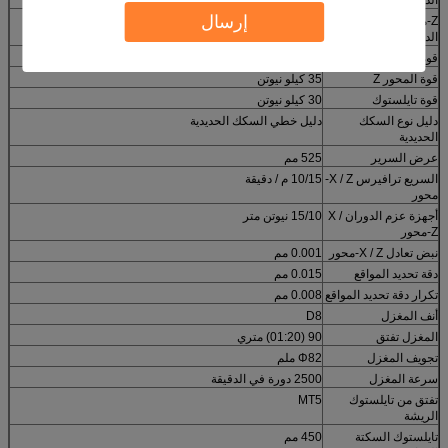
إرسال
Z-محور السكتة
750 مم
الدماغية
قوة المحور السيني
35 كيلو نيوتن
قوة المحور Z
35 كيلو نيوتن
قوة تايلستوك
30 كيلو نيوتن
دليل نوع السكك
دليل خطي السكك الحديدية
الحديدية
عرض السرير
525 مم
السريع ترافيرس X / Z-
10/15 م / دقيقة
محور
أجهزة عزم الدوران X /
15/10 نيوتن متر
Z-محور
نبض تعادل X / Z-محور
0.001 مم
دقة تحديد المواقع
0.015 مم
تكرار دقة تحديد المواقع
0.008 مم
أنف المغزل
D8
المغزل تفتق
90 (01:20) متري
تجويف المغزل
Φ82 ملم
سرعة المغزل
2500 دورة في الدقيقة
تفتق من تايلستوك
MT5
الريشة
تايلستوك السكتة
450 مم