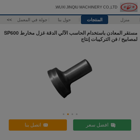
WUXI JINQIU MACHINERY CO.,LTD.
منزل
المنتجات
حول بنا
جولة في المعمل
>>
مستقر المعادن باستخدام الحاسب الآلي الدقة غزل مخارط SP600
لمصابيح / فن التركيبات إنتاج
افضل سعر
اتصل بنا