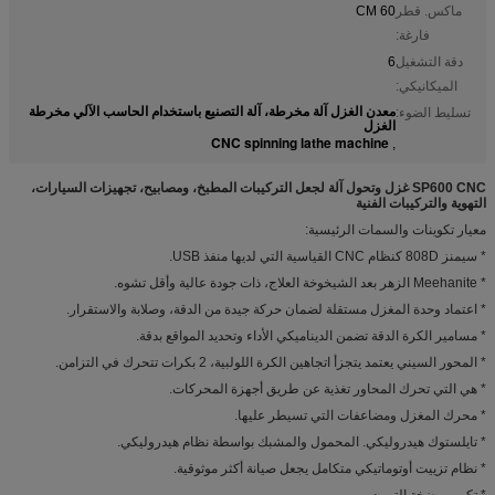
ماكس. قطر
60 CM
فارغة:
دقة التشغيل
6
الميكانيكي:
معدن الغزل آلة مخرطة، آلة التصنيع باستخدام الحاسب الآلي مخرطة
تسليط الضوء:
الغزل
CNC spinning lathe machine
,
SP600 CNC غزل وتحول آلة لجعل التركيبات المطبخ، ومصابيح، تجهيزات السيارات،
التهوية والتركيبات الفنية
معيار تكوينات والسمات الرئيسية:
* سيمنز 808D كنظام CNC القياسية التي لديها منفذ USB.
* Meehanite الزهر بعد الشيخوخة العلاج، ذات جودة عالية وأقل تشوه.
* اعتماد وحدة المغزل مستقلة لضمان حركة جيدة من الدقة، وصلابة والاستقرار.
* مسامير الكرة الدقة تضمن الديناميكي الأداء وتحديد المواقع بدقة.
* المحور السيني يعتمد يتجزأ اتجاهين الكرة اللولبية، 2 بكرات تتحرك في التزامن.
* هي التي تحرك المحاور تغذية عن طريق أجهزة المحركات.
* محرك المغزل ومضاعفات التي تسيطر عليها.
* تايلستوك هيدروليكي. المحمول والمشبك بواسطة نظام هيدروليكي.
* نظام تزييت أوتوماتيكي متكامل يجعل صيانة أكثر موثوقية.
* تكوين مضخة التبريد.