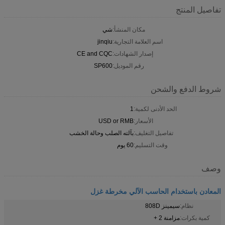
تفاصيل المنتج
مكان المنشأ:
شي
اسم العلامة التجارية:
jinqiu
إصدار الشهادات:
CE and CQC
رقم الموديل:
SP600
شروط الدفع والشحن
الحد الأدنى لكمية:
1
الأسعار:
USD or RMB
تفاصيل التغليف:
بآلته الصلب وحالة الخشب
وقت التسليم:
60 يوم
وصف
المعادن باستخدام الحاسب الآلي مخرطة غزل
نظام:
سيمينز 808D
كمية بكرات:
مزامنة 2 +