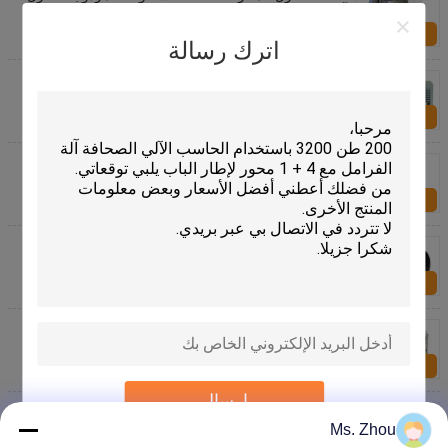
وآلة الخراطة
الاستفسار الآن
اترك رسالة
تدور مطبخ التركيبات المعدنية التصنيع باستخدام الحاسب
الآلي آلة خراطة الغزل مع 525 ملم عرض السرير
الاستفسار الآن
عالية السرعة CNC المعدنية الغزل المخرطة لالكربون
الصلب / الألومنيوم / النحاس المواد
الاستفسار الآن
المعادن غزل مخرطة آلة دلو / القرن / مخروط / مكافئ
المنتج ماكينة
الاستفسار الآن
عالية الكفاءة CNC المعدنية الغزل المخرطة مع خيوط /
التشذيب / تشفيه / رولينج
الاستفسار الآن
إرسال
نهاية طبق جعل المعادن باستخدام الحاسب الآلي آلة غزل
المخرطة مع وحدة المغزل المستقلة
Ms. Zhou