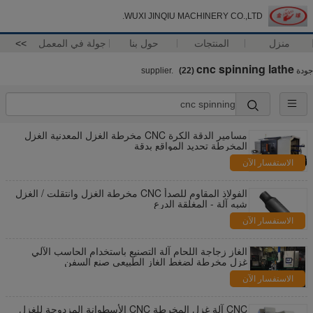
WUXI JINQIU MACHINERY CO.,LTD.
منزل
المنتجات
حول بنا
جولة في المعمل
>>
cnc spinning lathe
جودة
supplier.
(22)
مسامير الدقة الكرة CNC مخرطة الغزل المعدنية الغزل
المخرطة تحديد المواقع بدقة
الاستفسار الآن
الفولاذ المقاوم للصدأ CNC مخرطة الغزل وانتقلت / الغزل
شبه آلة - المغلقة الدرع
الاستفسار الآن
الغاز زجاجة اللحام آلة التصنيع باستخدام الحاسب الآلي
غزل مخرطة لضغط الغاز الطبيعي صنع السفن
الاستفسار الآن
CNC آلة غزل المخرطة CNC الأسطوانة المزدوجة للغزل