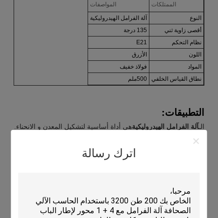
الممتلكات
المواصفات
النوع
آلة الفرامل الهيدروليكية
أقصى زاوية ثني
135 درجة
نظام التحكم
E21
اللون
الأزرق
المواد
فولاذ خفيف
نطاق القياس الخلفي
500ملم
التطبيقات:
الـ
آلة الفرامل الهيدروليكية
هي أداة أساسية لتشكيل المعدن و الانحناء.
يتم استخدامها أساسا لإنحناء الصلب الخفيف و قادرة على تحقيق
أقصى زاوية الانحناء
135 درجة
هذا
الأزرق
صمّام الفرامل الهيدروليكي
اترك رسالة
هو خيار رائع لإجراء عمليات تشكيل معقدة، مثل طي ورق المعدن
والانحناء. لديه نطاق قياس خلفي يصل إلى 500 مم،مما يجعلها مثالية
لتشكيل مجموعة متنوعة من الأشكاليُعرف أيضاً باسم
آلة تشكيل
هيدروليكية
أو
آلة الفرامل
، وهي مناسبة لمجموعة واسعة من
التطبيقات من الاستخدام الصناعي إلى المنزلي. مع بنائها القوي ، تعد
آلة الفرامل الهيدروليكية للضغط أداة موثوقة ومتعددة الاستخدامات
لتشكيل المعادن.