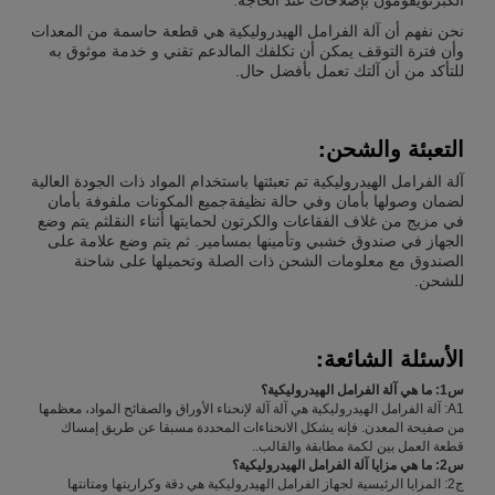
نحن نفهم أن آلة الفرامل الهيدروليكية هي قطعة حاسمة من المعدات
وأن فترة التوقف يمكن أن تكلفك المالدعم تقني و خدمة موثوق به
للتأكد من أن آلتك تعمل بأفضل حال.
التعبئة والشحن:
آلة الفرامل الهيدروليكية تم تعبئتها باستخدام المواد ذات الجودة العالية
لضمان وصولها بأمان وفي حالة نظيفةجميع المكونات ملفوفة بأمان
في مزيج من غلاف الفقاعات والكرتون لحمايتها أثناء النقلثم يتم وضع
الجهاز في صندوق خشبي وتأمينها بمسامير. ثم يتم وضع علامة على
الصندوق مع معلومات الشحن ذات الصلة وتحميلها على شاحنة
للشحن.
الأسئلة الشائعة:
س1: ما هي آلة الفرامل الهيدروليكية؟
A1: آلة الفرامل الهيدروليكية هي آلة آلة لإنحناء الأوراق والصفائح المواد، معظمها
من صفيحة المعدن. فإنه يشكل الانحناءات المحددة مسبقا عن طريق إمساك
قطعة العمل بين لكمة مطابقة والقالب..
س2: ما هي مزايا آلة الفرامل الهيدروليكية؟
ج2: المزايا الرئيسية لجهاز الفرامل الهيدروليكية هي دقة وكراريتها ومتانتها