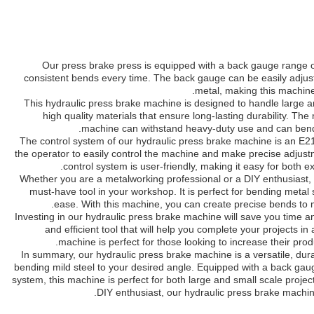
Our press brake press is equipped with a back gauge range
consistent bends every time. The back gauge can be easily adju
metal, making this machine v
This hydraulic press brake machine is designed to handle large an
high quality materials that ensure long-lasting durability. The
machine can withstand heavy-duty use and can bend a
The control system of our hydraulic press brake machine is an E
the operator to easily control the machine and make precise adjus
control system is user-friendly, making it easy for both 
Whether you are a metalworking professional or a DIY enthusiast, 
must-have tool in your workshop. It is perfect for bending metal 
ease. With this machine, you can create precise bends to m
Investing in our hydraulic press brake machine will save you time and
and efficient tool that will help you complete your projects i
machine is perfect for those looking to increase their produ
In summary, our hydraulic press brake machine is a versatile, durabl
bending mild steel to your desired angle. Equipped with a back g
system, this machine is perfect for both large and small scale proje
DIY enthusiast, our hydraulic press brake machin