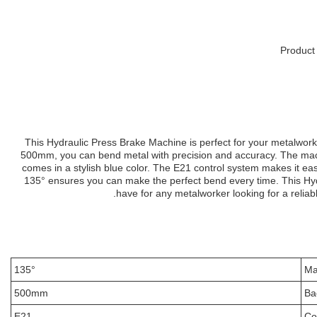
Product
This Hydraulic Press Brake Machine is perfect for your metalwor
500mm, you can bend metal with precision and accuracy. The mach
comes in a stylish blue color. The E21 control system makes it e
135° ensures you can make the perfect bend every time. This Hy
have for any metalworker looking for a reliabl
135°
Ma
500mm
Ba
E21
Co