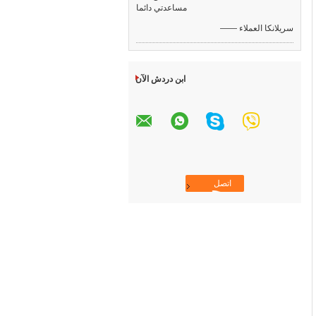
مساعدتي دائما
—— سريلانكا العملاء
ابن دردش الآن