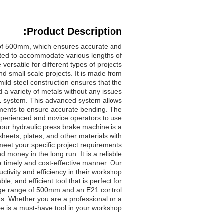
Product Description:
 of 500mm, which ensures accurate and
sted to accommodate various lengths of
ersatile for different types of projects.
d small scale projects. It is made from
 mild steel construction ensures that the
 variety of metals without any issues.
21 system. This advanced system allows
tments to ensure accurate bending. The
experienced and novice operators to use.
our hydraulic press brake machine is a
sheets, plates, and other materials with
eet your specific project requirements.
 money in the long run. It is a reliable
n a timely and cost-effective manner. Our
ctivity and efficiency in their workshop.
e, and efficient tool that is perfect for
auge range of 500mm and an E21 control
cts. Whether you are a professional or a
e is a must-have tool in your workshop.