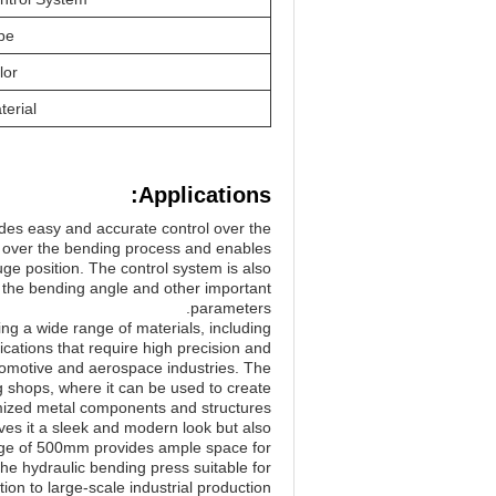
pe
lor
terial
Applications:
ides easy and accurate control over the
ol over the bending process and enables
ge position. The control system is also
n the bending angle and other important
parameters.
g a wide range of materials, including
lications that require high precision and
tomotive and aerospace industries. The
ng shops, where it can be used to create
ized metal components and structures.
ves it a sleek and modern look but also
ange of 500mm provides ample space for
e hydraulic bending press suitable for
ion to large-scale industrial production.