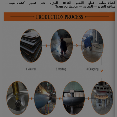
انتقاء الصلب --- قطع --- اللحام --- التدفئة --- الغزل --- ختم --- تقليم --- كشف العيب ---
مراقبة الجودة --- التخزين --- Transporttation