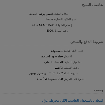
تفاصيل المنتج
مكان المنشأ:
الصين ووشى المدينة
اسم العلامة التجارية:
Jinqiu
إصدار الشهادات:
CE & SGS & ISO
رقم الموديل:
4000
شروط الدفع والشحن
الحد الأدنى لكمية:
1 مجموعة
الأسعار:
according to size
تفاصيل التغليف:
المنصات الصلب
وقت التسليم:
3 أشهر
شروط الدفع:
T / T ، L / C ،، ويسترن يونيون
القدرة على العرض:
200 مجموعة لكلّ سنة
وصف
المعادن باستخدام الحاسب الآلي مخرطة غزل