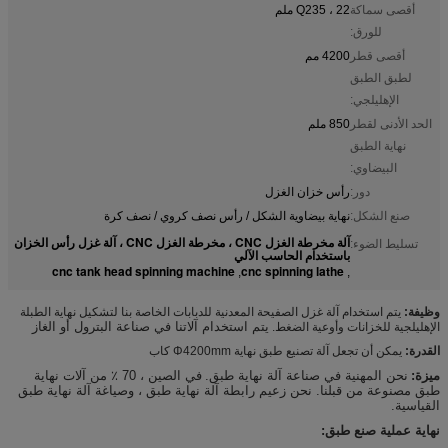
أقصى سماكة
Q235 ، 22 ملم
للورق:
أقصى قطر
4200 مم
لطبق الطبق
الإهليلجي:
الحد الأدنى لقطر
850 ملم
نهاية الطبق
البيضاوي:
دور:
رأس خزان الغزل
صنع الشكل:
نهاية بيضاوية الشكل / رأس نصف كروي / نصف كرة
آلة مخرطة الغزل CNC ، مخرطة الغزل CNC ، آلة غزل رأس الخزان
تسليط الضوء:
باستخدام الحاسب الآلي
cnc tank head spinning machine
cnc spinning lathe
,
,
وظيفة:
يتم استخدام آلة غزل الصفيحة المعدنية للدبابات الخاصة بنا لتشكيل نهاية الطبلة
يتم استخدام آلاتنا في صناعة البترول أو الغاز
الإهليلجية للخزانات وأوعية الضغط.
القدرة:
يمكن أن تجعل آلة تصنيع طبق نهاية Φ4200mm كاب
ميزة:
نحن المهنية في صناعة آلة نهاية طبق.
في الصين ، 70 ٪ من آلات نهاية
طبق مصنوعة من قبلنا. نحن زعيم رابطة آلة نهاية طبق ، وصياغة آلة نهاية طبق
القياسية.
نهاية عملية صنع طبق: