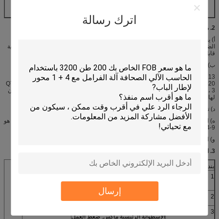
تشكيل قوة دوران عجلة
ن = 55KW / 42KW سرعة
مزدوجة
اترك رسالة
2. متطلبات إضافية من آلة للطي
أ) يجب أن يظهر ضغط الأسطوانة المائلة ، والأسطوانة الأمامية ، والغطاء على مقياس
الضغط ويمكن أن يكون قابلاً للتعديل. يمكن أن تكون سرعة الأسطوانات الأمامية والخلفية
قابلة للتعديل. يمكن أن يظهر ضغط المحطة الهيدروليكية على المقياس وقابل للتعديل
ب) عجلة الضغط (شنت على المحور) ، وعلاج التبريد HRC46 ~ 50.
c) 13 عجلات ، R30 ، R50 ، R80 ، R100 ، R150 ، R200 ، R250 ، R300 ، R350 ،
R400 ، R450 ، R500 ، R550 ، R600 ، R650 ، R700 ، R760 ، R820. المواد QT600-
3 ، مع ختم. يجب أن تكون عجلة التشكيل مقاومة جيدة للتآكل. نهاية الطبق يجب أن يكون
لها لمعان جيد بعد الدوران.
د) تأكد من عمل اسطوانة لقط عادة
ه) الجوز (للمسمار) قوة: يجب مقاومة التآكل ZHA166-6-3-2 (نحاس الألومنيوم) ، وهذا هو
9-4 النحاس.
و) الارتفاع الداخلي 2600mm ، إجمالى الارتفاع 4210mm
3. المعلمة التقنية آلة الضغط
بند
اسم
معامل
400T
1
الضغط
إرسال
2
المسافة بين المساكن الرئيسية
5200
20Mpa
3
الاسطوانة الرئيسية ماكس. ضغط العمل