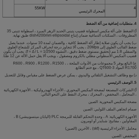
55KW
4
المحرك الرئيسي
4. متطلبات إضافية من آلة الضغط
أ) الضغط على آلة مكبس اسطوانة قضيب يتبنى الحديد الزهر المبرد ، اسطوانة تتبنى 35
المطروقات ، السكتات الدماغية ضمان إنتاج dish4200mm ellipsoidal طبق نهاية.
ب) يجب أن يكون صلابة إطار آلة الضغط كافية ، والضمان لمدة 10 سنوات. عندما يصل
ضغط القالب العلوي إلى 20Mpa ، يجب ألا تتجاوز درجة انحراف المركز للشعاع العلوي
والسفلي 1.8 مم (تحقيق مستوى ضغط دقيق ، التشوه f = Δ / L = 1/2500). يجب أن يكون
قضيب المكبس الأسطواني مطلي بالكروم ومصقول ، ويجب ألا يقل حمل الآلة عن 12 طنًا.
ج) البائع يوفر 5 مجموعات من الأدوات الملحة ، R600 ، R900 ، R1200 ، R1500 ،
R1700 المواد QT600-3 ، مع ختم الطابع.
د) مع وظائف التشغيل التلقائي واليدوي ، يمكن عرض الضغط على مقياس وقابل للتعديل
5. الوصف الرئيسي
أ) الشركات المصنعة لمضخة المكبس المحوري ، الأجزاء الهيدروليكية ، الأجهزة الكهربائية
، المحامل ، المخفض ، المحرك ، محرك النفط على النحو التالي:
مضخة المكبس المحورية: الصين
صمام اتجاهي الملف اللولبي: الصين
الأجهزة الكهربائية: A ، وحدة التحكم القابلة للبرمجة PLC (اليابان ميتسوبيشي) B ،
المقاولين ، مفاتيح: شنايدر أو اومرون.
محامل: الأجزاء الرئيسية (skf) ، الآخرين (الصين)
المخفض: الصين.