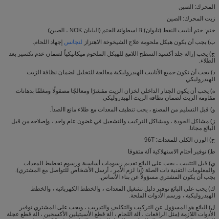
المحرك: الصين
زيت المحرك: الصين
ختم: ختم أنابيب النفط (تايوان) B اسطوانة الختم (اليابان NOK ، الصين)
ب) يجب أن يكون هيكل ملحومة علاج الشيخوخة الاهتزاز
لتجانس
إجهاد اللحام.
ج) يجب إزالة جلد أكسيد السطح اللامع للهيكل الملحوم ميكانيكياً لضمان عدم تكسير بعد
الطلاء.
د) يجب أن تكون جميع الأنابيب الهيدروليكية معالجة للتخليل لضمان نظافة الزيت
الهيدروليكي
ه) يجب أن يكون الجدار الداخلي لخزان الزيت مقشرًا ومعالجًا مصقولًا ومغلفًا بدهانات
مقاومة الزيت لضمان نظافة الزيت الهيدروليكي
و) قبل التسليم من المصنع ، يجب تنظيف المعدات مع طلاء مانع االصدأ.
ز) مشاكل الجودة ، ومشاكل التركيب والتشغيل في غضون عام واحد ، وإصلاحه من قبل
البائع مجانا.
ح) الوزن الكلي للمعدات: 96T
ط) توفير أختام الاستهلاكية آلة متفوقا
ي) قبل التثبيت ، يجب على البائع تقديم رسومات أساسية ورسوم تخطيط المعدات
والمعلومات التقنية ذات الصلة (إذا لزم الأمر ، أرسل الأشخاص للتواصل مع المشتري).
يجب أن يكون المشتري مسؤولاً عن بناء الأساس.
ك) يجب على البائع توفير دليل تشغيل المعدات ، والخطط الكهربائية ، والخطط
الهيدروليكية ، ورسم الأدوات الملحة.
ل) البائع هو المسؤول عن التركيب والتكليف والتدريب ، ويجب على المشتري توفير
الأدوات اللازمة (مثل الرافعات ، آلة اللحام ، آلة قطع الأسيتيلين الأكسجين ، آلة قطع عجلة