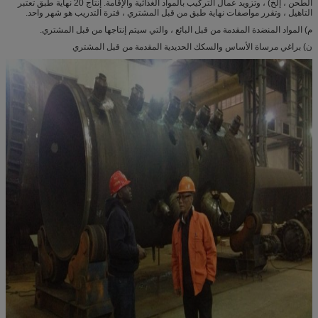
الطحن ، إلخ) ، وتزويد عمال التركيب بالمواد الغذائية والإقامة. إنتاج 20 نهاية طبق تعتبر
التاهيل ، وتقرر مواصفات نهاية طبق من قبل المشتري ، فترة التدريب هو شهر واحد.
م) المواد المنضدة المقدمة من قبل البائع ، والتي سيتم إنتاجها من قبل المشتري.
ن) براغي مرساة الأساس والسكك الحديدية المقدمة من قبل المشتري