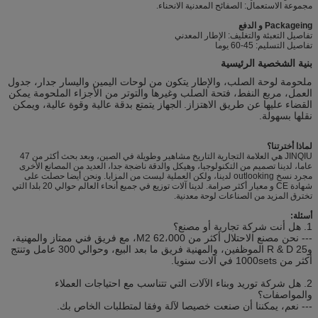
مجموعة الاستعمال: الصفائح المعدنية الانحناء.
Packageing و الدفع
تفاصيل التعبئة والتغليف: الإطار المعدني
تفاصيل التسليم: 45-60 يوما
بنية الشخصية الرئيسية
ملحومة لوحة الصلب، والإطار يتكون من لوحات اليمين واليسار جدار، جدول
العمل، مربع النفط، فتحة الصلب وغيرها والتوتر من الأجزاء الملحومة يمكن
القضاء عليها عن طريق الاهتزاز.
الجهاز يتمتع بدقة عالية وقوة عالية، ويمكن
نقلها بسهولة.
لماذا أخترتنا؟
JINQIU هي العلامة التجارية التاريخ مشاهير وطويلة في الصين، وبعد بحث أكثر من 47
عاما، لدينا تصميم من التكنولوجيا، وهيكل والدقة ناضجة جدا، العديد من المصانع الأخرى
مجرد نسخ outlooking لدينا، ولكن العملية ليست من المزايا. ونحن أيضا حصلت على
شهادة CE و معيار أكثر صرامة. لدينا آلات توزيع في جميع أنحاء العالم حوالي 20 بلدا التي
تخترق المزيد من الصناعات لوحة معدنية.
أسئلة:
1. هل أنت شركة تجارية أو مصنع؟
--- نحن مصنع الاحتلال أكثر من 62،000 M2، مع فريق فني ممتاز والمهنية،
و25 R & D الموظفين، والمهنية فريق ما بعد البيع، وحوالي 300 عامل وتنتج
أكثر من 1000sets في آلات سنويا.
2. هل شركة توريد وبناء الآلات التي تتناسب مع احتياجات العملاء
والمواصفات؟
--- نعم، يمكننا أن صنعت خصيصا لآلة وفقا لمتطلبات الخاص بك.