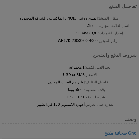
تفاصيل المنتج
مكان المنشأ:
الصين ووشى JINQIU الماكينات والشركة المحدودة
اسم العلامة التجارية:
Jinqiu
إصدار الشهادات:
CE and CQC
رقم الموديل:
WE67K-200/3200-4000
شروط الدفع والشحن
الحد الأدنى لكمية:
1 مجموعة
الأسعار:
USD or RMB
تفاصيل التغليف:
إطار من الصلب المعادن
وقت التسليم:
55-60 يوما
شروط الدفع:
L / C ، T / T
القدرة على العرض:
أجهزة الكمبيوتر 150 في الشهر
وصف
Cnc صحافة مكبح