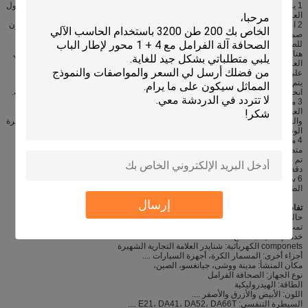
1 يتكون الإطار من الجهاز من الخزان، المنضدة، واليسار والعلب المناسبة وذاكرة الوصول
العشوائي. لذلك لديه قوة عالية وصلابة جيدة. كما أنه يأخذ اهتزاز للقضاء على الإجهاد.
2 اعتماد صمام النسبي الكهربائية الهيدروليكية لضمان التزامن من كلا اسطوانات. ويتكون
صمام النسبي من قبل شركة BOSCH مع أداء جيد للغاية مثل احتكاك صغيرة، مكبر
للصوت الإلكترونية بخير والمغناطيس الكهربائي مع قوة مسيطرة عالية وعمل متواصل.
هناك نوعان من displayers النقطية على جانبي الجهاز لتفقد الموقف من ذاكرة الوصول
العشوائي مستمر وتغذية راجعة إشارة إلى سيطرة النظام، ثم نظام التحكم والسيطرة
على صمام كهربائي هيدروليكي لجعل اثنين من اسطوانات المزامنة على جهاز واحد. لأنه
يتم تثبيت displayers النقطية إلى لوحات "C"، وليس على لوحات السكن مباشرة، فإن
انحراف من ذاكرة الوصول العشوائي والإطار عند العمل لا تأثير القياس والتحكم في دقة.
3 من خلال جهاز الكمبيوتر، المشغل يمكن التواصل مع الجهاز. يحتوي جهاز الكمبيوتر
العديد من اللغات الخدمة، وحساب وضبط قوة الانحناء تلقائيا. كما أنه يمكن حساب
والسيطرة على نقطة ميتة، سرعة تغيير السكتات الدماغية نقطة.تلتزم (Y1، Y2) من ذاكرة
الوصول العشوائي يمكن أن الميل صغير لتلبية الاحتياجات الخاصة للمستخدم.
4 مجهزة بنظام التوجيهية جيد، موقف نظام القياس ونظام التوازن الهيدروليكي لتلبية
متطلبات العمل طول كاملة وظيفة غريب الأطوار.
تم اعتماد 5 وحدة التعويضات المنضدة للتعويض عن انحراف الجهاز عند العمل للتأكد من
دقة قطعة العمل.
6 سطح الاسطوانة لديه جيدة ويرتدي والمعالجة الحرارية، لذلك لديه تزييت جيد والخدمة
الطويلة في الحياة.
إرسال
تفاصيل سريعة:
حالة: جديدة
تمت معالجة المواد المعدنية /: الكربون الصلب
خدمة إضافية: بالقطع
componets الكهربائية: شنايدر العلامة التجارية الشهيرة
أجزاء أخرى: المسمار الكرة، أجهزة السيارات ....
مكان المنشأ: مدينة ووشى، جيانغسو، الصين،
نوع الجهاز: الصحافة الفرامل
الطاقة: الهيدروليكية
اللون: الأبيض والأزرق والأصفر ....
السيطرة التنفسي: E21، DA41، DA52، DA66T ....