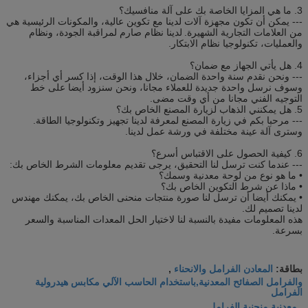
3. ما هي المزايا الخاصة بك على آلة منافسيك؟
--- يمكن أن تكون مجهزة آلات لدينا مع تكوين عالية، والمكونات الرئيسية هي
من العلامات التجارية الشهيرة.
لدينا نظام صارم لمراقبة الجودة، ونظام
والعمليات، تكنولوجيا نظام الابتكار.
4. هل يأتي الجهاز مع ضمان؟
--- ونحن نقدم سنة واحدة الضمان، خلال هذا الوقت، إذا كسر أي أجزاء،
وسوف نرسل واحدة جديدة للعملاء مجانا، ونحن سنزود أيضا على خط
التوجيه الفني مجانا من أي وقت مضى.
5. هل يمكنني الذهاب لزيارة المصنع الخاص بك؟
--- مرحبا بكم في زيارة المصنع لمعرفة لدينا تجهيز وتكنولوجيا الطاقة.
وسترى آلة عينة مختلفة في ورشة عمل لدينا.
6. كيفية الحصول على الاقتباس أسرع؟
--- عندما كنت ترسل لنا التحقيق، يرجى تقديم معلومات الشرط الخاص بك:
• ما هو نوع من لوحة معدنية وسمك؟
• ماذا عن شرط التكوين الخاص بك؟
• يمكنك أيضا أن ترسل لنا صورة منتجات منحنى الخاص بك، يمكنك مهندس
لدينا تصميم لك.
هذه المعلومات مفيدة بالنسبة لنا لاختيار الحل المعدات المناسبة والسعر
بسرعة.
المعادن الفرامل والانحناء
بطاقة:
,
والفرامل الصفائح المعدنية,باستخدام الحاسب الآلي مكابس هيدرولية
الفرامل
معدنية منحنية الفرامل
,