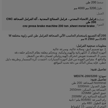
ضغط:
200 طن
طول
3200 مم 4000 مم
العمل:
فرامل الانحناء المعدني ، فرامل الصفائح المعدنية ، آلة الفرامل الصحافة CNC
تسليط
200 طن
الضوء:
cnc press brake machine 200 ton
sheet metal brake
,
,
200 آلة التصنيع باستخدام الحاسب الآلي الصحافة الفرامل طن لثني زاوية مختلفة W
2145 مم H 2960 مم
معلومات صحفية الفرامل:
1. مع تصميم أنيق، وصلابة عالية، وسرعة عالية
أجهزة النظام 2. الكهربائية والهيدروليكية، ويتحكم مغلقة نظام التحكم حلقة دقة
يتبنى 3. المنضدة تعويض انحراف الهيدروليكي لضمان دقة من الشغل
والدافع 4. مقياس العودة من قبل أجهزة السيارات، اعتمدت كرة المسمار وطريقة دليل
خطي، فإنه يمكن التأكد من دقة تحديد المواقع.
تفاصيل تقنية:
نموذج: WE67K-200/3200
تفاصيل تقنية:
Norminal الصحافة: 200 طن
طول الجدول: 3200mm
المسافة بين السكن: 2650mm
عمق الحلق: 320MM
السكتة الدماغية رام: 200MM
رام السرعة: 80/8/80 ملم / ثانية
فتح الطول: 480 ملم
المحرك الرئيسي: 15 كيلوواط