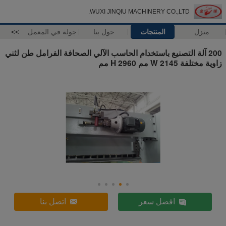
WUXI JINQIU MACHINERY CO.,LTD.
منزل
المنتجات
حول بنا
جولة في المعمل
>>
200 آلة التصنيع باستخدام الحاسب الآلي الصحافة الفرامل طن لثني
زاوية مختلفة W 2145 مم H 2960 مم
افضل سعر
اتصل بنا