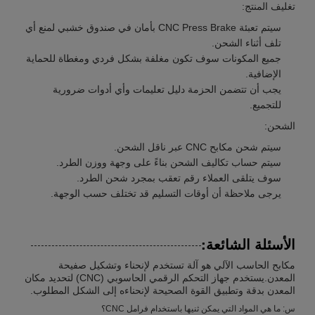
تغليف المنتج:
سيتم تعبئة CNC Press Brake بأمان في صندوق خشبي لمنع أي
تلف أثناء الشحن.
جميع المكونات سوف تكون مغلفة بشكل فردي ومغطاة للحماية
الإضافية.
يجب أن تتضمن الحزمة دليل تعليمات وأي أدوات ضرورية
للتجميع.
الشحن:
سيتم شحن مكابح CNC عبر ناقل الشحن.
سيتم حساب تكاليف الشحن بناءً على وجهة ووزن الطرد.
سوف يتلقى العملاء رقم تعقب بمجرد شحن الطرد.
يرجى ملاحظة أن أوقات التسليم قد تختلف حسب الوجهة.
الأسئلة الشائعة:
مكابح الحاسب الآلي هو آلة تستخدم لإنحناء وتشكيل صفيحة
المعدن.يستخدم جهاز التحكم الرقمي الحاسوبي (CNC) لتحديد مكان
المعدن بدقة وتطبيق القوة الصحيحة لإنحناءه إلى الشكل المطلوب.
س: ما هي المواد التي يمكن ثنيها باستخدام فرامل CNC؟