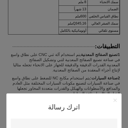
سمك الانحناء
8 ملم
الضمان
13 شهراً
نطاق القياس الخلفي
600ملم
سمك الصقر العالي
Q345,16ملم
مستوى تلقائي
أوتوماتيكية بالكامل
التطبيقات:
1تصنيع الصفائح المعدنية
يتم استخدام آلة ثني CNC على نطاق واسع
في صناعة تصنيع الصفائح المعدنية لثني وتشكيل الصفائح
المعدنية.القدرات الدقيقة والدقيقة للجهاز على الانحناء تجعله مثاليا
لإنتاج أجزاء المعقدة من الصفائح المعدنية.
2صناعة السيارات:
يتم استخدام مكابح NC للضغط على نطاق واسع
في صناعة السيارات لتصنيع مكونات السيارات المختلفة مثل العادم
والمدافع والأسطوانات والهيكل.والقدرات متعددة المحاور تجعلها
الخيار المثالي لصناعة السيارات.
3صناعة الطيران والفضاء
يجد CNC Press Brake تطبيقه في صناعة
اترك رسالة
الطيران والفضاء لتصنيع مكونات مختلفة مثل الأقواس واللوحات
والإطارات.القدرات الدقيقة للجهاز على الانحناء والقدرة على التعامل
مع مجموعة متنوعة من المواد تجعله خيارا مثاليا لصناعة الطيران.
4صناعة البناء:
يتم استخدام مكابح الضغط الهيدروليكية متعددة المحاور