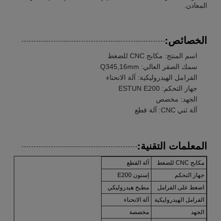
المعادن.
الخصائص:
اسم المنتج: مكابح CNC للضغط
سمك الصقر العالي: Q345,16mm
الفرامل الهيدروليكية: آلة الانحناء
جهاز التحكم: ESTUN E200
الجهد: مخصص
آلة ثني CNC: آلة قطع
المعلمات التقنية:
مكابح CNC للضغط
آلة القطع
جهاز التحكم
إستون E200
اضغط على الفرامل
مطبخ هيدروليكي
الفرامل الهيدروليكية
آلة الانحناء
الجهد
مخصصة