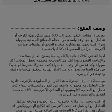
Q345 آلة الفرامل بالضغط على الحاسب الآلي
وصف المنتج:
مع نطاق مقياس خلفي يصل إلى 600 ملم، يمكن لهذه اللوحة أن
تتعامل مع مجموعة واسعة من أحجام الصفائح المعدنية بسهولة.
سواء كنت تعمل مع مشاريع صغيرة الحجم أو تطبيقات صناعية
أكبر،هذا الفرامل المضغوطة NC لديك تغطية.
لدينا آلة ثني CNC تلقائية بالكامل، مما يسمح للعمل بسلاسة
والإنتاجية القصوى.هذا الفرامل الصحيحة مصممة لجعل المعادن أكثر
سهولة وكفاءة من أي وقت مضىسواء كنت محترفًا متمرسًا أو جديدًا
في هذه الصناعة، هذه الآلة هي الأداة المثالية لتحقيق منحنيات دقيقة
ودقيقة في كل مرة.
مع سماكة ثمانية مليمترات، هذا الفرامل المطبوعة بالإنترنت قادرة
على التعامل مع مجموعة واسعة من المواد والتطبيقات سواء كنت
تعمل مع الصلب، الألومنيوم، أو المعادن الأخرى،هذه الآلة مصممة
لتقديم نتائج متميزة في كل مرة.
إذا كنت تبحث عن مكابح حاسوبية عالية الجودة وموثوقة يمكنها
التعامل مع أي عمل فلا تبحث أكثر من آلة الكابح الهيدروليكيةوأداء
ممتاز، هذا الفرامل NC الصحافة هي إضافة مثالية إلى أي متجر