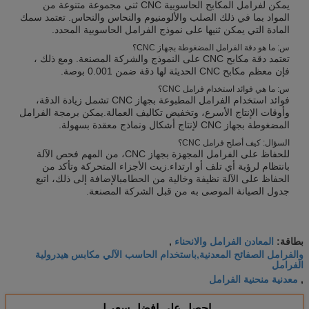
يمكن لفرامل المكابح الحاسوبية CNC ثني مجموعة متنوعة من
المواد بما في ذلك الصلب والألومنيوم والنحاس والنحاس. تعتمد سمك
المادة التي يمكن ثنيها على نموذج الفرامل الحاسوبية المحدد.
س: ما هو دقة الفرامل المضغوطة بجهاز CNC؟
تعتمد دقة مكابح CNC على النموذج والشركة المصنعة. ومع ذلك ،
فإن معظم مكابح CNC الحديثة لها دقة ضمن 0.001 بوصة.
س: ما هي فوائد استخدام فرامل CNC؟
فوائد استخدام الفرامل المطبوعة بجهاز CNC تشمل زيادة الدقة،
وأوقات الإنتاج الأسرع، وتخفيض تكاليف العمالة.يمكن برمجة الفرامل
المضغوطة بجهاز CNC لإنتاج أشكال ونماذج معقدة بسهولة.
السؤال: كيف أصلح فرامل CNC؟
للحفاظ على الفرامل المجهزة بجهاز CNC، من المهم فحص الآلة
بانتظام لرؤية أي تلف أو ارتداء.زيت الأجزاء المتحركة وتأكد من
الحفاظ على الآلة نظيفة وخالية من الحطامبالإضافة إلى ذلك، اتبع
جدول الصيانة الموصى به من قبل الشركة المصنعة.
المعادن الفرامل والانحناء
بطاقة:
,
والفرامل الصفائح المعدنية,باستخدام الحاسب الآلي مكابس هيدرولية
الفرامل
معدنية منحنية الفرامل
,
احصل على افضل سعر ل