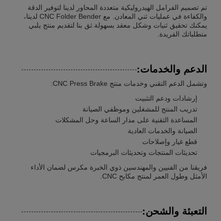
تم تصميم الفرامل الهيدروليكية متعددة المحاور لدينا لتوفير الدقة
والكفاءة في عمليات ثني المعادن. مع CNC Folder Bender لدينا،
يمكنك تحقيق ثنيات وشكل معقد بسهولة.ثق بنا لتقديم منتج يلبي
متطلباتك الفريدة.
الدعم والخدمات:
وتشمل الدعم التقني وخدمات منتج CNC Press Brake:
إرشادات ودعم التثبيت
تدريب المنتج للمشغلين وموظفي الصيانة
المساعدة التقنية على مدار الساعة وحل المشكلات
الصيانة والخدمات العادية
قطع غيار وإصلاحات
تحديثات المنتجات وتحديثات البرمجيات
فريقنا من الفنيين والمهندسين ذوي الخبرة مكرس لضمان الأداء
الأمثل وطول العمر لمنتج مكابح CNC.
التعبئة والشحن: