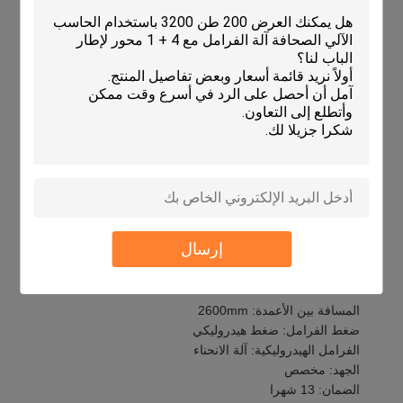
على نطاق واسع في صناعة البناء لتصنيع مكونات مختلفة مثل
الإطارات الفولاذية والعوارض والقضبان.قدرة الجهاز على التعامل مع
كميات كبيرة من الصفائح المعدنية وقدراته على الانحناء الدقيقة
تجعله خيارا مثاليا لصناعة البناء.
5المنتجات العامة:
يجد الفرامل الهيدروليكية تطبيقها في مختلف
الصناعات الأخرى مثل التصنيع العام ومعالجة المعادن.تنوع الجهاز
ودقة جعلها خيارا مثاليا لتطبيقات التصنيع المختلفة.
جهاز CNC Press Brake لديه نطاق قياس خلفي يبلغ 600 مم
ومسافة بين الأعمدة تبلغ 2600 مم. هذه الآلة هي مطبعة هيدروليكية
ولها فترة ضمان مدتها 13 شهرًا.إنها آلة متعددة الاستخدامات يمكنها
التعامل مع مجموعة متنوعة من المواد والسمكوقدراتها الدقيقة على
الانحناء، وقدراتها متعددة المحاور، وأداء عالية السرعة تجعلها خيارا
مثاليا لمختلف الصناعات.
إرسال
التخصيص:
المسافة بين الأعمدة: 2600mm
ضغط الفرامل: ضغط هيدروليكي
الفرامل الهيدروليكية: آلة الانحناء
الجهد: مخصص
الضمان: 13 شهرا