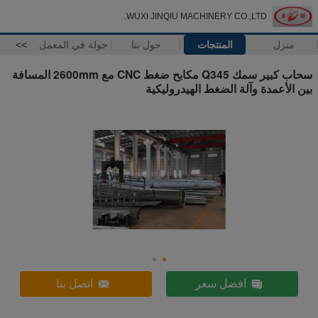
WUXI JINQIU MACHINERY CO.,LTD.
منزل
المنتجات
حول بنا
جولة في المعمل
>>
سحاب كبير سمك Q345 مكابح ضغط CNC مع 2600mm المسافة
بين الأعمدة وآلة الضغط الهيدروليكية
افضل سعر
اتصل بنا