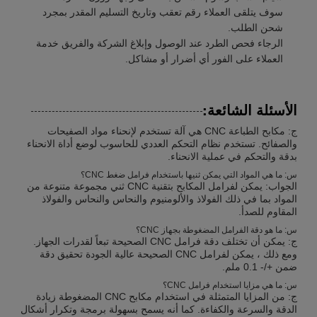
سوف يتلقى العملاء رقم تعقب وتاريخ التسليم المقدر بمجرد
شحن الطلب.
الرجاء فحص الطرد عند الوصول وإبلاغ الشركة والفريق خدمة
العملاء على الفور أي أضرار أو مشاكل.
الأسئلة الشائعة:
ج: مكابح الطباعة CNC هي آلة تستخدم لإنحناء مواد الصفيحات
والصفائح. تستخدم نظام التحكم العددي للحاسوب لوضع أداة الانحناء
بدقة والتحكم في عملية الانحناء.
س: ما هي المواد التي يمكن ثنيها باستخدام فرامل ضغط CNC؟
الجواب: يمكن لفرامل المكابح بتقنية CNC ثني مجموعة متنوعة من
المواد بما في ذلك الفولاذ والألومنيوم والنحاس والنحاس والفولاذ
المقاوم للصدأ.
س: ما هو دقة الفرامل المضغوطة بجهاز CNC؟
ج: يمكن أن تختلف دقة فرامل CNC الصحيحة تبعاً لقدرات الجهاز.
ومع ذلك ، يمكن لفرامل CNC الصحيحة عالية الجودة تحقيق دقة
ضمن +/- 0.1 ملم.
س: ما هي مزايا استخدام فرامل CNC؟
ج: من المزايا المتمثلة في استخدام مكابح CNC المضغوطة زيادة
الدقة والسرعة والكفاءة. كما أنه يسمح بسهولة برمجة وتكرار أشكال