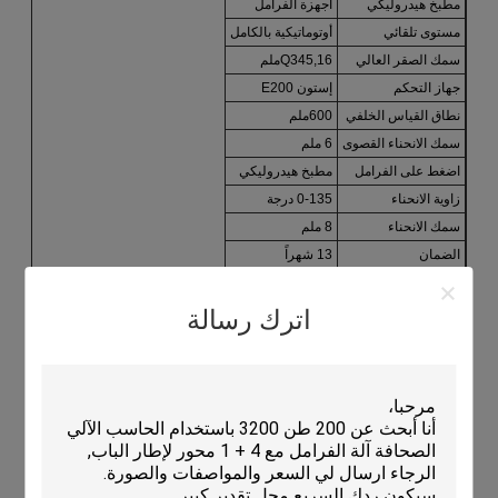
مطبخ هيدروليكي
أجهزة الفرامل
مستوى تلقائي
أوتوماتيكية بالكامل
سمك الصقر العالي
Q345,16ملم
جهاز التحكم
إستون E200
نطاق القياس الخلفي
600ملم
سمك الانحناء القصوى
6 ملم
اضغط على الفرامل
مطبخ هيدروليكي
زاوية الانحناء
0-135 درجة
سمك الانحناء
8 ملم
الضمان
13 شهراً
التطبيقات:
اترك رسالة
مكابح CNC للضغط مثالية للاستخدام في مجموعة متنوعة من
التطبيقات المختلفة. على سبيل المثال ، يمكن استخدامها في صناعة
التصنيع لإنحناء الصفيحة المعدنية إلى أشكال وأحجام مختلفة.كما أنها
مناسبة للاستخدام في صناعة البناء لإنحناء المكونات المعدنية لهياكل
البناءهذه الآلة إضافة رائعة لأي ورشة عمل مع ميزاتها والقدرات
المتقدمة.
تم تصميم CNC Press Brake لتكون سهلة الاستخدام ويمكن تشغيلها