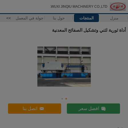
WUXI JINQIU MACHINERY CO.,LTD.
منزل
المنتجات
حول بنا
جولة في المعمل
>>
أداة ثورية لثني وتشكيل الصفائح المعدنية
افضل سعر
اتصل بنا
وصف