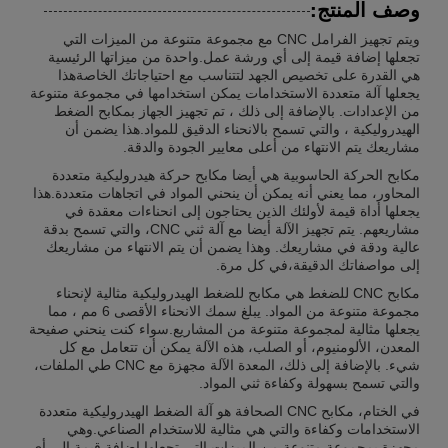
وصف المنتج:
ويتم تجهيز الفرامل CNC مع مجموعة متنوعة من الميزات التي
تجعلها إضافة قيمة إلى أي ورشة عمل.واحدة من ميزاتها الرئيسية
هي القدرة على تخصيص الجهد لتتناسب مع احتياجاتك الخاصةهذا
يجعلها آلة متعددة الاستخدامات يمكن استخدامها في مجموعة متنوعة
من الإعدادات. بالإضافة إلى ذلك ، تم تجهيز الجهاز بمكابح الضغط
الهيدروليكية ، والتي تسمح بالانحناء الدقيق للمواد.هذا يضمن أن
مشاريعك يتم الانتهاء من أعلى معايير الجودة والدقة.
مكابح الحركة الحاسوبية هي أيضا مكابح حركة هيدروليكية متعددة
المحاور، مما يعني أنه يمكن أن ينحني المواد في اتجاهات متعددة.هذا
يجعلها أداة قيمة لأولئك الذين يحتاجون إلى انحناءات معقدة في
مشاريعهم. يتم تجهيز الآلة أيضا مع آلة ثني CNC، والتي تسمح بدقة
عالية ودقة في مشاريعك. وهذا يضمن أن يتم الانتهاء من مشاريعك
إلى مواصفاتك الدقيقة،في كل مرة.
مكابح CNC للضغط هي مكابح للضغط الهيدروليكية مثالية لإنحناء
مجموعة متنوعة من المواد. يبلغ سمك الانحناء الأقصى 6 مم ، مما
يجعلها مثالية لمجموعة متنوعة من المشاريع.سواء كنت ينحني صفيحة
المعدن، الألومنيوم، أو الصلب، هذه الآلة يمكن أن تتعامل مع كل
شيء. بالإضافة إلى ذلك، المعدة الآلة مجهزة مع CNC طي الملفات،
والتي تسمح بسهولة وكفاءة ثني المواد.
في الختام، مكابح CNC الصحافة هو آلة الضغط الهيدروليكية متعددة
الاستخدامات وكفاءة والتي هي مثالية للاستخدام الصناعي.وهي
مجهزة بمجموعة متنوعة من الميزات التي تجعلها إضافة قيمة إلى أي