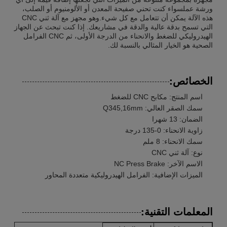
ورشة عملسواء كنت تحني صفيحة المعدن أو الألومنيوم أو الصلب،
هذه الآلة يمكن أن تتعامل مع كل شيء.وهو مجهز مع آلة ثني CNC
التي تسمح بدقة عالية والدقة في مشاريعك. إذا كنت تبحث عن الجهاز
الهيدروليكي للضغط والانحناء من الدرجة الأولى، ثم CNC الفرامل
الصحية هو الخيار المثالي بالنسبة لك.
الخصائص:
اسم المنتج: مكابح CNC للضغط
سمك الصقر العالي: Q345,16mm
الضمان: 13 شهرا
زاوية الانحناء: 0-135 درجة
سمك الانحناء: 8 ملم
نوع: آلة ثني CNC
الاسم الآخر: NC Press Brake
الميزات الإضافية: الفرامل الهيدروليكية متعددة المحاور
المعلمات التقنية: