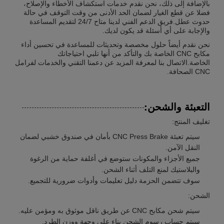
بالإضافة إلى ذلك، نحن نقدم خدمات استكشاف الأخطاء والإصلاح،
فضلا عن قطع الغيار لضمان الحد الأدنى من وقت التوقف في حالة
حدوث عطل.فريق الدعم الفني لدينا متاح 24/7 لتقديم المساعدة
والإجابة على أي أسئلة قد يكون لديك.
نحن نقدم أيضاً حلول مخصصة وتحديثات للمساعدة في تحسين أداء
مكابح CNC الخاصة بك والتأكد من أنها تلبي احتياجاتك
الخاصة.الاتصال بنا لمعرفة المزيد عن دعمنا التقني والخدمات لفرامل
CNC الصحافة.
التعبئة والشحن:
تغليف المنتج:
سيتم تعبئة CNC Press Brake بأمان في صندوق خشبي لضمان
النقل الآمن.
جميع الأجزاء والمكونات ستوضع في أغلفة حماية من الرغوة
والبلاستيك لمنع التلف أثناء الشحن.
سوف تتضمن الحزمة دليل تعليمات وأدوات ضرورية للتجميع.
الشحن:
سيتم شحن مكابح CNC عن طريق ناقل موثوق به ومؤمن عليه.
سيتم حساب رسوم الشحن بناء على وجهة ووزن الطرد.