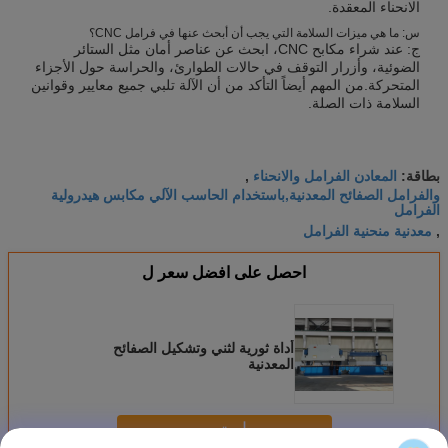
الانحناء المعقدة.
س: ما هي ميزات السلامة التي يجب أن أبحث عنها في فرامل CNC؟
ج: عند شراء مكابح CNC، ابحث عن عناصر أمان مثل الستائر
الضوئية، وأزرار التوقف في حالات الطوارئ، والحراسة حول الأجزاء
المتحركة.من المهم أيضاً التأكد من أن الآلة تلبي جميع معايير وقوانين
السلامة ذات الصلة.
المعادن الفرامل والانحناء
بطاقة:
,
والفرامل الصفائح المعدنية,باستخدام الحاسب الآلي مكابس هيدرولية
الفرامل
معدنية منحنية الفرامل
,
احصل على افضل سعر ل
أداة ثورية لثني وتشكيل الصفائح
المعدنية
استمر