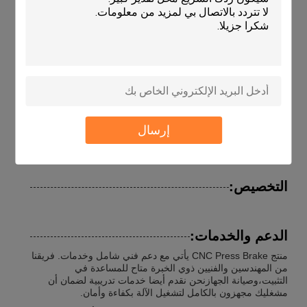
من قبل أي شخص مع أدنى تدريب. إنها آلة ثني CNC قادرة على إنتاج
ثنيات دقيقة ومتكررة ،مما يجعلها مثالية للإنتاج الكبيرالمكنسة مجهزة
أيضا بنظام السلامة الذي يضمن سلامة المشغل خلال عملية الانحناء.
من بين المناسبات والسيناريوهات الأخرى التي يمكن استخدام مكابح
CNC للضغط فيها إنتاج أنواع مختلفة من الأقواس والحوائط المعدنية
والخزانات الكهربائية.ومن المناسب أيضا للاستخدام في صناعة
السيارات لإنتاج أجزاء سيارة.
مكابح CNC هو استثمار رائع لأي عمل يحتاج إلى مكابح CNC قابلة
للعمل والتي هي موثوقة ودقيقة ومتنوعة.دقة ودقة هذه الآلة تجعلها
آلة مثالية لإنتاج منتجات عالية الجودة، في حين أن سهولة استخدامها
إرسال
وميزات السلامة تجعلها متاحة للمشغلين من جميع مستويات المهارة.
التخصيص:
الدعم والخدمات:
منتج CNC Press Brake يأتي مع دعم فني شامل وخدمات. فريقنا
من المهندسين والفنيين ذوي الخبرة متاح للمساعدة في
التثبيت،وصيانة الجهازنحن نقدم أيضا خدمات تدريبية لضمان أن
مشغليك مجهزون بالكامل لتشغيل الآلة بكفاءة وأمان.