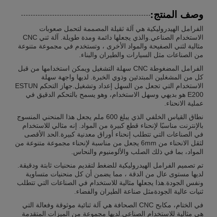
وصف المنتج:
الفرامل الهيدروليكية هي آلة ثقيلة المصممة لتحمل صعوبات
الاستخدام الصناعي.والذي يجعلها دائمة ومدة طويلة. آلة ثني CNC
مثالية لثني الصفيحة والمواد الأخرى ، وتستخدم في مجموعة متنوعة
من الصناعات مثل السيارات والطيران والبناء.
الفرامل المضغوطة CNC سهلة التشغيل ويمكن استخدامها من قبل
كل من المشغلين المبتدئين وذوي الخبرة. لديها واجهة سهلة
الاستخدام التي تجعل من السهل إعداد وتشغيل.جهاز التحكم ESTUN
E200 هو بديهي وسهل الاستخدام، وهو يسمح بالتحكم الدقيق في
عملية الانحناء.
نطاق القياس الخلفي الذي يبلغ 600 ملم يجعل هذا المنحني المنسوج
بالإنترنت مناسبًا لإنحناء قطع كبيرة من المواد. إنه مثالي للاستخدام
في الصناعات التي تتطلب إنحناء أوراق معدنية كبيرة.الحد الأقصى
لثقل الانحناء من 6mm يجعل من مناسبة لإنحناء مجموعة متنوعة من
المواد، بما في ذلك الصلب والألومنيوم والنحاس.
تم تصميم الفرامل الهيدروليكية للضغط لتقديم منحنيات ثابتة ودقيقة.
لديها مستوى عال من الدقة ، مما يضمن أن كل منحنيات متساوية
ونفس الجودة.هذا يجعلها مثالية للاستخدام في الصناعات التي تتطلب
ثنيات عالية الجودةمثل صناعة الطيران والفضاء.
في الختام، مكابح CNC الصحافة هي آلة ثنائية موثوقة وفعالة التي
هي مثالية للاستخدام الصناعي.لديها مجموعة من الميزات المتقدمة