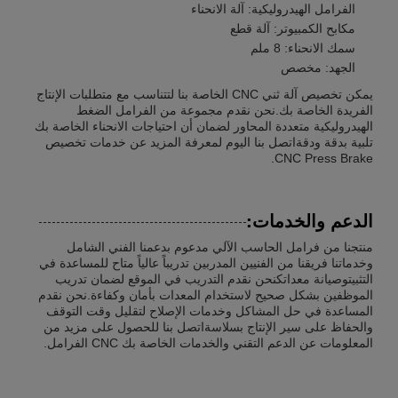
الفرامل الهيدروليكية: آلة الانحناء
مكابح الكمبيوتر: آلة قطع
سمك الانحناء: 8 ملم
الجهد: مخصص
يمكن تخصيص آلة ثني CNC الخاصة بنا لتتناسب مع متطلبات الإنتاج
الفريدة الخاصة بك.نحن نقدم مجموعة من الفرامل الضغط
الهيدروليكية متعددة المحاور لضمان أن احتياجات الانحناء الخاصة بك
تلبية بدقة ودقةاتصل بنا اليوم لمعرفة المزيد عن خدمات تخصيص
CNC Press Brake.
الدعم والخدمات:
منتجنا من فرامل الحاسب الآلي مدعوم بدعمنا الفني الشامل
وخدماتنا فريقنا من الفنيين المدربين تدريباً عالياً متاح للمساعدة في
التثبيتوصيانة معداتكنحن نقدم التدريب في الموقع لضمان تدريب
الموظفين بشكل صحيح لاستخدام المعدات بأمان وكفاءة.نحن نقدم
المساعدة في حل المشاكل وخدمات الإصلاح لتقليل وقت التوقف
والحفاظ على سير الإنتاج بسلاسةاتصل بنا للحصول على مزيد من
المعلومات عن الدعم التقني والخدمات الخاصة بك CNC الفرامل.