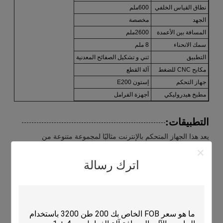
نطاق القياس الخلفي
600ملم
الجهد
مخصصة
المسافة بين الأعمدة
2600ملم
سمك الانحناء
8 ملم
التطبيق
ثني و تشكيل الصفائح المعدنية
مكابح CNC للضغط
آلة القطع
جهاز التحكم
إستون E200
مطبخ هيدروليكي
أجهزة الفرامل
التطبيقات:
يعد هذا الجهاز المتحكم بالإنترنت مثاليًا لمجموعة متنوعة من
المناسبات والسيناريوهات. ويستخدم عادةً في تصنيع المنتجات
المعدنية مثل الخزانات والرفوف والحجرات.يستخدم أيضا في صناعة
اترك رسالة
السيارات لإنتاج قطع غيار السيارات مثل الأبواببالإضافة إلى ذلك ، يتم
استخدام مكابح NC للضغط في صناعة البناء لإنتاج مكونات صلبية
هيكلية مثل العوارض والعمدات والحواجز.
مكابح الصحافة CNC متعددة الاستخدامات للغاية ويمكن استخدامها
لمجموعة واسعة من تطبيقات ثني ورق المعدن وتشكيله.يستخدم
عادة في ثني وتشكيل الصفائح المعدنية إلى أشكال و زوايا معقدة،
وكذلك لإنشاء انحناءات دقيقة ودقيقة في مكونات الصفيحة. يمكن