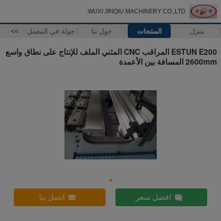
WUXI JINQIU MACHINERY CO.,LTD.
منزل
المنتجات
حول بنا
جولة في المعمل
>>
ESTUN E200 المراقب CNC المثني الملف للإنتاج على نطاق واسع
2600mm المسافة بين الأعمدة
افضل سعر
اتصل بنا