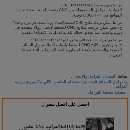
س: ما مدى دقة مكابح CNC Press Brake؟
الجواب: الفرامل المضغوطة من CNC دقيقة للغاية ، بدقة تحديد
المواقع من +/- 0.0004 بوصة.
س: هل يمكن برمجة مكابح CNC للضغط لإنحناء زوايا متعددة في دورة واحدة؟
ج: نعم، يمكن برمجة مكابح CNC للضغط لإنحناء زوايا متعددة في
دورة واحدة، مما يجعلها فعالة للغاية لعمليات الانحناء المعقدة.
س: ما هي ميزات السلامة التي يحتوي عليها CNC Press Brake؟
ج: يتم تجهيز مكابح CNC للضغط بأدوات السلامة مثل الستائر
الخفيفة والسجادة الأمنية لضمان سلامة المشغلين أثناء عملية
الانحناء.
المعادن الفرامل والانحناء
بطاقة:
,
والفرامل الصفائح المعدنية,باستخدام الحاسب الآلي مكابس هيدرولية
الفرامل
معدنية منحنية الفرامل
,
احصل على افضل سعر ل
ESTUN E200 المراقب CNC المثني