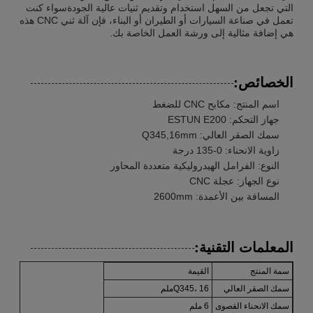
التي تجعل من السهل استخدام وتقديم ثنيات عالية الجودةسواء كنت
تعمل في صناعة السيارات أو الطيران أو البناء، فإن آلة ثني CNC هذه
هي إضافة مثالية إلى ورشة العمل الخاصة بك.
الخصائص:
اسم المنتج: مكابح CNC للضغط
جهاز التحكم: ESTUN E200
سمك الصقر العالي: Q345,16mm
زاوية الانحناء: 0-135 درجة
النوع: الفرامل الهيدروليكية متعددة المحاور
نوع الجهاز: عجلة CNC
المسافة بين الأعمدة: 2600mm
المعلمات التقنية:
سمة المنتج
القيمة
سمك الصقر العالي
Q345، 16ملم
سمك الانحناء القصوى
6 ملم