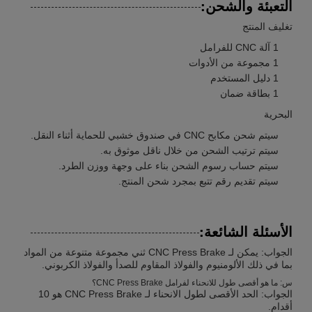
التعبئة والشحن:
تغليف المنتج
1 آلة CNC للفرامل
1 مجموعة من الأدوات
1 دليل المستخدم
1 بطاقة ضمان
البحرية
سيتم شحن مكابح CNC في صندوق خشبي للحماية أثناء النقل.
سيتم ترتيب الشحن من خلال ناقل موثوق به.
سيتم حساب رسوم الشحن بناء على وجهة ووزن الطرد.
سيتم تقديم رقم تتبع بمجرد شحن المنتج.
الأسئلة الشائعة:
الجواب: يمكن لـ CNC Press Brake ثني مجموعة متنوعة من المواد
بما في ذلك الألومنيوم والفولاذ المقاوم للصدأ والفولاذ الكربوني.
س: ما هو أقصى طول للانحناء لفرامل CNC Press Brake؟
الجواب: الحد الأقصى لطول الانحناء لـ CNC Press Brake هو 10
أقدام.