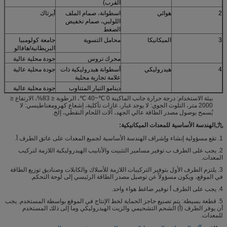
القرب)
2
هوائي
اسطوانة، صمام الملف
أيرتاك
اللولبي، صمام تخفيض
الضغط
3
الميكانيكا
محامل التسوية
جامعة كولومبيا
البريطانية/هافالو
محرك تروس
جودة محلية عالية
4
هيدروليكي
أسطوانة هيدروليكية ذات
جودة محلية عالية
علامة تجارية محلية
دينامو التيار المتناوب
جودة محلية عالية
بيئة الاستخدام: درجة حرارة جانب الماكينة 0 ℃~40 ℃، الرطوبة ≤ 83%، الارتفاع ≤
2000 متر، التلوث الجوي: لا يوجد غبار، غازات تآكلية، إشعاع كهرومغناطيسي: لا
يُسمح بوصول مصدر الطاقة عالي الجهد، آلات اللحام النقطي، إلخ.
九,
الهندسة الأساسية للمعدات الميكانيكية:
1. تقع مسؤولية إنشاء وإشراف الهندسة الأساسية لجميع المعدات على عاتق الطرف أ.
2. يجب على الطرف ب توفير مسامير التثبيت والأنابيب الهيدروليكية اللازمة لتركيب
المعدات.
3. يلتزم الطرف الأول بتوفير التركيبات اللازمة للأسلاك والكابلات وصناديق توزيع الطاقة
في الموقع، ويكون مسؤولاً عن توصيل مصدر الطاقة الرئيسي إلى لوحة التحكم.
4. يجب على الطرف أ توفير ضاغط هواء واحد.
5. قطعة بسيطة: يتم تصنيع حاجز الحماية لخط الإنتاج في الموقع بواسطة المستخدم. يجب
أن يوفر الطرف (أ) الشحم التشحيمي والزيت الهيدروليكي وما إلى ذلك المستخدم
للمعدات.