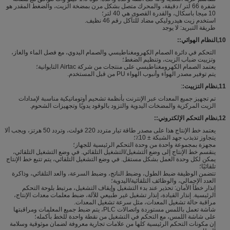
شفرة 66 لتر / دقيقة، والمحرك متصل بشكل مرن بمضخة الزيت، والضغط المقدر هو
10 ميجا باسكال، والقدرة القصوى هي 40 لتر؛
استخدم زيت هيدروليكي مضاد للتآكل رقم 46 نظيف.
طريقة التبريد: لا يوجد
10
,
النظام الهوائي:
:
التحكم في دائرة الصمام الكهرومغناطيسي والصمام اليدوي، مع فصل الماء والغاز،
وتزييت ضباب الزيت، وتنظيم الضغط؛
يعتمد الصمام الكهرومغناطيسي على منتجات من شركة Airtac التايوانية؛
يتم توفير مصدر الهواء وأنبوب الهواء PU من قبل المستخدم.
11
,
نظام التزييت:
:
تم تجهيز جميع المعدات عبر الإنترنت بأنظمة تشحيم أوتوماتيكية مناسبة لإمدادات
الزيت المركزية والمضخات اليدوية والتزود بالوقود يدويًا وتجهيزات الشحوم.
12
,
نظام التحكم الإلكتروني:
:
يعتمد خط الإنتاج هذا على مصدر طاقة تيار متردد 220 فولت، وتردد 50 هرتز، ويجب ألا
يتجاوز تذبذب جهد الشبكة ± 10٪؛
مجهزة بمجموعة واحدة من وحدة التحكم الرئيسية للجهاز؛
ينقسم خط الإنتاج إلى وضع التشغيل/التشغيل التلقائي. في وضع التشغيل التلقائي،
يمكن لكل وحدة العمل بشكل مستقل. في وضع التشغيل التلقائي، يتم تتبع خط الإنتاج
تلقائيًا؛
تتضمن الوظيفة ضبط الطول، وضبط الناتج، وضبط السرعة، والعد التلقائي، وذاكرة
العدد الإجمالي، والوظائف التلقائية/اليدوية؛
إنذار خطأ الأمان: تحذير عند بدء التشغيل وإيقاف التشغيل، مرتبط بلوحة التحكم
الرئيسية. إنذار القيادة، إنذار تشغيل غير طبيعي للآلة، ضبط معلمات معدات الإنتاج،
مراقبة حالة تشغيل المعدات، مثل سرعة تشغيل المعدات.
شاشة تعمل باللمس مستوردة واتصالات PLC، يتم ضبط جميع المعلمات ومراقبتها
على شاشة اللمس، مع التحكم في التشغيل من نقطة واحدة للخط بأكمله؛
إن مكونات التحكم الرئيسية كلها من علامات تجارية معروفة لضمان موثوقية وسلامة