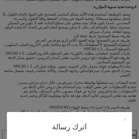
4
,
وحدة تغذية تسوية المؤازرة
وصف الوظيفة: تُستخدم هذه الآلية بشكل أساسي لتصحيح طي المواد (اتجاه الطول L)
لجعل سطحها مسطحًا، وتغذية المواد في معدات الضغط وفقًا للطول والسرعة
المحددين. عندما يكون هناك تمدد محلي على سطح المادة، فقد لا يكون من الممكن
تصحيحه تمامًا. بالإضافة إلى ذلك، لا يمكن تصحيح اتجاه العرض (اتجاه C) لمادة الملف
وضع الطاقة: محرك سيرفو
طريقة ضبط التصحيح: ضبط عجلة اليد
طريقة عرض التصحيح: نهاية العمود اللامركزي مع قرص للعرض
أسطوانة التصحيح: 9 أسطوانات (5 تحت 4) مع معالجة طحن الكروم الصلب المكهرب
بالسطح السميك، HRC60 ± 2
بكرات التغذية: قطعتان، مطلية بالكهرباء على السطح بالكروم الصلب، HRC60 ± 2
طريقة دفع الأسطوانة: دفع تروس جانبي، طحن أسنان التروس، تحقيق معيار الدقة
من المستوى السادس
مادة الأسطوانة: فولاذ محمل عالي الجودة، مقوى، بصلابة تصل إلى HRC60 ± 2
محرك الدفع: محرك سيرفو/سائق، واجهة الإنسان والآلة، شاشة رقمية، تشغيل شاشة
اللمس.
تغذية المعدات: يتم تشغيلها بواسطة محرك سيرفو من خلال حزام متزامن مسنن
لتغذية الأسطوانات. في نفس الوقت، يتم استخدام نقل تروس عالي الدقة بين
الأسطوانات. مادة التروس عبارة عن فولاذ مصبوب عالي السبائك، والذي يتم
طحنه بعد طحن التروس عالي الدقة، مع دقة عالية ومقاومة للتآكل وعمر خدمة
طويل.
طريقة الاسترخاء: استرخاء ضغط الهواء (5KGF/CM2)
ضبط ارتفاع خط المواد: تعديل كهربائي، ارتفاع محدد من قبل العميل ± 90 مم
دقة التغذية المتكررة: ± 0.15 لـ 0-1000 مم، ± 0.2 لأكبر من 1000 مم
سرعة التغذية: 16م/دقيقة
جدول قدرة التصحيح
اترك رسالة
نموذج
SMC2-1000