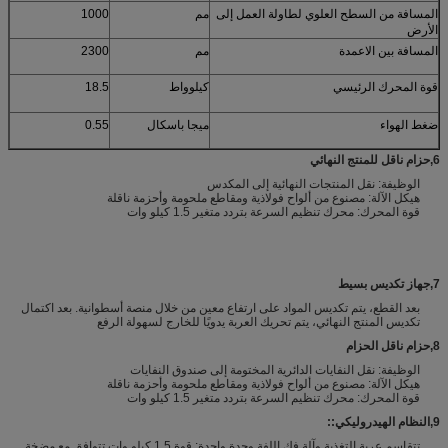
المسافة من السطح العلوي لطاولة العمل إلى
مم
1000
الأرض
المسافة بين الاعمدة
مم
2300
قوة المحرك الرئيسي
كيلوواط
18.5
ضغط الهواء
ميجا باسكال
0.55
6
,
حزام ناقل للمنتج النهائي
الوظيفة: نقل المنتجات النهائية إلى المكدس
هيكل الآلة: مصنوع من ألواح فولاذية ومقاطع ملحومة وأحزمة ناقلة
قوة المحرك: محرك تنظيم السرعة بتردد متغير 1.5 كيلو وات
7
,
جهاز تكديس بسيط
بعد القطع، يتم تكديس المواد على ارتفاع معين من خلال منصة أسطوانية. بعد اكتمال
تكديس المنتج النهائي، يتم تحريك العربة يدويًا للخارج لسهولة الرفع
8
,
حزام ناقل الحزام
الوظيفة: نقل النفايات الدائرية المختومة إلى صندوق النفايات
هيكل الآلة: مصنوع من ألواح فولاذية ومقاطع ملحومة وأحزمة ناقلة
قوة المحرك: محرك تنظيم السرعة بتردد متغير 1.5 كيلو وات
9
,
النظام الهيدروليكي:
:
تتقاسم عربة التغذية وآلة فك اللفة وحدة واحدة: قوة 1.5 كيلو وات تتوافق مع مضخة