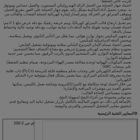
للزيت عالي الضغط؛
اعتماد جهاز الحماية من الحمل الزائد الهيدروليكي المستورد، والعمل حساس وموثوق
به. بمجرد تحميل أداة الماكينة بشكل زائد، يقوم جهاز الحماية على الفور بتفريغ الحمل،
ويتوقف المنزلق عن الحركة، ويتم إصدار إشارة كهربائية لحماية المعدات والقالب من
التلف؛
يتم تعديل ارتفاع قالب المنزلق كهربائيًا، ويتم عرضه رقميًا، مع دقة عرض تبلغ 0.1 مم؛
اعتماد قضبان توجيه طويلة عالية الدقة ذات ثمانية جوانب، مع دقة توجيه عالية واحتفاظ
ممتاز بالدقة؛
تم تجهيز المكبس بجهاز توازن هوائي، مما يقلل من التأثير الثانوي، ويعمل بسلاسة،
ويحسن الدقة الديناميكية للمكبس؛
يضمن اعتماد صمام الأمان المزدوج الياباني سلامة وموثوقية تشغيل القابض؛
مجهزة بنظام تشحيم كهربائي وموزع تدريجي مع مفتاح اكتشاف خطأ التشحيم؛
تعتمد أسطوانة التوازن على التشحيم اليدوي بالزيت الرقيق، مما يحسن عمر خدمة
أسطوانة التوازن؛
تعتمد المكونات الهوائية (وحدة معالجة مصدر الهواء المزدوجة، صمام تنظيم الضغط)
على منتجات SMC؛
يعتمد التحكم الكهربائي على وحدات تحكم منطقية قابلة للبرمجة (PLCs) ذات علامة
تجارية معروفة للتحكم المركزي، مما يضمن بشكل فعال موثوقية جزء التحكم
الكهربائي؛
من خلال اعتماد لوحة متكاملة مع كاميرا إلكترونية وشاشة تعمل باللمس، يمكنها
تحقيق العديد من مؤشرات المراقبة والإشارة؛
مجهزة بمصباحين لإضاءة القالب؛
يتم توفير مجموعة من أجزاء النفخ لسهولة النفخ.
بالإضافة إلى ذلك، تم تجهيز الماكينة بالكامل بأزرار تشغيل ثنائية اليد ومفاتيح قدم،
لتحقيق معايير التشغيل المستمر والفردي والبوصة.
②
المعايير التقنية الرئيسية
إم جي 2-200