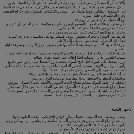
والانكماش للعمود الرئيسي لرف المواد، وتدعم القطر الداخلي لبكرة المواد، وتدور
بشكل متقطع العمود الرئيسي لفك اللفة والتفريغ من خلال أمر التحكم في حلقة المواد
أثناء التشغيل التلقائي. وهذا يشمل جزء التمدد والانكماش للمحور، وجزء ذراع الضغط،
وجزء التحكم في حلقة المواد.
نوع التحميل: ذراع تعليق برأس واحد
طريقة توسيع غلاف العمود: التوسيع الهيدروليكي مع وظيفة القفل الذاتي (لن تتراخى
الملفات حتى في حالة انقطاع التيار الكهربائي)
محرك الدفع المغزلي: محرك تيار متردد مع محول تردد
طريقة نقل المغزل: محرك تخفيض التردد المتغير مع نقل سلسلة ذات درجة كبيرة
اتجاه فك المغزل: التغذية من الأسفل إلى الأعلى
سرعة التغذية: 16 متر/دقيقة، يتم التحكم بها عن طريق محول التردد، مع سرعة قابلة
للتعديل
طريقة الكبح: اعتماد فرامل قرصية، والكبح الموثوق به يضمن عدم ارتخاء لفة المواد
بسبب القصور الذاتي، ويمكنه أيضًا إطالة عمر خدمة نظام الطاقة
ذراع الضغط على المواد: قبل فتح المواد، يضغط ذراع الضغط على رأس المواد لمنع
رأس المواد من الارتداد بسبب القصور الذاتي، مما قد يسبب مخاطر سلامة للأشخاص؛
بعد سحب المواد إلى المغذي، يمكن فتح ذراع الضغط يدويًا؛
مبدأ ذراع الضغط المادي: قوة الأسطوانة، يمكن فتحها وإغلاقها يدويًا؛
مواصفات أسطوانة الضغط: عجلة مطاطية من مادة البولي يوريثين
التحكم في حلقة المواد: يتحكم مفتاح الحث الضوئي بالأشعة تحت الحمراء الموجود
أسفل ذراع الضغط في بدء وإيقاف المغزل الخاص بآلة فك اللف من خلال استشعار
المادة لجلب إشارات ردود الفعل عندما يرتخي قوس المادة، مما يضمن قوس مادة
عازلة كافٍ ومعقول بين آلة فك اللف ووحدة تغذية التسوية.
3
,
جهاز التغذية
وصف الوظيفة: عند التثبيت بالخيط، يمكن فتح وإغلاق بكرة التغذية العلوية يدويًا.
باستخدام ذراع الدعم، يمكن تثبيت رأس المادة بسلاسة وسهولة وأمان، ويمكن توجيه
رأس المادة من أداة فك اللف إلى عجلة التسوية
محرك ذراع التأرجح المغذي: محرك الأسطوانة.
بكرات التغذية: قطعتان، مطلية بالكهرباء على السطح بالكروم الصلب، HRC60 ± 2