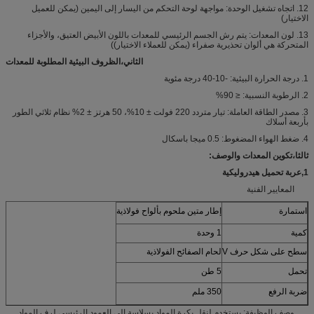
12. اتجاه تشغيل الوحدة: مواجهة لوحة التحكم من اليسار إلى اليمين (يمكن للعميل
الاختيار)
13. لون المعدات: يتم رش الجسم الرئيسي للمعدات باللون الأبيض العتيق، والأجزاء
المتحركة هي ألوان تحذيرية صفراء (يمكن للعملاء الاختيار))
الثاني،
الظروف البيئية المطلوبة للمعدات
1. درجة الحرارة البيئية: -10-40 درجة مئوية
2. الرطوبة النسبية: ≤ 90%
3. مصدر الطاقة العاملة: تيار متردد 220 فولت ± 10%، 50 هرتز ± 2% نظام ثلاثي الطور
بأربعة أسلاك
4. ضغط الهواء المضغوط: 0.5 ميجا باسكال
ثالثا،
تكوين المعدات والوصف
:
1
,
عربة تحميل هيدروليكية
المعايير الفنية
استمارة
إطار متين ملحوم بألواح فولاذية
كمية
1 وحدة
سطح على شكل حرف V
لحام الصفائح الفولاذية
تحمل
5 طن
ضربة الرفع
350 ملم
وصف الوظيفة: يستخدم لنقل بكرة المواد بسلاسة إلى العمود الرئيسي لرف المواد.