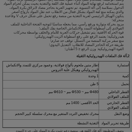
يتم استخدامه لرفع نهاية المواد أثناء عملية فك اللفة والتغذية بحيث يمكن لحزام المواد
الدخول بسلاسة إلى آلة التسوية. تم تجهيز العربة بحاجز مضاد لانزلاق بكرة المواد،
والذي يمكنه منع لفة المواد بشكل فعال من الانقلاب عند نقل المواد بأزواج أصغر.
يتكون الهيكل الرئيسي لعربة التغذية من منصة رفع تحمل على شكل حرف V وقاعدة
متحركة؛
مزود بحركة متوازية ورفع رأسي، مما يجعله مناسبًا لتوجيه الفتحة الداخلية للملف
الفولاذي إلى أسطوانة التمدد والانكماش الخاصة بفك الملف؛
قوة الحركة الأفقية: يتم تشغيل حركات العربة للأمام والخلف بواسطة محركات
هيدروليكية؛ يعتمد الرفع على رفع أسطوانة الزيت الهيدروليكي؛
منع سفر مركبة المنصة من التسلل: توقف حد صارم؛
طريقة حركة الحاجز المضاد للانقلاب: التعديل اليدوي؛
القوة الهيدروليكية: وزن الرفع ≤ 5 أطنان؛
2
,
آلة فك الملفات الهيدروليكية الثقيلة
استمارة
إطار متين ملحوم بألواح فولاذية، وعمود مركزي للتمدد والانكماش
الهيدروليكي وهيكل علبة التروس
كمية
1 وحدة
تحمل
5 طن
القطر الداخلي
Φ480 مم ~ Φ530 مم ~ Φ610 مم
للملف الفولاذي
القطر الخارجي
الحد الأقصى: 1400 مم
للملف الفولاذي
وضع النقل
محرك تخفيض التردد المتغير مع محرك سلسلة كبير الحجم
طريقة تحرير المواد
التغذية النشطة
وصف الوظيفة: آلة فك اللفة هي منصة دعم تثبت بكرة المواد على جزء التمدد