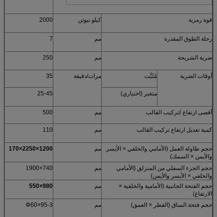
قوة رمزية
كيلو نيوتن
2000
رحلة الطوق المقدرة
مم
7
ضربة الشريحة
مم
250
أوقات الضربة
مُثَبَّت
مرات/دقيقة
35
متغير (اختياري)
25-45
أقصى ارتفاع لتركيب القالب
مم
500
كمية تعديل ارتفاع تركيب القالب
مم
110
حجم طاولة العمل (الأمامي والخلفي × الأيسر
مم
1200×2250×170
والأيمن × السمك)
حجم الجزء السفلي من المنزلق (الأمامي
مم
740×1900
والخلفي × الأيسر والأيمن)
حجم الفتحة الجانبية (الأمامية والخلفية ×
مم
980×550
الارتفاع)
حجم فتحة الساق (القطر × العمق)
مم
3-Φ60×95