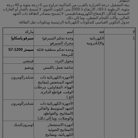
النظام.
بيئة التشغيل: درجة الحرارة بالقرب من الماكينة تتراوح بين 0 درجة مئوية و 40 درجة
مئوية، الرطوبة ≤ 83٪، الارتفاع ≤ 2000 متر، التلوث الجوي: لا يُسمح بالغبار أو الغازات
المسببة للتآكل، الإشعاع الكهرومغناطيسي: لا يُسمح بمصادر الطاقة ذات الجهد
العالي، وآلات اللحام النقطي، وما إلى ذلك.
جدول التكوين القياسي للمكونات الكهربائية الرئيسية ومكونات نقل الطاقة:
لا
فئة
اسم
ماركة
1
الكهربائية
وحدة تحكم السيرفو/
سيرفو ياسكاوا
والإلكترونية
محرك السيرفو
وحدة تحكم منطقية قابلة
سيمنز S7-1200
للبرمجة
محول التردد
فيتشي
شاشة تعمل باللمس
وينفيو
الأجهزة الكهربائية ذات
شنايدر/أومرون
الجهد المنخفض (مفاتيح
الهواء، المقاولين، مرحلات
الوقت، قواطع الدائرة،
الخ.)
الأجهزة الكهربائية ذات
شنايدر/أومرون
الجهد المتوسط ​​والعالي
(المفاتيح، والقواطع،
والوصلات، وما إلى ذلك)
أجهزة الاستشعار
اومرون/ايديك
(المفاتيح الضوئية
الكهربائية، ومفاتيح