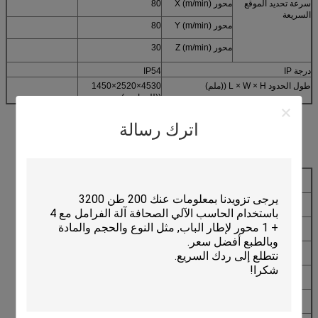
سرعة تحديد الموقع
محور X (m/min)
80
السريعة
محور Y (m/min)
80
محور Z (m/min)
30
درجة IP
IP54
طول الحدود L × W × H ((ملم)
4530×2520×1450
((للمراجعة)
اترك رسالة
المتطلبات البيئية
درجة حرارة بيئة العمل
-5 درجة مئوية -50 درجة مئوية
الرطوبة النسبية
70% غير مكثفة
البيئة المحيطة
تنفّس، لا تأثير على مسافة 5 أمتار
الجهد الكهربائي
220V±5%، 380V±5%،
توفر التردد
50 هرتز
طاقة المدخل
30 كيلوواط