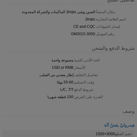
مكان المنشأ:
الصين وشى Jinqiu الماكينات والشركة المحدودة
اسم العلامة التجارية:
Jinqiu
إصدار الشهادات:
CE and CQC
رقم الموديل:
GM3015-3000
شروط الدفع والشحن
الحد الأدنى لكمية:
مجموعة واحدة
الأسعار:
USD or RMB
تفاصيل التغليف:
إطار معدني من الصلب
وقت التسليم:
55-60 يومًا
شروط الدفع:
L/C، T/T
القدرة على العرض:
150 قطعة شهريا
وصف
هيدروليّ يقصّ آلة
حجم القطع
3000×1500