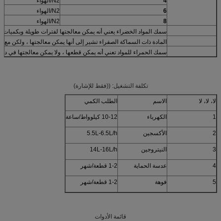
4
N2/الهواء
6
N2/الهواء
8
N2/الهواء
سمك المواد الخضراء يعني أنه يمكن معالجتها لفترات طويلة وبكميات ك
المادة ذات السماكة الصفراء تشير إلى أنها يمكن معالجتها ، ولكن مع ا
سمك الحمراء للمواد تعني أنه يمكن قطعها ، ولا يمكن معالجتها في دفع
تكلفة التشغيل: ((فقط للإشارة)
لا، لا، لا
الاسم
الطلب الكمي
1
الكهرباء
10-12 كيلوواط/ساعة
2
الأكسجين
5.5L-6.5L/h
3
النيتروجين
14L-16L/h
4
عدسة الحماية
1-2 قطعة/شهر
5
فوهة
1-2 قطعة/شهر
قائمة الأدوات