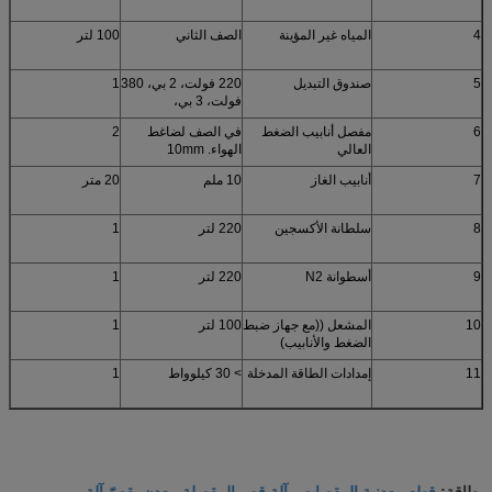
4
المياه غير المؤينة
الصف الثاني
100 لتر
5
صندوق التبديل
220 فولت، 2 بي، 380
1
فولت، 3 بي،
6
مفصل أنابيب الضغط
في الصف لضاغط
2
العالي
الهواء. 10mm
7
أنابيب الغاز
10 ملم
20 متر
8
سلطانة الأكسجين
220 لتر
1
9
أسطوانة N2
220 لتر
1
10
المشعل ((مع جهاز ضبط
100 لتر
1
الضغط والأنابيب)
11
إمدادات الطاقة المدخلة
> 30 كيلوواط
1
قطع معدنية المقصات
آلة قص المقصلة,معدن يقصّ آلة
بطاقة:
,
,