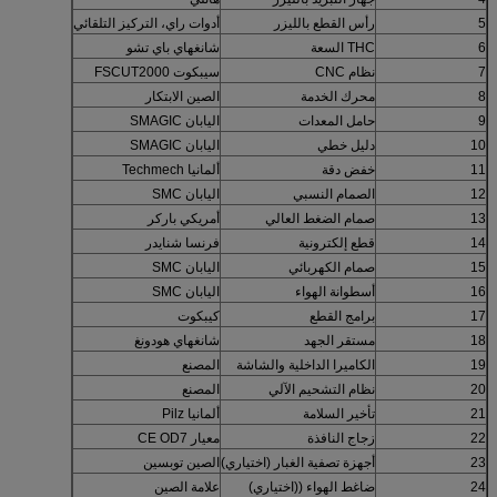
5
رأس القطع بالليزر
أدوات راي، التركيز التلقائي
6
THC السعة
شانغهاي باي تشو
7
نظام CNC
سيبكوت FSCUT2000
8
محرك الخدمة
الصين الابتكار
9
حامل المعدات
اليابان SMAGIC
10
دليل خطي
اليابان SMAGIC
11
خفض دقة
ألمانيا Techmech
12
الصمام النسبي
اليابان SMC
13
صمام الضغط العالي
أمريكي باركر
14
قطع إلكترونية
فرنسا شنايدر
15
صمام الكهربائي
اليابان SMC
16
أسطوانة الهواء
اليابان SMC
17
برامج القطع
كيبكوت
18
مستقر الجهد
شانغهاي هودونغ
19
الكاميرا الداخلية والشاشة
المصنع
20
نظام التشحيم الآلي
المصنع
21
تأخير السلامة
ألمانيا Pilz
22
زجاج النافذة
معيار CE OD7
23
أجهزة تصفية الغبار (اختياري)
الصين توبسين
24
ضاغط الهواء ((اختياري)
علامة الصين