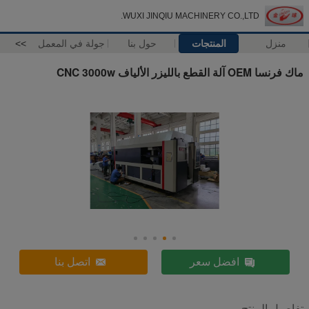
WUXI JINQIU MACHINERY CO.,LTD.
منزل
المنتجات
حول بنا
جولة في المعمل
>>
ماك فرنسا OEM آلة القطع بالليزر الألياف CNC 3000w
افضل سعر
اتصل بنا
تفاصيل المنتج