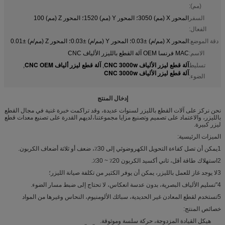
(مم):
السفر
المحور X (مم) 3050؛ المحور Y (مم) 1520؛ المحور Z (مم) 100
الفعال:
دقة الموضع:
المحور X (مم/م) ±0.03؛ المحور Y (مم/م) ±0.03؛ المحور Z (مم/م) ±0.01
الاسم:
MAC فرنسا OEM آلة القطع بالليزر الألياف CNC
آلة قطع ليزر الألياف CNC 3000w
آلة قطع ليزر ألياف CNC OEM
تسليط
,
,
آلة قطع ليزر الألياف CNC 3000w
الضوء:
إدخال المنتج
نحن نركز على آلات القطع بالليزر لسنوات عديدة، وقد تراكمت خبرة غنية في مجال القطع
بالليزر، والاعتماد على تصميم وتصنيع مزايا مجموعتنا،لديهم القدرة على تصنيع معدات قطع
ليزر كبيرة.
الميزات الرئيسية:
1يمكن أن تصل كفاءة التحويل الكهروضوئي إلى 30٪، ضعف أو ثلاثة أضعاف الكربون.
2استهلاك طاقة أقل، ثاني أكسيد الكربون 20٪ ~ 30٪.
3لا يوجد غاز للعمل بالليزر، يمكن أن يوفر الكثير من تكلفة صيانة الليزر؛
4"تسليم الألياف البصرية، بدون عدسة انعكاس، لا تحتاج إلى ضبط مسار الضوء.
5تستخدم لقطع المعادن غير الحديدية، سبائك الألومنيوم، النحاس وغيرها من المواد
خصائص المنتج:
هيكل القيادة المزدوجة، حركة سلسة وموثوقة.