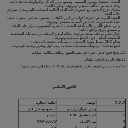
البحث المستقل وتطوير التصميم، وتصنيع سرير آلة آلة، وتكنولوجيا معالجة خاصة،
ودقة عالية من آلة آلة، مستقرة وموثوقة، وطويلة الحياة؛
محرك الدرج الدقيق، مع خفض درجات الدقة العالية، استجابة عالية ومحرك سيرفو
عالية الدقة.
الجودة الدولية من الدرجة الأولى من ليزر الألياف، التطبيق الصناعي لسنوات عديدة،
حياة خدمة طويلة، خالية من الصيانة، مستقرة وموثوقة؛
رأس القطع بالليزر عالي الدقة، العدسات البصرية المستوردة، يركز على الدقة،
والتنسيق مريح، وقطع مثالية؛
جهاز تحكم ذو حلقة مغلقة مزدوجة لتحكم ارتفاع الشعلة ، والمتطلبات المنخفضة
للصفيحة الصلبة ، جودة القطع مستقرة وموثوقة.
نظام CNC بسيط وسهل التشغيل ، متطلبات منخفضة للمشغل ؛
قطع مدخلات الرسومات بتنسيقات متعددة، رسم قوي وتحرير وظيفة الرسومات؛
10برنامج قطع خاص، خبراء في تقنية القطع، وظائف مكالمة البيانات
11نظام التزود بالوقود التلقائي
12"صمام تناسبي لضغط الغاز للقطع لضبط تلقائيًا ، لا يحتاج إلى ضبط يدوي"
التكوين الأساسي
لا، لا، لا
الوصف
العلامة التجارية
1
جسم الجهاز الرئيسي
المصنع، مع ختم أعلى
2
كابينة تشغيل CNC
المصنع
3
ليزر الألياف
MAX-3000W
4
جهاز التبريد بالليزر
هانلي