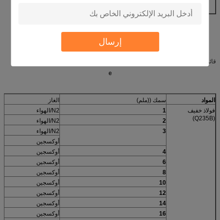
نوع الترسانة
مركزية مباشرة
إرسال
قائمة معايير أجهزة القطع ((للمراجعة فقط)
e
المواد
سمك ((ملم)
الغاز
فولاذ خفيف
1
N2/الهواء
(Q235B)
2
N2/الهواء
3
N2/الهواء
أوكسجين
4
أوكسجين
6
أوكسجين
8
أوكسجين
10
أوكسجين
12
أوكسجين
14
أوكسجين
16
أوكسجين