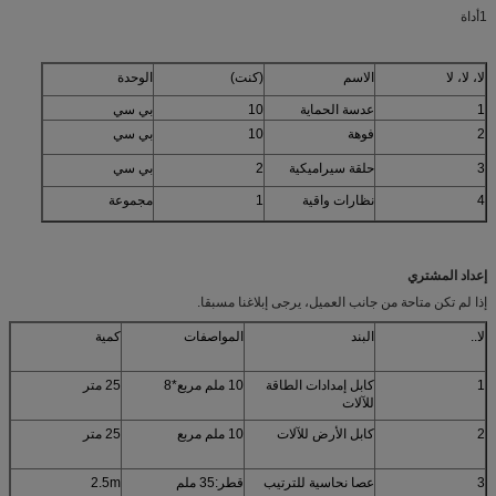
1أداة
لا، لا، لا
الاسم
(كنت)
الوحدة
1
عدسة الحماية
10
بي سي
2
فوهة
10
بي سي
3
حلقة سيراميكية
2
بي سي
4
نظارات واقية
1
مجموعة
إعداد المشتري
إذا لم تكن متاحة من جانب العميل، يرجى إبلاغنا مسبقا.
لا..
البند
المواصفات
كمية
1
كابل إمدادات الطاقة
10 ملم مربع*8
25 متر
للآلات
2
كابل الأرض للآلات
10 ملم مربع
25 متر
3
عصا نحاسية للترتيب
قطر:35 ملم
2.5m