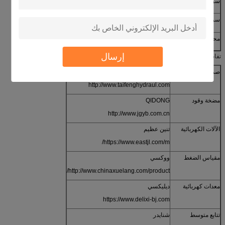
سرعة هبوط بطيئة
5-10 مم / ثانية
سرعة العودة
80 ملم / ثانية
محرك
22x2 كيلو واط
إرسال
تفاصيل التكوين الرئيسية
صمام خرطوشة
تايفنغ
http://www.taifenghydraul.com
مضخة وقود
QIDONG
http://www.jgyb.com.cn
الآلات الكهربائية
تنين عظيم
https://www.eastjl.com/m/
مقياس الضغط
ووكسي
http://www.chinaxuelang.com/product/
معدات كهربائية
ديليكسي
https://www.delixi-bj.com
تتابع متوسط
شنايدر