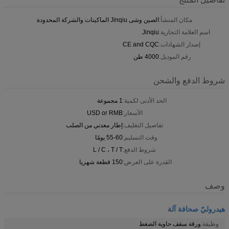
مكان المنشأ:
الصين وشى Jinqiu الماكينات والشركة المحدودة
اسم العلامة التجارية:
Jinqiu
إصدار الشهادات:
CE and CQC
رقم الموديل:
4000 طن
شروط الدفع والشحن
الحد الأدنى لكمية:
1 مجموعة
الأسعار:
USD or RMB
تفاصيل التغليف:
إطار معدني من الصلب
وقت التسليم:
55-60 يومًا
شروط الدفع:
L / C ، T / T
القدرة على العرض:
150 قطعة شهريا
وصف
هيدروليّ صحافة آلة
وظيفة:
ورقة سقف حاوية الضغط