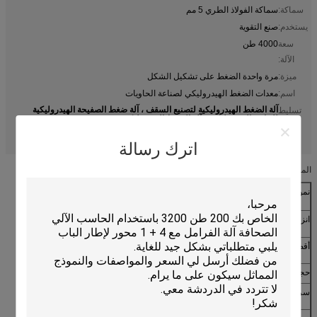
سماكة:
سماكة الفولاذ الطري 5 مم
يستخدم:
صنع التقوية
سعة
4000 طن
الآلة:
ميزة:
مرة واحدة الضغط على تشكيل الشكل
اسم:
معدات الضغط الهيدروليكي لصناعة الحاويات
آلة الضغط الهيدروليكية لتصنيع السقف ، آلة ضغط الصفيحة الهيدروليكية
تسليط
للحاوية الهيدروليكية ، آلة الضغط الهيدروليكية 5 مم
الضوء:
Hydraulic Container Wall Sheet Press Machine
,
,
Hydraulic Press Machine 5mm
اترك رسالة
المعايير الفنية:
نموذج
4000 ت
انزلاق السكتة الدماغية
400 ملم
أقصى ارتفاع للفتح
500 ملم
حجم طاولة العمل
2000x2000 ملم
سرعة النزول
150 مم / ثانية